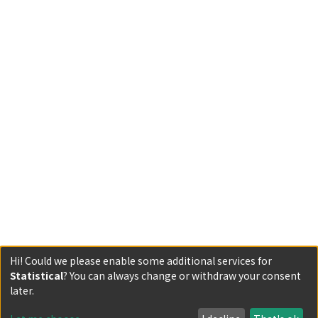
Hi! Could we please enable some additional services for
Statistical
? You can always change or withdraw your consent
Powered by DSpace and JAIRO Crawler-List
later.
All items in KURENAI are protected by original copyright,
with all rights reserved, unless otherwise indicated.