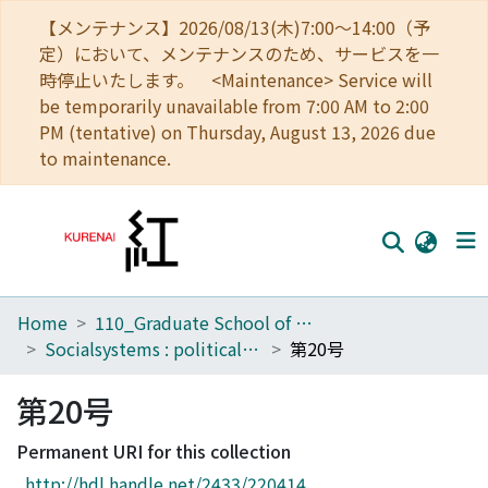
【メンテナンス】2026/08/13(木)7:00～14:00（予
定）において、メンテナンスのため、サービスを一
時停止いたします。 <Maintenance> Service will
be temporarily unavailable from 7:00 AM to 2:00
PM (tentative) on Thursday, August 13, 2026 due
to maintenance.
Home
110_Graduate School of Human and Environmental Studies
Home
Socialsystems : political, legal and economic studies
第20号
Communities
第20号
Browse
Permanent URI for this collection
Download Ranking
http://hdl.handle.net/2433/220414