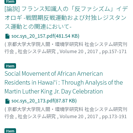
Item
yen (179 billion US$) budget to fund housing, business
[論説] フランス知識人の「反ファシズム」イデ
and infrastructure. However, the rhetoric surrounding
オロギ -戦間期反戦運動および対独レジスタン
the actions of the Abe Administration were interpreted
ス運動との関連において-
by the media as taking advantage of a natural disaster
to achieve political goals. In particular, comments
soc.sys_20_157.pdf(481.54 KB)
made by chief cabinet secretary Yoshihide Suga which
(
京都大学大学院人間・環境学研究科 社会システム研究刊
alluded to the need to amend Japan?s constitution and
行会
,
社会システム研究
,
Volume 20
,
2017
,
pp.157-171
the dispatch of U.S. Military aircraft to the disaster zone
)
were perceived by writers, journalists and academics as
細川, 真由
;
HOSOKAWA, Mayu
;
ホソカワ, マユ
Item
Shock Doctrine?using disaster to push political agenda
Social Movement of African American
that had nothing to do with disaster recovery or
Residents in Hawai‘i : Through Analysis of the
response. In spite of this, the Abe Administration saw
Martin Luther King Jr. Day Celebration
both short and long-term improvement in its public
approval ratings in the wake of what many average
soc.sys_20_173.pdf(87.87 KB)
people?both Japanese and foreign?viewed an effective
(
京都大学大学院人間・環境学研究科 社会システム研究刊
handling of a major natural disaster. This paper will
行会
,
社会システム研究
,
Volume 20
,
2017
,
pp.173-191
discuss causes for the divorce between public and
)
media perception of the Japanese government?s
SAITO, Yumi
;
齋藤, 祐実
;
サイトウ, ユミ
Item