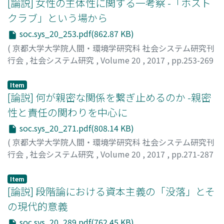
[論説] 女性の主体性に関する一考察 -「ホスト
and each number is “new” and “different” from the last
クラブ」という場から
one. This double identity offers the reader both
soc.sys_20_253.pdf(862.87 KB)
stability and transformation, and allows the researcher
to follow the change over the years. Advertisements are
(
京都大学大学院人間・環境学研究科 社会システム研究刊
a useful way to study this transformation, as they are
行会
,
社会システム研究
,
Volume 20
,
2017
,
pp.253-269
both a space bought by companies to advertise
)
products, and they are sold to the readers to shape
志田, 雅美
;
SHIDA, Masami
;
シダ, マサミ
Item
their views and actions (Beetham 2000). Croissant was
[論説] 何が親密な関係を繋ぎ止めるのか -親密
for the first time published in 1977. It raised
性と責任の関わりを中心に
discussions around the years 1988 and 1989, resulting in
soc.sys_20_271.pdf(808.14 KB)
the publishing of two books, “The Croissant
(
京都大学大学院人間・環境学研究科 社会システム研究刊
Syndrome” (Matsubara 1988), and “The Anti-Croissant
行会
,
社会システム研究
,
Volume 20
,
2017
,
pp.271-287
Syndrome” (Waifu Henshuubu 1989), which discussed
)
whether it should be held responsible or not for
中森, 弘樹
;
NAKAMORI, Hiroki
;
ナカモリ, ヒロキ
women delaying their marriage (K. Sakamoto 1999).
Item
[論説] 段階論における資本主義の「没落」とそ
The magazine had a rather feminist standpoint during
the 80’s, leaning in the 90’s towards a magazine more
の現代的意義
focused on outward appearance, and placing more
soc.sys_20_289.pdf(762.45 KB)