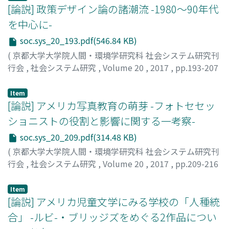
handling of the 2016 Kumamoto Earthquake, examining
[論説] 政策デザイン論の諸潮流 -1980～90年代
how public opinion is formed in Japan via both modern
を中心に-
and traditional forms of media.
soc.sys_20_193.pdf(546.84 KB)
(
京都大学大学院人間・環境学研究科 社会システム研究刊
行会
,
社会システム研究
,
Volume 20
,
2017
,
pp.193-207
)
奥田, 恒
;
OKUDA, Hisashi
;
オクダ, ヒサシ
Item
[論説] アメリカ写真教育の萌芽 -フォトセセッ
ショニストの役割と影響に関する一考察-
soc.sys_20_209.pdf(314.48 KB)
(
京都大学大学院人間・環境学研究科 社会システム研究刊
行会
,
社会システム研究
,
Volume 20
,
2017
,
pp.209-216
)
髙瀨, 鎮磨
;
TAKASE, Shizuma
;
タカセ, シズマ
Item
[論説] アメリカ児童文学にみる学校の「人種統
合」 -ルビ-・ブリッジズをめぐる2作品につい