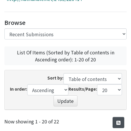
Access Statistics
Library Network
Browse
List Of Items (Sorted by Table of contents in
Ascending order): 1-20 of 20
Sort by:
In order:
Results/Page:
Update
Recent Submissions
Now showing
1 - 20 of 22