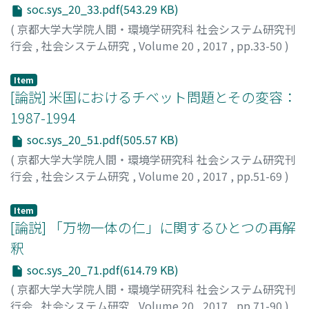
soc.sys_20_33.pdf(543.29 KB)
(
京都大学大学院人間・環境学研究科 社会システム研究刊
行会
,
社会システム研究
,
Volume 20
,
2017
,
pp.33-50
)
森岡, 優紀
;
MORIOKA, Yuki
;
モリオカ, ユキ
Item
[論説] 米国におけるチベット問題とその変容：
1987-1994
soc.sys_20_51.pdf(505.57 KB)
(
京都大学大学院人間・環境学研究科 社会システム研究刊
行会
,
社会システム研究
,
Volume 20
,
2017
,
pp.51-69
)
秋山, 大樹
;
AKIYAMA, Daiki
;
アキヤマ, ダイキ
Item
[論説] 「万物一体の仁」に関するひとつの再解
釈
soc.sys_20_71.pdf(614.79 KB)
(
京都大学大学院人間・環境学研究科 社会システム研究刊
行会
,
社会システム研究
,
Volume 20
,
2017
,
pp.71-90
)