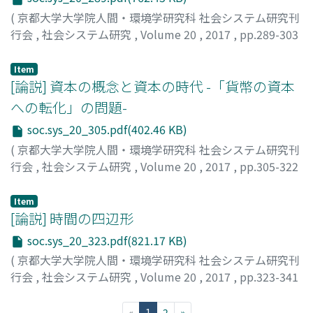
emphasis on cosmetics, fashion and dieting (Holthus
(
京都大学大学院人間・環境学研究科 社会システム研究刊
2000). By approximately the year 1984, its biggest
行会
,
社会システム研究
,
Volume 20
,
2017
,
pp.289-303
target public were women in their 30’s (K. Sakamoto
)
2016), and, according to research done by the Pola
村上, 允俊
;
MURAKAMI, Masatoshi
;
ムラカミ, マサトシ
Item
Cultural Research Institute (Pora Bunka Kenkyuujo), in
[論説] 資本の概念と資本の時代 -「貨幣の資本
1993, Croissant has been influential as it was the fifth
への転化」の問題-
most read magazine among women aged 35 to 39, 40
to 45 and 45 to 49 (Takeuchi 2000).
soc.sys_20_305.pdf(402.46 KB)
(
京都大学大学院人間・環境学研究科 社会システム研究刊
行会
,
社会システム研究
,
Volume 20
,
2017
,
pp.305-322
)
川崎, 兼人
;
KAWASAKI, Kento
;
カワサキ, ケント
Item
[論説] 時間の四辺形
soc.sys_20_323.pdf(821.17 KB)
(
京都大学大学院人間・環境学研究科 社会システム研究刊
行会
,
社会システム研究
,
Volume 20
,
2017
,
pp.323-341
)
木村, 純
;
KIMURA, Jun
;
キムラ, ジュン
(current)
«
1
2
»