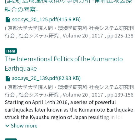
組合の考察-
soc.sys_20_125.pdf(415.6 KB)
(
京都大学大学院人間・環境学研究科 社会システム研究刊
行会
,
社会システム研究
,
Volume 20
,
2017
,
pp.125-138
)
祐野, 恵
;
YUNO, Megumi
;
70829530
;
ユウノ, メグミ
Item
The International Politics of the Kumamoto
Earthquake
soc.sys_20_139.pdf(82.93 KB)
(
京都大学大学院人間・環境学研究科 社会システム研究刊
行会
,
社会システム研究
,
Volume 20
,
2017
,
pp.139-156
)
Starting on April 14th 2016, a series of powerful
SMITH, Michael
earthquakes later known as the Kumamoto Earthquake
;
スミス, マイケル
;
スミス, マイケル
struck the Kyuushu region of Japan resulting in loss of
life, severed lifelines and mass evacuations. In response,
Show more
the Abe Administration in Tokyo sent over 25, 000 JSDF
troops to affected areas and created a special 20 trillion