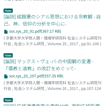
李, 静
;
LI, Jing
;
リ, セイ
Item
[論説] 咸錫憲のシアル思想における宗教観 - 自
己、神、信仰の分析を中心に-
soc.sys_20_91.pdf(367.17 KB)
(
京都大学大学院人間・環境学研究科 社会システム研究刊
行会
,
社会システム研究
,
Volume 20
,
2017
,
pp.91-106
)
金, 京燕
;
JIN, Jingyan
;
キン, キョウエン
Item
[論説] マックス・ヴェ-バ-の中国観の変遷 -
『儒教と道教』の改訂をめぐって-
soc.sys_20_107.pdf(557.35 KB)
(
京都大学大学院人間・環境学研究科 社会システム研究刊
行会
,
社会システム研究
,
Volume 20
,
2017
,
pp.107-124
)
羅, 太順
;
LUO, Taishun
;
ルオ, タイシュン
Item
[論説] 広域連携政策の事例分析 -南和広域医療