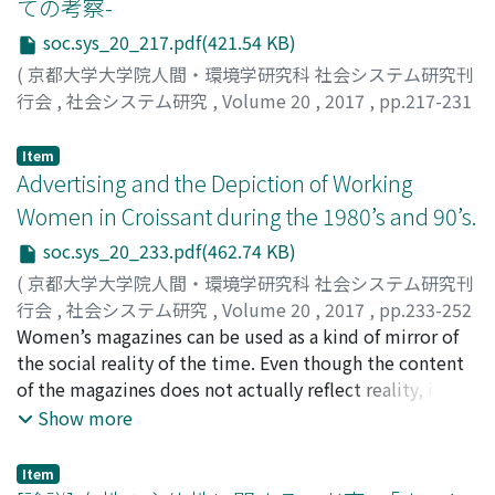
ての考察-
soc.sys_20_217.pdf(421.54 KB)
(
京都大学大学院人間・環境学研究科 社会システム研究刊
行会
,
社会システム研究
,
Volume 20
,
2017
,
pp.217-231
)
末木, 淳子
;
SUEKI, Junko
;
スエキ, ジュンコ
Item
Advertising and the Depiction of Working
Women in Croissant during the 1980’s and 90’s.
soc.sys_20_233.pdf(462.74 KB)
(
京都大学大学院人間・環境学研究科 社会システム研究刊
行会
,
社会システム研究
,
Volume 20
,
2017
,
pp.233-252
)
Women’s magazines can be used as a kind of mirror of
FREY, Urszula
the social reality of the time. Even though the content
;
フレイ, ウルスラ
;
フレイ, ウルスラ
of the magazines does not actually reflect reality, it is
still a useful medium to take a peek into the past
Show more
(Holthus 2000). The magazines come out periodically,
in the case of Croissant, two-times a month. Each
Item
number is supposed to be the “same” as the last one,