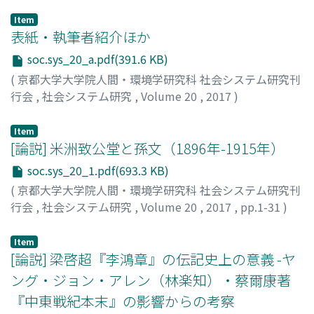
Item
表紙・執筆者紹介ほか
soc.sys_20_a.pdf(391.6 KB)
(
京都大学大学院人間・環境学研究科 社会システム研究刊
行会
,
社会システム研究
,
Volume 20
,
2017
)
Item
[論説] 米洲致公堂と孫文（1896年-1915年）
soc.sys_20_1.pdf(693.3 KB)
(
京都大学大学院人間・環境学研究科 社会システム研究刊
行会
,
社会システム研究
,
Volume 20
,
2017
,
pp.1-31
)
宋, 玉梅
;
SONG, Yumei
;
ソウ, ギョクバイ
Item
[論説] 梁啓超『李鴻章』の伝記史上の意義 -ヤ
ング・ジョン・アレン（林楽知）・蔡爾康著
『中東戦紀本末』の影響からの考察