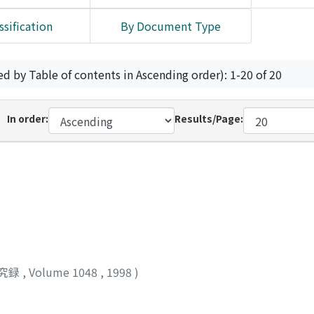
ssification
By Document Type
ed by Table of contents in Ascending order): 1-20 of 20
In order:
Results/Page:
究録
,
Volume 1048
,
1998
)