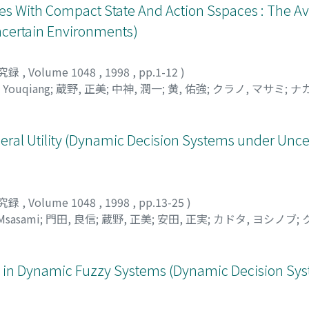
es With Compact State And Action Sspaces : The A
certain Environments)
究録
,
Volume 1048
,
1998
,
pp.1-12
)
 Youqiang
;
蔵野, 正美
;
中神, 潤一
;
黄, 佑強
;
クラノ, マサミ
;
ナ
eral Utility (Dynamic Decision Systems under Unce
究録
,
Volume 1048
,
1998
,
pp.13-25
)
 Msasami
;
門田, 良信
;
蔵野, 正美
;
安田, 正実
;
カドタ, ヨシノブ
;
es in Dynamic Fuzzy Systems (Dynamic Decision Sy