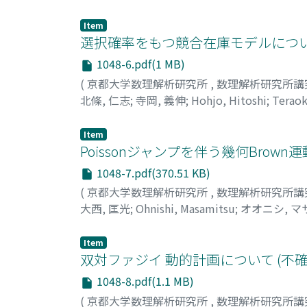
ュンジ
Item
選択確率をもつ競合在庫モデルについ
1048-6.pdf(1 MB)
(
京都大学数理解析研究所
,
数理解析研究所講
北條, 仁志
;
寺岡, 義伸
;
Hohjo, Hitoshi
;
Teraok
Item
Poissonジャンプを伴う幾何Bro
1048-7.pdf(370.51 KB)
(
京都大学数理解析研究所
,
数理解析研究所講
大西, 匡光
;
Ohnishi, Masamitsu
;
オオニシ, マ
Item
双対ファジイ 動的計画について (
1048-8.pdf(1.1 MB)
(
京都大学数理解析研究所
,
数理解析研究所講