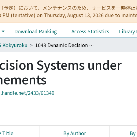
:00（予定）において、メンテナンスのため、サービスを一時停止いたします。 
0 PM (tentative) on Thursday, August 13, 2026 due to maint
e
Download Ranking
Access Statistics
Library
S Kokyuroku
1048 Dynamic Decision Systems under Uncertain Environements
cision Systems under
onements
l.handle.net/2433/61349
 Title
By Author
By 