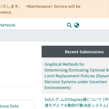
<Maintenance> Service will be
enance.
 Network
Recent Submissions
Graphical Methods for
Determining/Estimating Optimal R
Limit Replacement Policies (Dynam
Decision Systems under Uncertain
Environments)
$n$人ゲ-ムのShapley値について 
境モデルでの動的行動決定システム)
Issue Date