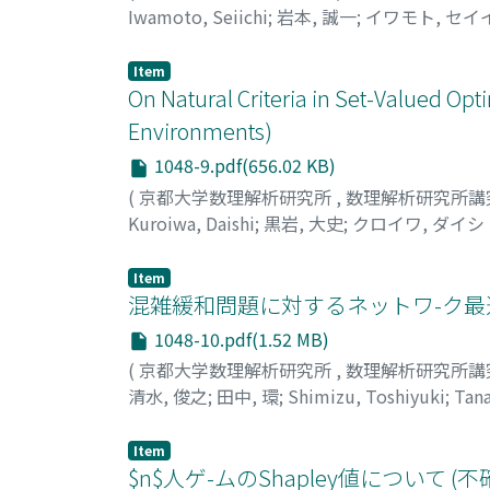
Iwamoto, Seiichi
;
岩本, 誠一
;
イワモト, セイ
Item
On Natural Criteria in Set-Valued Op
Environments)
1048-9.pdf(656.02 KB)
(
京都大学数理解析研究所
,
数理解析研究所講
Kuroiwa, Daishi
;
黒岩, 大史
;
クロイワ, ダイシ
Item
混雑緩和問題に対するネットワ-ク最
1048-10.pdf(1.52 MB)
(
京都大学数理解析研究所
,
数理解析研究所講
清水, 俊之
;
田中, 環
;
Shimizu, Toshiyuki
;
Tan
Item
$n$人ゲ-ムのShapley値について