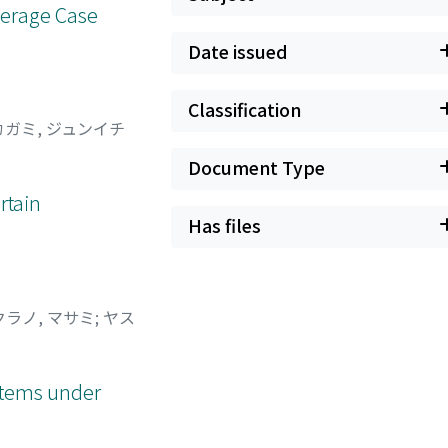
verage Case
Date issued
Classification
カガミ, ジュンイチ
Document Type
rtain
Has files
クラノ, マサミ
;
ヤス
stems under