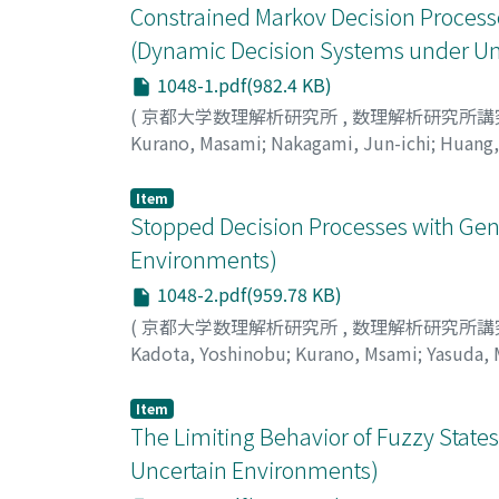
Constrained Markov Decision Process
(Dynamic Decision Systems under Un
1048-1.pdf(982.4 KB)
(
京都大学数理解析研究所
,
数理解析研究所講
Kurano, Masami
;
Nakagami, Jun-ichi
;
Huang,
Item
Stopped Decision Processes with Gen
Environments)
1048-2.pdf(959.78 KB)
(
京都大学数理解析研究所
,
数理解析研究所講
Kadota, Yoshinobu
;
Kurano, Msami
;
Yasuda,
ダ, マサミ
Item
The Limiting Behavior of Fuzzy Stat
Uncertain Environments)