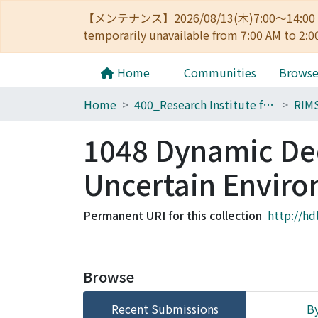
【メンテナンス】2026/08/13(木)7:00～14
temporarily unavailable from 7:00 AM to 2:0
Home
Communities
Brows
Home
400_Research Institute for Mathematical Sciences
RIM
1048 Dynamic De
Uncertain Envir
Permanent URI for this collection
http://hd
Browse
Recent Submissions
By