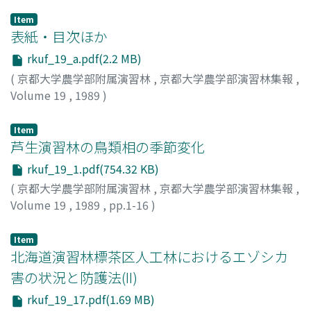
Item
表紙・目次ほか
rkuf_19_a.pdf(2.2 MB)
(
京都大学農学部附属演習林
,
京都大学農学部演習林集報
,
Volume 19
,
1989
)
Item
芦生演習林の鳥類相の季節変化
rkuf_19_1.pdf(754.32 KB)
(
京都大学農学部附属演習林
,
京都大学農学部演習林集報
,
Volume 19
,
1989
,
pp.1-16
)
二村, 一男
Item
北海道演習林標茶区人工林におけるエゾシカ
害の状況と防護法(II)
rkuf_19_17.pdf(1.69 MB)