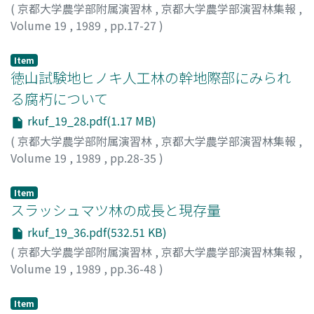
(
京都大学農学部附属演習林
,
京都大学農学部演習林集報
,
Volume 19
,
1989
,
pp.17-27
)
高柳, 敦
;
山田, 容三
;
柴田, 正善
;
山内, 隆之
;
大窪, 勝
;
木田,
政彦
;
松下, 幸司
Item
徳山試験地ヒノキ人工林の幹地際部にみられ
る腐朽について
rkuf_19_28.pdf(1.17 MB)
(
京都大学農学部附属演習林
,
京都大学農学部演習林集報
,
Volume 19
,
1989
,
pp.28-35
)
菅原, 哲二
;
長谷川, 孝
;
秋田, 豊
;
北尾, 邦伸
Item
スラッシュマツ林の成長と現存量
rkuf_19_36.pdf(532.51 KB)
(
京都大学農学部附属演習林
,
京都大学農学部演習林集報
,
Volume 19
,
1989
,
pp.36-48
)
古野, 東洲
Item