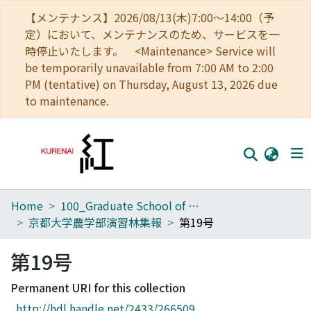
【メンテナンス】2026/08/13(木)7:00～14:00（予
定）において、メンテナンスのため、サービスを一
時停止いたします。 <Maintenance> Service will
be temporarily unavailable from 7:00 AM to 2:00
PM (tentative) on Thursday, August 13, 2026 due
to maintenance.
Home
100_Graduate School of Agriculture
Home
京都大学農学部演習林集報
第19号
Communities
第19号
Browse
Permanent URI for this collection
Download Ranking
http://hdl.handle.net/2433/266509