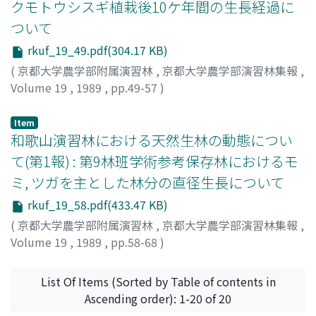
クモトウシスギ植栽後10ケ年間の生長経過に
ついて
rkuf_19_49.pdf(304.17 KB)
(
京都大学農学部附属演習林
,
京都大学農学部演習林集報
,
Volume 19
,
1989
,
pp.49-57
)
竹内, 典之
;
吉田, 義和
;
谷口, 直文
;
紺野, 絡
;
上西, 謙次
;
山
田, 幸三
;
松場, 京子
Item
和歌山演習林における天然生林の動態につい
て(第1報) : 第9林班学術参考保存林におけるモ
ミ, ツガを主とした林分の直径生長について
rkuf_19_58.pdf(433.47 KB)
(
京都大学農学部附属演習林
,
京都大学農学部演習林集報
,
Volume 19
,
1989
,
pp.58-68
)
竹内, 典之
;
吉田, 義和
;
谷口, 直文
;
境, 慎二朗
;
上西, 幸雄
;
松場, 京子
List Of Items (Sorted by Table of contents in
Ascending order): 1-20 of 20