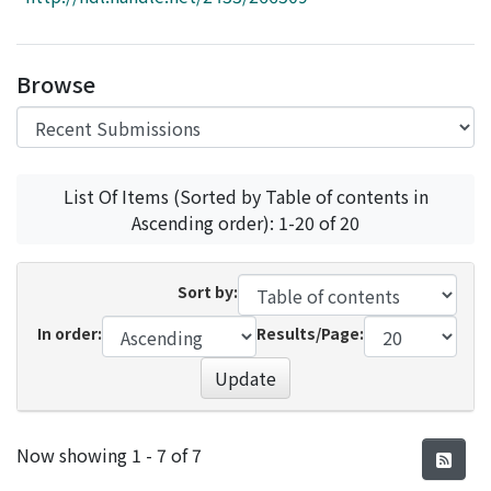
Access Statistics
Library Network
Browse
List Of Items (Sorted by Table of contents in
Ascending order): 1-20 of 20
Sort by:
In order:
Results/Page:
Update
Recent Submissions
Now showing
1 - 7 of 7