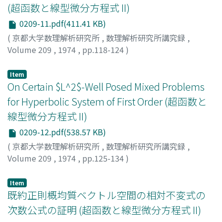
(超函数と線型微分方程式 II)
0209-11.pdf(411.41 KB)
(
京都大学数理解析研究所
,
数理解析研究所講究録
,
Volume 209
,
1974
,
pp.118-124
)
KANEKO, AKIRA
;
金子, 晃
;
カネコ, アキラ
Item
On Certain $L^2$-Well Posed Mixed Problems
for Hyperbolic System of First Order (超函数と
線型微分方程式 II)
0209-12.pdf(538.57 KB)
(
京都大学数理解析研究所
,
数理解析研究所講究録
,
Volume 209
,
1974
,
pp.125-134
)
SHIROTA, TAIRA
;
白田, 平
;
シロタ, タイラ
Item
既約正則概均質ベクトル空間の相対不変式の
次数公式の証明 (超函数と線型微分方程式 II)