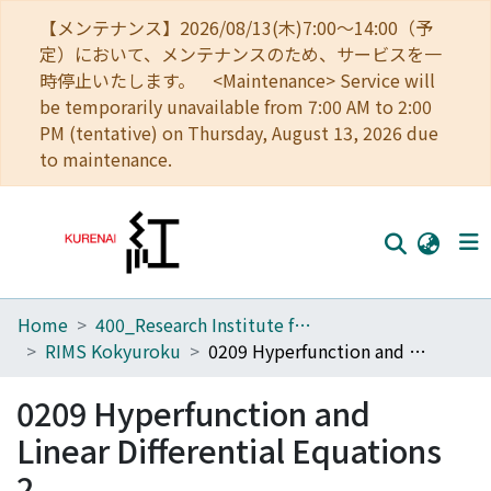
【メンテナンス】2026/08/13(木)7:00～14:00（予
定）において、メンテナンスのため、サービスを一
時停止いたします。 <Maintenance> Service will
be temporarily unavailable from 7:00 AM to 2:00
PM (tentative) on Thursday, August 13, 2026 due
to maintenance.
Home
400_Research Institute for Mathematical Sciences
Home
RIMS Kokyuroku
0209 Hyperfunction and Linear Differential Equations 2
Communities
0209 Hyperfunction and
Browse
Linear Differential Equations
Download Ranking
2