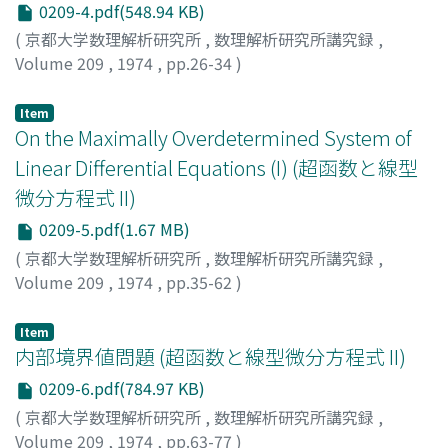
0209-4.pdf(548.94 KB)
(
京都大学数理解析研究所
,
数理解析研究所講究録
,
Volume 209
,
1974
,
pp.26-34
)
柏原, 正樹
;
河合, 隆裕
;
KASHIWARA, MASAKI
;
KAWAI,
TAKAHIRO
;
カシワラ, マサキ
;
カワイ, タカヒロ
Item
On the Maximally Overdetermined System of
Linear Differential Equations (I) (超函数と線型
微分方程式 II)
0209-5.pdf(1.67 MB)
(
京都大学数理解析研究所
,
数理解析研究所講究録
,
Volume 209
,
1974
,
pp.35-62
)
KASHIWARA, MASAKI
;
柏原, 正樹
;
カシワラ, マサキ
Item
内部境界値問題 (超函数と線型微分方程式 II)
0209-6.pdf(784.97 KB)
(
京都大学数理解析研究所
,
数理解析研究所講究録
,
Volume 209
,
1974
,
pp.63-77
)