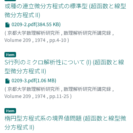
或種の連立微分方程式の標準型 (超函数と線型
微分方程式 II)
0209-2.pdf(384.55 KB)
(
京都大学数理解析研究所
,
数理解析研究所講究録
,
Volume 209
,
1974
,
pp.4-10
)
吉田, 正章
;
YOSHIDA, MASAAKI
;
ヨシダ, マサアキ
Item
S行列のミクロ解析性について (I) (超函数と線
型微分方程式 II)
0209-3.pdf(1.06 MB)
(
京都大学数理解析研究所
,
数理解析研究所講究録
,
Volume 209
,
1974
,
pp.11-25
)
佐藤, 幹夫
;
SATO, MIKIO
;
サトウ, ミキオ
Item
楕円型方程式系の境界値問題 (超函数と線型微
分方程式 II)