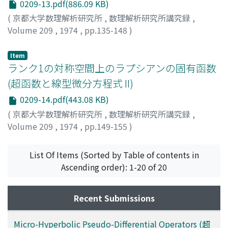
0209-13.pdf(886.09 KB)
(
京都大学数理解析研究所
,
数理解析研究所講究録
,
Volume 209
,
1974
,
pp.135-148
)
木村, 達雄
;
KIMURA, TATSUO
;
キムラ, タツオ
Item
ランク1の対称空間上のラプシアンの固有函数
(超函数と線型微分方程式 II)
0209-14.pdf(443.08 KB)
(
京都大学数理解析研究所
,
数理解析研究所講究録
,
Volume 209
,
1974
,
pp.149-155
)
峰村, 勝弘
;
MINEMURA, KATSUHIRO
;
ミネムラ, カツヒロ
List Of Items (Sorted by Table of contents in
Ascending order): 1-20 of 20
Recent Submissions
Micro-Hyperbolic Pseudo-Differential Operators (超