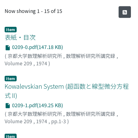
Recent Submissions
Now showing
1 - 15 of 15
Item
表紙・目次
0209-0.pdf(147.18 KB)
(
京都大学数理解析研究所
,
数理解析研究所講究録
,
Volume 209
,
1974
)
Item
Kowalevskian System (超函数と線型微分方程
式 II)
0209-1.pdf(149.25 KB)
(
京都大学数理解析研究所
,
数理解析研究所講究録
,
Volume 209
,
1974
,
pp.1-3
)
矢野, 環
;
YANO, TAMAKI
;
ヤノ, タマキ
Item