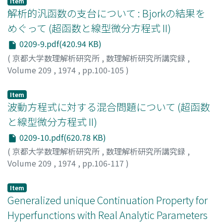
Item
解析的汎函数の支台について : Bjorkの結果を
めぐって (超函数と線型微分方程式 II)
0209-9.pdf(420.94 KB)
(
京都大学数理解析研究所
,
数理解析研究所講究録
,
Volume 209
,
1974
,
pp.100-105
)
森本, 光生
;
MORIMOTO, MITSUO
;
モリモト, ミツオ
Item
波動方程式に対する混合問題について (超函数
と線型微分方程式 II)
0209-10.pdf(620.78 KB)
(
京都大学数理解析研究所
,
数理解析研究所講究録
,
Volume 209
,
1974
,
pp.106-117
)
宮武, 貞夫
;
MIYATAKE, SADAO
;
ミヤタケ, サダオ
Item
Generalized unique Continuation Property for
Hyperfunctions with Real Analytic Parameters