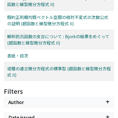
函数と線型微分方程式 II)
既約正則概均質ベクトル空間の相対不変式の次数公式
の証明 (超函数と線型微分方程式 II)
解析的汎函数の支台について : Bjorkの結果をめぐって
(超函数と線型微分方程式 II)
表紙・目次
或種の連立微分方程式の標準型 (超函数と線型微分方程
式 II)
Filters
Author
Date issued