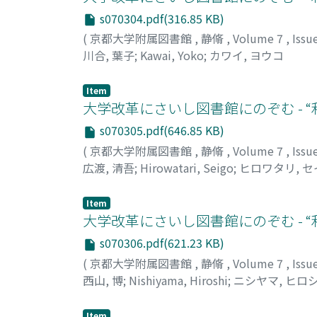
s070304.pdf(316.85 KB)
(
京都大学附属図書館
,
静脩
,
Volume 7
,
Issu
川合, 葉子
;
Kawai, Yoko
;
カワイ, ヨウコ
Item
大学改革にさいし図書館にのぞむ - “利
s070305.pdf(646.85 KB)
(
京都大学附属図書館
,
静脩
,
Volume 7
,
Issu
広渡, 清吾
;
Hirowatari, Seigo
;
ヒロワタリ, セ
Item
大学改革にさいし図書館にのぞむ - “利
s070306.pdf(621.23 KB)
(
京都大学附属図書館
,
静脩
,
Volume 7
,
Issu
西山, 博
;
Nishiyama, Hiroshi
;
ニシヤマ, ヒロ
Item