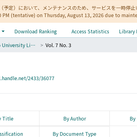
:00（予定）において、メンテナンスのため、サービスを一時停止いたします。 
0 PM (tentative) on Thursday, August 13, 2026 due to maint
e
Download Ranking
Access Statistics
Library
The Kyoto University Library Network Bulletin : Sei-shu
Vol. 7 No. 3
l.handle.net/2433/36077
 Title
By Author
By 
ssification
By Document Type