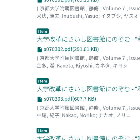
(
京都大学附属図書館
,
静脩
,
Volume 7
,
Issu
犬伏, 康夫
;
Inubushi, Yasuo
;
イヌブシ, ヤスオ
Item
大学改革にさいし図書館にのぞむ - “利
s070302.pdf(291.61 KB)
(
京都大学附属図書館
,
静脩
,
Volume 7
,
Issu
金多, 潔
;
Kaneta, Kiyoshi
;
カネタ, キヨシ
Item
大学改革にさいし図書館にのぞむ - “利
s070303.pdf(607.7 KB)
(
京都大学附属図書館
,
静脩
,
Volume 7
,
Issu
中尾, 紀子
;
Nakao, Noriko
;
ナカオ, ノリコ
Item
大学改革にさいし図書館にのぞむ - “利