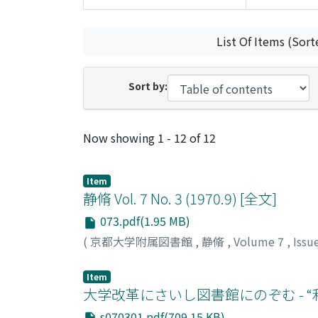
List Of Items (Sort
Sort by:
Recent Submissions
Now showing
1 - 12 of 12
Item
静脩 Vol. 7 No. 3 (1970.9) [全文]
073.pdf(1.95 MB)
(
京都大学附属図書館
,
静脩
,
Volume 7
,
Issu
Item
大学改革にさいし図書館にのぞむ - “利
s070301.pdf(709.15 KB)