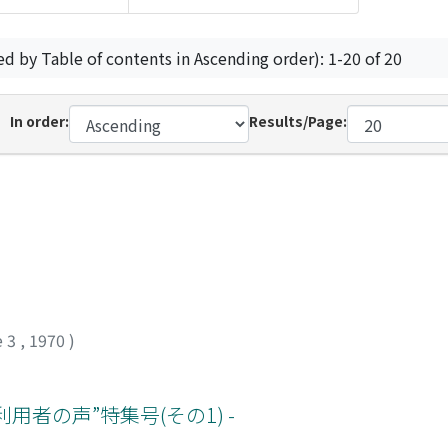
ed by Table of contents in Ascending order): 1-20 of 20
In order:
Results/Page:
e 3
,
1970
)
用者の声”特集号(その1) -