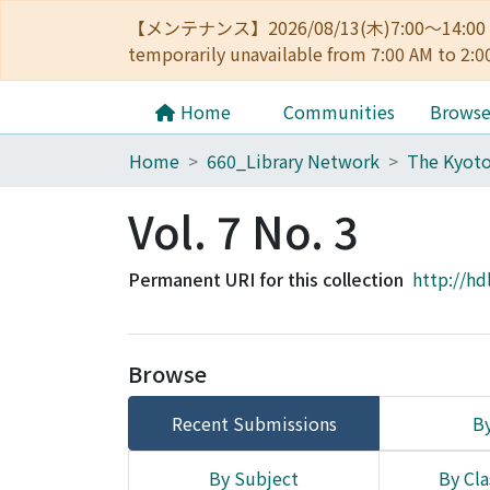
【メンテナンス】2026/08/13(木)7:00～14
temporarily unavailable from 7:00 AM to 2:0
Home
Communities
Brows
Home
660_Library Network
Vol. 7 No. 3
Permanent URI for this collection
http://hd
Browse
Recent Submissions
By
By Subject
By Cla