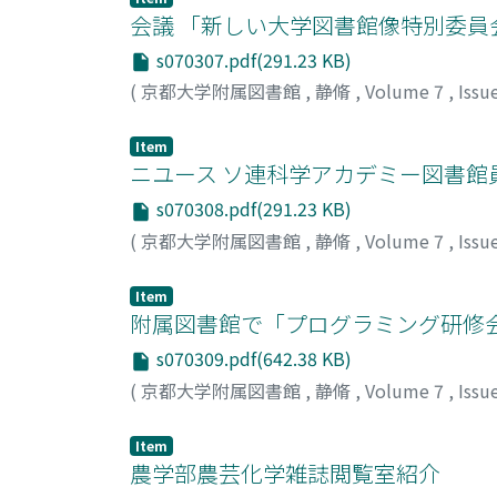
会議 「新しい大学図書館像特別委
s070307.pdf(291.23 KB)
(
京都大学附属図書館
,
静脩
,
Volume 7
,
Issu
Item
ニユース ソ連科学アカデミー図書館
s070308.pdf(291.23 KB)
(
京都大学附属図書館
,
静脩
,
Volume 7
,
Issu
Item
附属図書館で「プログラミング研修
s070309.pdf(642.38 KB)
(
京都大学附属図書館
,
静脩
,
Volume 7
,
Issu
Item
農学部農芸化学雑誌閲覧室紹介