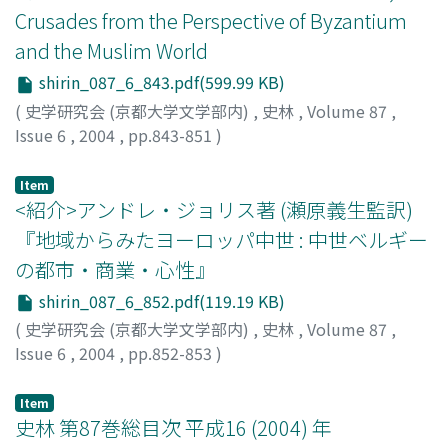
地域が一体となった行事であり、時代が下るにつれその公
Crusades from the Perspective of Byzantium
的性の度合いは強まった。また二つの行事は神道と仏教の
and the Muslim World
果たす役割の違いを反映しており、前者は主として死者へ
の顕彰と称賛、後者は死者への哀悼と弔いを受け持ってい
shirin_087_6_843.pdf(599.99 KB)
た。その役割は互いに自覚的に選び取ったものではなく、
(
史学研究会 (京都大学文学部内)
,
史林
,
Volume 87
,
互いの領域を奪い合おうとする紛争が通時代的に起こり続
Issue 6
,
2004
,
pp.843-851
)
けていたのである。
橋川, 裕之
;
HASHIKAWA, Hiroyuki
;
ハシカワ, ヒロユキ
Item
<紹介>アンドレ・ジョリス著 (瀬原義生監訳)
『地域からみたヨーロッパ中世 : 中世ベルギー
の都市・商業・心性』
shirin_087_6_852.pdf(119.19 KB)
(
史学研究会 (京都大学文学部内)
,
史林
,
Volume 87
,
Issue 6
,
2004
,
pp.852-853
)
古井, 佐知子
Item
史林 第87巻総目次 平成16 (2004) 年