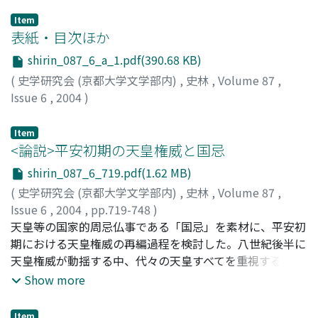
Item
表紙・目次ほか
shirin_087_6_a_1.pdf(390.68 KB)
(
史学研究会 (京都大学文学部内)
,
史林
,
Volume 87
,
Issue 6
,
2004
)
Item
<論説>平安初期の天皇権威と国忌
shirin_087_6_719.pdf(1.62 MB)
(
史学研究会 (京都大学文学部内)
,
史林
,
Volume 87
,
Issue 6
,
2004
,
pp.719-748
)
堀, 裕
天皇等の国家的周忌仏事である「国忌」を素材に、平安初
;
HORI, Yutaka
;
ホリ, ユタカ
期における天皇権威の再編過程を検討した。八世紀後半に
天皇権威が動揺する中、代々の天皇すべてを重視する必然
性はなくなり、その再編の前提となっていた。桓武朝に
Show more
は、天智天皇を八世紀初頭同様「王朝の始祖」として継承
する一方で、光仁天皇を「新王朝の始祖」と位置付けた。
Item