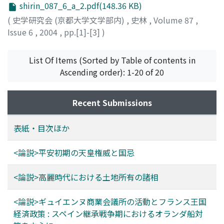
shirin_087_6_a_2.pdf(148.36 KB)
(
史学研究会 (京都大学文学部内)
,
史林
,
Volume 87
,
Issue 6
,
2004
,
pp.[1]-[3]
)
List Of Items (Sorted by Table of contents in
Ascending order): 1-20 of 20
Recent Submissions
表紙・目次ほか
<論説>平安初期の天皇権威と国忌
<論説>高麗時代における土地所有の諸相
<論説>ギュイエンヌ商業会議所の活動とフランス王国
経済政策 : スペイン継承戦争期におけるオランダ船対