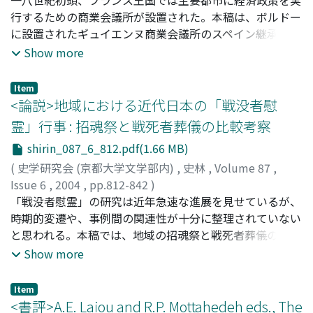
念に背くものであったが、高麗末の科田法改革によっても
行するための商業会議所が設置された。本稿は、ボルドー
この現実を否定することはできなかった。
に設置されたギュイエンヌ商業会議所のスペイン継承戦争
期における活動を分析し、商業会議所の活動がボルドーの
Show more
商取引に与えた影響と会議所が都市の商人社会の中で果た
した役割について検討した。第一に、ボルドーの貿易商人
Item
たちは、会議所の運営を担い、ボルドーに実施される政策
<論説>地域における近代日本の「戦没者慰
に商人社会の利害を反映させるよう地方長官や財務総監と
霊」行事 : 招魂祭と戦死者葬儀の比較考察
意見の調整を行った。第二に、会議所は、オランダ船に対
shirin_087_6_812.pdf(1.66 MB)
する旅券の申請業務を代行し、王権の貿易政策を維持する
と同時に戦時下で敵国となったオランダの商人との商取引
(
史学研究会 (京都大学文学部内)
,
史林
,
Volume 87
,
を維持し、ボルドーの葡萄酒貿易を安定させた。第三に、
Issue 6
,
2004
,
pp.812-842
)
王権の政策と商人たちの利害が一致しない場合、会議所を
白川, 哲夫
「戦没者慰霊」の研究は近年急速な進展を見せているが、
;
SHIRAKAWA, Tetsuo
;
シラカワ, テツオ
中心として商人たちは抗議を行った。つまり、会議所は、
時期的変遷や、事例間の関連性が十分に整理されていない
ボルドー商人社会にとって王権に対する「抗議の拠点」と
と思われる。本稿では、地域の招魂祭と戦死者葬儀の実態
なったのである。
を論じ、それぞれの行事がどのような役割を近代日本社会
Show more
の中で担っていたのかについて考察した。戦死者を集団と
して祭祀する招魂祭と、個人として弔う戦死者葬儀は、そ
Item
れぞれが平時と戦時の「戦没者慰霊」を担った。いずれも
<書評>A.E. Laiou and R.P. Mottahedeh eds., The