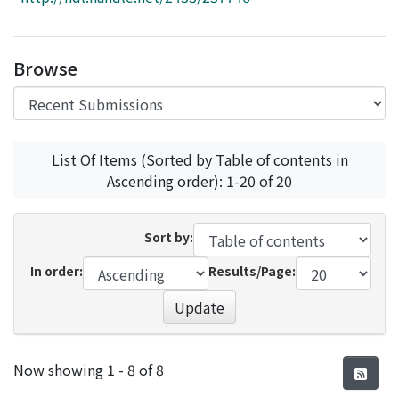
Access Statistics
Library Network
Browse
List Of Items (Sorted by Table of contents in
Ascending order): 1-20 of 20
Sort by:
In order:
Results/Page:
Update
Recent Submissions
Now showing
1 - 8 of 8