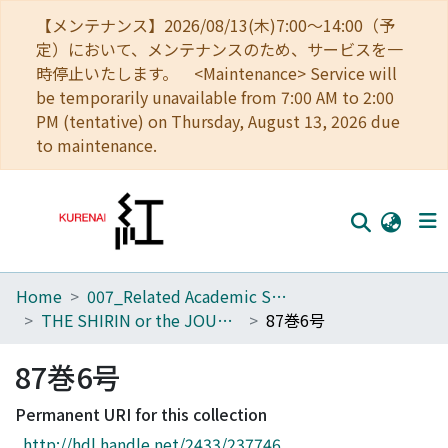
【メンテナンス】2026/08/13(木)7:00～14:00（予
定）において、メンテナンスのため、サービスを一
時停止いたします。 <Maintenance> Service will
be temporarily unavailable from 7:00 AM to 2:00
PM (tentative) on Thursday, August 13, 2026 due
to maintenance.
Home
007_Related Academic Societies
Home
THE SHIRIN or the JOURNAL OF HISTORY
87巻6号
Communities
87巻6号
Browse
Permanent URI for this collection
Download Ranking
http://hdl.handle.net/2433/237746