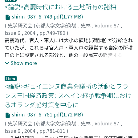
とくに「新王朝」は、長岡京や平安京など都城に体現され
<論説>高麗時代における土地所有の諸相
たと考えられる。又、長岡京において実行された延暦十年
shirin_087_6_749.pdf(1.77 MB)
の国忌省除は、これまで「天武系」皇統排斥論や、「天武
(
史学研究会 (京都大学文学部内)
,
史林
,
Volume 87
,
系」皇統から「天智系」皇統への交替などの論拠とされて
Issue 6
,
2004
,
pp.749-780
)
きた。しかし、これらの説は成り立たない。むしろ、天智
矢木, 毅
高麗時代、官人・軍人には大小の領地(収租地) が分給され
;
YAGI, Takeshi
;
ヤギ, タケシ
天皇を始祖としつつ、代々の天皇を重視しない点で他の施
ていたが、これらは官人戸・軍人戸の経営する自家の所耕
策と共通する。その後建設された平安京の特色は、長岡京
田の上に設定される部分と、他の一般民戸の経営する所耕
での政策を継承しつつ個々の天皇権威を超え、天皇位その
田の上に設定される部分との複合によって成立していた。
Show more
ものを重視した東寺・西寺が建立された点にある。東寺・
所耕田は原則として国家から分給される建前になっていた
西寺での国忌実施は、桓武朝より本格的に開始された天皇
が、実際には父子・親族間における世襲が容認され、事実
権威再編の一つの帰結とみなすことができる。
Item
上の所有権が確立している。したがって、官人戸・軍人戸
<論説>ギュイエンヌ商業会議所の活動とフラ
の所耕田の上に設定される収租地についても、当該官人
ンス王国経済政策 : スペイン継承戦争期におけ
戸・軍人戸による世襲が事実上容認されていたのである。
るオランダ船対策を中心に
収租権の「傘」のもとに所耕田を世襲した官人戸・軍人戸
は、他の一般民戸より遥かに有利な条件で経営の安定と富
shirin_087_6_781.pdf(1.72 MB)
の蓄積を果たすことができた。権勢家は土田の開墾と奪占
(
史学研究会 (京都大学文学部内)
,
史林
,
Volume 87
,
を通して所耕田を集積し、そこに貧民や流亡民を隠匿し
Issue 6
,
2004
,
pp.781-811
)
て、いわゆる農荘を形成する。農荘の発展は土地国有の理
君塚, 弘恭
一八世紀初頭、フランス王国では主要都市に経済政策を実
;
KIMIDUKA, Hiroyasu
;
キミヅカ, ヒロヤス