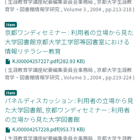
(
生涯教育学講座紀要編集委員会事務局
,
京都大学生涯教
育学・図書館情報学研究
,
Volume 3
,
2004
,
pp.213-218
)
藤原, 由華
;
FUJIWARA, Yuka
Item
京都ワンディセミナー : 利用者の立場から見た
大学図書館京都大学工学部等図書室における
情報リテラシー教育
KJ00004257227.pdf(282.93 KB)
(
生涯教育学講座紀要編集委員会事務局
,
京都大学生涯教
育学・図書館情報学研究
,
Volume 3
,
2004
,
pp.219-224
)
大橋, 亜紀子
;
OOHASHI, Akiko
Item
パネルディスカッション : 利用者の立場から見
た大学図書館, 京都ワンディセミナー : 利用者
の立場から見た大学図書館
KJ00004257228.pdf(953.73 KB)
(
生涯教育学講座紀要編集委員会事務局
,
京都大学生涯教