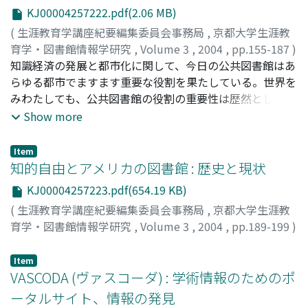
KJ00004257222.pdf(2.06 MB)
(
生涯教育学講座紀要編集委員会事務局
,
京都大学生涯教
育学・図書館情報学研究
,
Volume 3
,
2004
,
pp.155-187
)
林, 鶴
知識経済の発展と都市化に関して、今日の公共図書館はあ
;
顧, 震宇
;
川崎, 良孝
;
LIN, He
;
GU, Zhen Yu
;
KAWASAKI, Yoshitaka
らゆる都市でますます重要な役割を果たしている。世界を
;
80149517
みわたしても、公共図書館の役割の重要性は歴然としてい
る。新しい時代の都市の発展と社会の進展のために、どの
Show more
ように強力な図書館システムを構築するかは、行政当局や
市民が注目する重要な施策の1つである。本稿の著者はか
Item
なり詳細に、公共図書館が生涯教育に果たす固有の見解を
知的自由とアメリカの図書館 : 歴史と現状
土台に、上海図書館の全体的な社会教育サービスと結びつ
KJ00004257223.pdf(654.19 KB)
けて、公共図書館が提供する生涯教育の特徴、様式、機
(
生涯教育学講座紀要編集委員会事務局
,
京都大学生涯教
能、発展を分析した。さらに上海市の発展にたいする上海
育学・図書館情報学研究
,
Volume 3
,
2004
,
pp.189-199
)
図書館の生涯教育サービスの位置と影響も検討する。
ロビンズ, ルイーズ・S
;
川崎, 良孝
;
ROBBINS, Louise S.
;
KAWASAKI, Yoshitaka
Item
VASCODA (ヴァスコーダ) : 学術情報のためのポ
ータルサイト、情報の発見