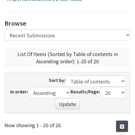
Access Statistics
Library Network
Browse
List Of Items (Sorted by Table of contents in
Ascending order): 1-20 of 20
Sort by:
In order:
Results/Page:
Update
Recent Submissions
Now showing
1 - 20 of 26