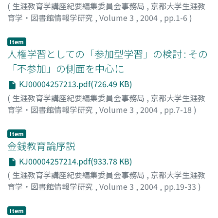
(
生涯教育学講座紀要編集委員会事務局
,
京都大学生涯教
育学・図書館情報学研究
,
Volume 3
,
2004
,
pp.1-6
)
渡邊, 洋子
;
WATANABE, Yoko
;
70222411
Item
人権学習としての「参加型学習」の検討 : その
「不参加」の側面を中心に
KJ00004257213.pdf(726.49 KB)
(
生涯教育学講座紀要編集委員会事務局
,
京都大学生涯教
育学・図書館情報学研究
,
Volume 3
,
2004
,
pp.7-18
)
林, 美輝
;
HAYASHI, Miki
Item
金銭教育論序説
KJ00004257214.pdf(933.78 KB)
(
生涯教育学講座紀要編集委員会事務局
,
京都大学生涯教
育学・図書館情報学研究
,
Volume 3
,
2004
,
pp.19-33
)
宮坂, 広作
;
MIYASAKA, Kosaku
Item