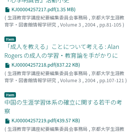
KJ00004257217.pdf(1.35 MB)
(
生涯教育学講座紀要編集委員会事務局
,
京都大学生涯教
育学・図書館情報学研究
,
Volume 3
,
2004
,
pp.81-105
)
中尾, 敦子
;
NAKAO, Atsuko
Item
「成人を教える」ことについて考える : Alan
Rogers の成人の学習・教育論を手がかりに
KJ00004257218.pdf(837.22 KB)
(
生涯教育学講座紀要編集委員会事務局
,
京都大学生涯教
育学・図書館情報学研究
,
Volume 3
,
2004
,
pp.107-121
)
宮崎, 朗子
;
MIYAZAKI, Roko
Item
中国の生涯学習体系の確立に関する若干の考
察
KJ00004257219.pdf(439.57 KB)
(
生涯教育学講座紀要編集委員会事務局
,
京都大学生涯教