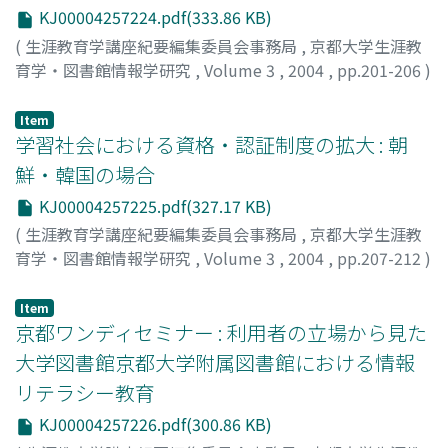
KJ00004257224.pdf(333.86 KB)
(
生涯教育学講座紀要編集委員会事務局
,
京都大学生涯教
育学・図書館情報学研究
,
Volume 3
,
2004
,
pp.201-206
)
ローゼマン, ウーヴェ
;
岩手, 令子
;
金城, まりえ
;
ROSEMANN, Uwe
;
IWATE, Reiko
;
KINJO, Marie
Item
学習社会における資格・認証制度の拡大 : 朝
鮮・韓国の場合
KJ00004257225.pdf(327.17 KB)
(
生涯教育学講座紀要編集委員会事務局
,
京都大学生涯教
育学・図書館情報学研究
,
Volume 3
,
2004
,
pp.207-212
)
金, 信一
;
吉田, 正純
;
KIM, Shinil
;
YOSHIDA, Masazumi
Item
京都ワンディセミナー : 利用者の立場から見た
大学図書館京都大学附属図書館における情報
リテラシー教育
KJ00004257226.pdf(300.86 KB)