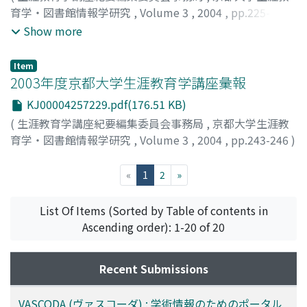
育学・図書館情報学研究
,
Volume 3
,
2004
,
pp.225-241
)
生津, 知子
;
金, 智鉉
;
薄, 良彦
;
呑海, 沙織
;
赤澤, 久弥
;
Show more
NAMAZU, Tomoko
;
KIM, Ji-Hyun
;
SUSUKI, Yoshihiko
;
DONKAI, Saori
;
AKAZAWA, Hisaya
Item
2003年度京都大学生涯教育学講座彙報
KJ00004257229.pdf(176.51 KB)
(
生涯教育学講座紀要編集委員会事務局
,
京都大学生涯教
育学・図書館情報学研究
,
Volume 3
,
2004
,
pp.243-246
)
(current)
«
1
2
»
List Of Items (Sorted by Table of contents in
Ascending order): 1-20 of 20
Recent Submissions
VASCODA (ヴァスコーダ) : 学術情報のためのポータル