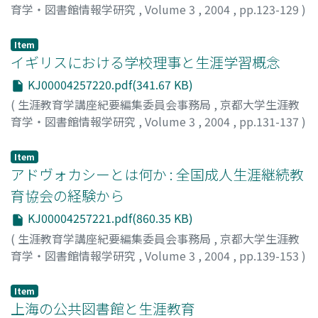
育学・図書館情報学研究
,
Volume 3
,
2004
,
pp.123-129
)
呉, 忠魁
;
白, 雪晴
;
渡邊, 洋子
;
WU, Zhong Kui
;
BAI,
Xueqing
;
WATANABE, Yoko
;
70222411
Item
イギリスにおける学校理事と生涯学習概念
KJ00004257220.pdf(341.67 KB)
(
生涯教育学講座紀要編集委員会事務局
,
京都大学生涯教
育学・図書館情報学研究
,
Volume 3
,
2004
,
pp.131-137
)
グリフィン, ピーター
;
渡邊, 洋子
;
GRIFFIN, Peter
;
WATANABE, Yoko
;
70222411
Item
アドヴォカシーとは何か : 全国成人生涯継続教
育協会の経験から
KJ00004257221.pdf(860.35 KB)
(
生涯教育学講座紀要編集委員会事務局
,
京都大学生涯教
育学・図書館情報学研究
,
Volume 3
,
2004
,
pp.139-153
)
タケット, アラン
;
生津, 知子
;
TUCKETT, Alan
;
NAMAZU,
Tomoko
Item
上海の公共図書館と生涯教育