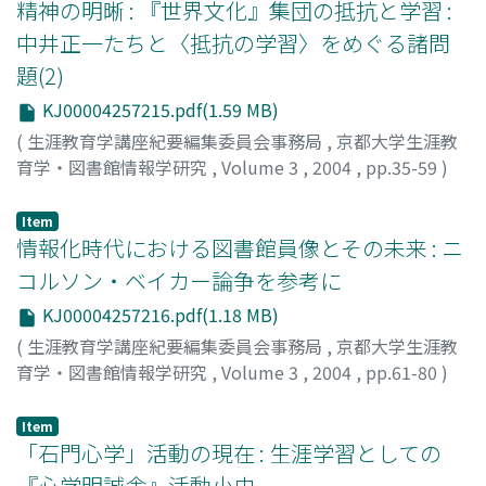
精神の明晰 : 『世界文化』集団の抵抗と学習 :
中井正一たちと〈抵抗の学習〉をめぐる諸問
題(2)
KJ00004257215.pdf(1.59 MB)
(
生涯教育学講座紀要編集委員会事務局
,
京都大学生涯教
育学・図書館情報学研究
,
Volume 3
,
2004
,
pp.35-59
)
吉田, 正純
;
YOSHIDA, Masazumi
Item
情報化時代における図書館員像とその未来 : ニ
コルソン・ベイカー論争を参考に
KJ00004257216.pdf(1.18 MB)
(
生涯教育学講座紀要編集委員会事務局
,
京都大学生涯教
育学・図書館情報学研究
,
Volume 3
,
2004
,
pp.61-80
)
薬師院, はるみ
;
YAKUSHIIN, Harumi
Item
「石門心学」活動の現在 : 生涯学習としての
『心学明誠舎』活動小史