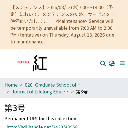
【メンテナンス】2026/08/13(木)7:00～14:00（予
定）において、メンテナンスのため、サービスを一
時停止いたします。 <Maintenance> Service will
be temporarily unavailable from 7:00 AM to 2:00
PM (tentative) on Thursday, August 13, 2026 due
to maintenance.
Home
020_Graduate School of Education
Home
Journal of Lifelong Education and Libraries
第3号
Communities
第3号
Browse
Permanent URI for this collection
Download Ranking
http://hdl.handle.net/2433/43558