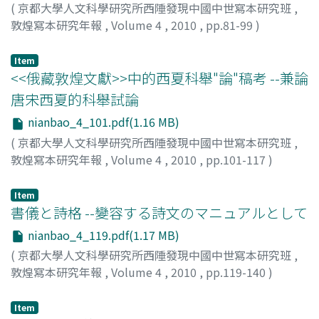
議, 主張請停「障車」、「下壻」、「却扇」等儀式及禁斷
(
京都大學人文科學研究所西陲發現中國中世寫本研究班
,
聲樂。再者, 如果檢討這些寫卷, 凡有近半數以上在<下女夫
敦煌寫本研究年報
,
Volume 4
,
2010
,
pp.81-99
)
詞>的前後, 還抄錄了「障車文」和「咒願新郞、新婦」文
余, 欣
;
Yu, Xin
字, 而「障車文」都以韻文歌唱的<兒郞偉>作為題名, 卻沒
Item
被收錄在<下女夫詞>一篇裡頭, 恐非合宜。如果根據S.6207
<<俄藏敦煌文獻>>中的西夏科舉"論"稿考 --兼論
號寫卷<<今時禮書本>>的抄寫內容及十四個小篇題, 以及
唐宋西夏的科舉試論
「張敖<<新集吉凶書儀・吉儀卷上>>」一書所錄的婚禮節
目及篇章, <下女夫詞>的原始名義應該僅限於「下婿」兒女
nianbao_4_101.pdf(1.16 MB)
對答的部分, 縱使一些抄本以<下女夫詞>一名作為冠首篇題
(
京都大學人文科學研究所西陲發現中國中世寫本研究班
,
的總稱, 也應該含括於後面抄寫的「咒願新人」, 甚至也可以
敦煌寫本研究年報
,
Volume 4
,
2010
,
pp.101-117
)
收入前面的「障車文」部分, 畢竟這些都是婚禮中最具趣味
金, 瀅坤
性的戲舞節目。最後, 透過「障車文」中的「兒郞偉」, 追索
Item
其原始意義實來自於先秦兩漢以迄唐代的「驅儺」年俗, 除
書儀と詩格 --變容する詩文のマニュアルとして
了對於侲子驅逐厲鬼行為的讚頌歌唱外, 亦帶有和聲壯膽的
nianbao_4_119.pdf(1.17 MB)
作用。其後的「上梁文」之援用「兒郞偉」, 並非如吳曾及
(
京都大學人文科學研究所西陲發現中國中世寫本研究班
,
樓大防的說法把它看成勞動歌曲, 象徵著協力舉梁的工作唱
敦煌寫本研究年報
,
Volume 4
,
2010
,
pp.119-140
)
和樂聲 ; 主要還是和驅儺的性質類似, 期望將土地龍神以及
永田, 知之
;
Nagata, Tomoyuki
;
ナガタ, トモユキ
邪祟等趕走, 使居住者的身心平安康健。這點也和「障車
文」之使用「兒郞偉」具有異曲同工之妙, 期望將攔街求索
Item