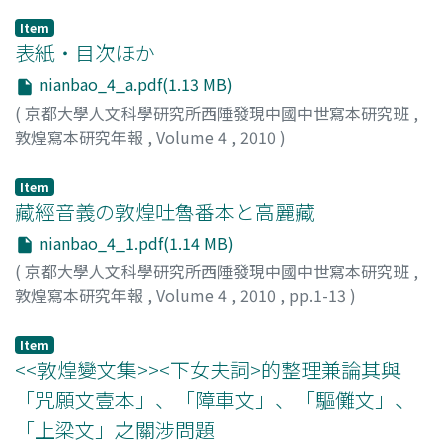
Item
表紙・目次ほか
nianbao_4_a.pdf(1.13 MB)
(
京都大學人文科學研究所西陲發現中國中世寫本研究班
,
敦煌寫本研究年報
,
Volume 4
,
2010
)
Item
藏經音義の敦煌吐魯番本と高麗藏
nianbao_4_1.pdf(1.14 MB)
(
京都大學人文科學研究所西陲發現中國中世寫本研究班
,
敦煌寫本研究年報
,
Volume 4
,
2010
,
pp.1-13
)
高田, 時雄
;
Takata, Tokio
;
タカタ, トキオ
Item
<<敦煌變文集>><下女夫詞>的整理兼論其與
「咒願文壹本」、「障車文」、「驅儺文」、
「上梁文」之關涉問題