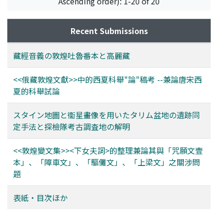
Ascending order): 1-20 of 20
Recent Submissions
藏經音義の敦煌吐魯番本と高麗藏
<<俄藏敦煌文獻>>中的西夏科舉"論"稿考 --兼論唐宋西
夏的科舉試論
スタイン地圖と衞星畫像を用いたタリム盆地の遺跡同
定手法と探檢隊考古調査地の解明
<<敦煌變文集>><下女夫詞>的整理兼論其與「咒願文壹
本」、「障車文」、「驅儺文」、「上梁文」之關涉問
題
表紙・目次ほか