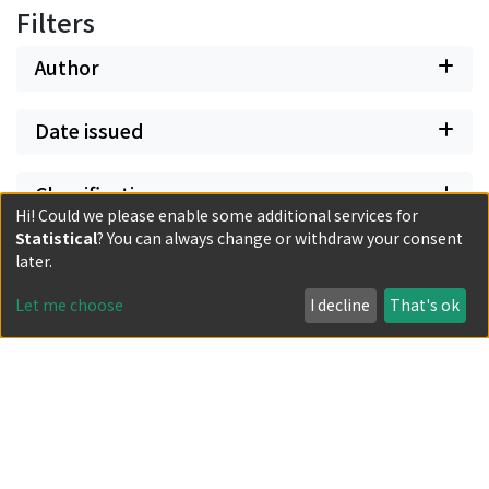
Filters
Author
Date issued
Classification
Hi! Could we please enable some additional services for
Statistical
? You can always change or withdraw your consent
Document Type
later.
Let me choose
I decline
That's ok
Has files
Powered by DSpace and JAIRO Crawler-List
All items in KURENAI are protected by original copyright,
with all rights reserved, unless otherwise indicated.