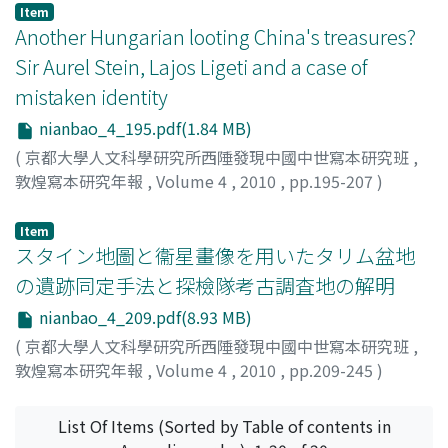
Item
Another Hungarian looting China's treasures?
Sir Aurel Stein, Lajos Ligeti and a case of
mistaken identity
nianbao_4_195.pdf(1.84 MB)
(
京都大學人文科學研究所西陲發現中國中世寫本研究班
,
敦煌寫本研究年報
,
Volume 4
,
2010
,
pp.195-207
)
Galambos, Imre
Item
スタイン地圖と衞星畫像を用いたタリム盆地
の遺跡同定手法と探檢隊考古調査地の解明
nianbao_4_209.pdf(8.93 MB)
(
京都大學人文科學研究所西陲發現中國中世寫本研究班
,
敦煌寫本研究年報
,
Volume 4
,
2010
,
pp.209-245
)
西村, 陽子
;
北本, 朝展
List Of Items (Sorted by Table of contents in