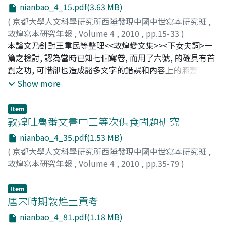
nianbao_4_15.pdf(3.63 MB)
(
京都大學人文科學研究所西陲發現中國中世寫本研究班
,
敦煌寫本研究年報
,
Volume 4
,
2010
,
pp.15-33
)
王, 三慶
本論文乃針對王重民等整理<<敦煌變文集>><下女夫詞>一
;
Wang, Sanqing
篇之檢討, 認為當時已知七個寫卷, 而用了六號, 的確具有首
創之功, 可惜卻也造成諸多文字的錯誤和內容上的涵蓋面不
夠周全。如今, 由於敦煌文獻的大量刊行, 除了可以看到未盡
Show more
利用的北大本外, 更可補充如下十四個卷號:P.3266V、
S.3277-1、Dh3860、Dh3885A、Dh11049、Dh2654、
Item
S.9502V+S.9501+S.11419+S.13002RV、
敦煌吐魯番文書中三等次供食問題研究
Dh3135+Dh3138、Dh12833RV 等未曾利用過的寫本, 不但
nianbao_4_35.pdf(1.53 MB)
可以校補該文的不少錯誤外, 更將<下女夫詞>的內容分成
(
京都大學人文科學研究所西陲發現中國中世寫本研究班
,
「下女婿」主要部分, 以及路經「大門、中門、堆、堂基、
敦煌寫本研究年報
,
Volume 4
,
2010
,
pp.35-79
)
逢璅、至堂門」和「論開撒帳合詩、去童男童女、去行座障
高, 啓安
;
Gao, Qi'an
詩、去扇詩、詠同牢盤、去帽惑、去花、脫衣、合髮、梳
Item
頭、繫指頭、繫去離心人去情詩、下簾」等三個階段組合的
唐宋時期敦煌土貢考
婚禮節目。這些都是婚禮中帶有戲樂取笑的成份, 因與古禮
不合, 以致於才有建中元年(780)唐紹的上表和顏真卿的奏
nianbao_4_81.pdf(1.18 MB)