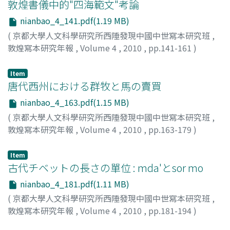
敦煌書儀中的"四海範文"考論
財物的群眾驅離, 有如兒郞侲子驅逐厲鬼般的意義延伸。
nianbao_4_141.pdf(1.19 MB)
(
京都大學人文科學研究所西陲發現中國中世寫本研究班
,
敦煌寫本研究年報
,
Volume 4
,
2010
,
pp.141-161
)
山本, 孝子
;
Yamamoto, Takako
;
ヤマモト, タカコ
Item
唐代西州における群牧と馬の賣買
nianbao_4_163.pdf(1.15 MB)
(
京都大學人文科學研究所西陲發現中國中世寫本研究班
,
敦煌寫本研究年報
,
Volume 4
,
2010
,
pp.163-179
)
中田, 裕子
Item
古代チベットの長さの單位 : mda'とsor mo
nianbao_4_181.pdf(1.11 MB)
(
京都大學人文科學研究所西陲發現中國中世寫本研究班
,
敦煌寫本研究年報
,
Volume 4
,
2010
,
pp.181-194
)
岩尾, 一史
;
Iwao, Kazushi
;
イワオ, カズシ