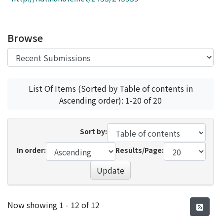
Access Statistics
Library Network
Browse
List Of Items (Sorted by Table of contents in
Ascending order): 1-20 of 20
Sort by:
In order:
Results/Page:
Update
Recent Submissions
Now showing
1 - 12 of 12