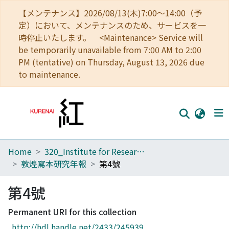
【メンテナンス】2026/08/13(木)7:00～14:00（予
定）において、メンテナンスのため、サービスを一
時停止いたします。 <Maintenance> Service will
be temporarily unavailable from 7:00 AM to 2:00
PM (tentative) on Thursday, August 13, 2026 due
to maintenance.
Home
320_Institute for Research in Humanities
Home
敦煌寫本研究年報
第4號
Communities
第4號
Browse
Permanent URI for this collection
Download Ranking
http://hdl.handle.net/2433/245939