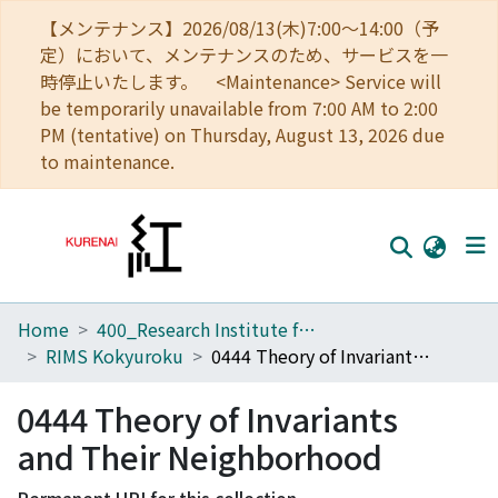
【メンテナンス】2026/08/13(木)7:00～14:00（予
定）において、メンテナンスのため、サービスを一
時停止いたします。 <Maintenance> Service will
be temporarily unavailable from 7:00 AM to 2:00
PM (tentative) on Thursday, August 13, 2026 due
to maintenance.
Home
400_Research Institute for Mathematical Sciences
Home
RIMS Kokyuroku
0444 Theory of Invariants and Their Neighborhood
Communities
0444 Theory of Invariants
Browse
and Their Neighborhood
Download Ranking