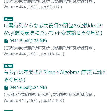
(
京都大学数理解析研究所
,
数理解析研究所講究録
,
Volume 444
,
1981
,
pp.96-117
)
渡辺, 敬一
;
WATANABE, KEIICHI
;
ワタナベ, ケイイチ
Item
巾零行列からなる共役類の閉包の定義Idealと
Weyl群の表現について (不変式論とその周辺)
0444-5.pdf(1.28 MB)
(
京都大学数理解析研究所
,
数理解析研究所講究録
,
Volume 444
,
1981
,
pp.118-141
)
谷崎, 俊之
;
TANISAKI, TOSHIYUKI
;
タニサキ, トシユキ
Item
有限群の不変式とSimple Algebras (不変式論と
その周辺)
0444-6.pdf(1.24 MB)
(
京都大学数理解析研究所
,
数理解析研究所講究録
,
Volume 444
,
1981
,
pp.142-163
)
宮田, 武彦
;
MIYATA, TAKEHIKO
;
ミヤタ, タケヒコ