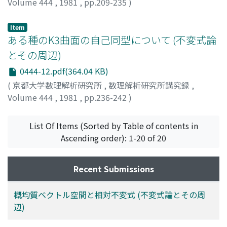
Volume 444
,
1981
,
pp.209-235
)
矢野, 環
;
YANO, TAMAKI
;
ヤノ, タマキ
Item
ある種のK3曲面の自己同型について (不変式論
とその周辺)
0444-12.pdf(364.04 KB)
(
京都大学数理解析研究所
,
数理解析研究所講究録
,
Volume 444
,
1981
,
pp.236-242
)
上野, 健爾
;
UENO, KENJI
;
ウエノ, ケンジ
List Of Items (Sorted by Table of contents in
Ascending order): 1-20 of 20
Recent Submissions
概均質ベクトル空間と相対不変式 (不変式論とその周
辺)