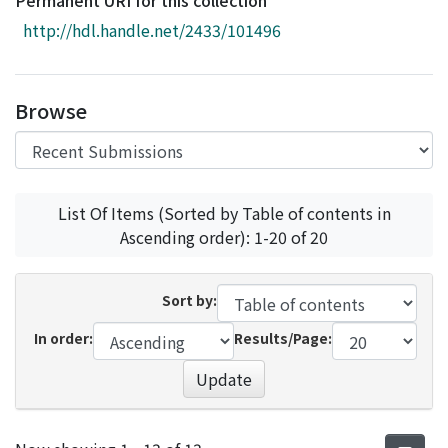
Permanent URI for this collection
Access Statistics
http://hdl.handle.net/2433/101496
Library Network
Browse
List Of Items (Sorted by Table of contents in
Ascending order): 1-20 of 20
Sort by:
In order:
Results/Page:
Update
Recent Submissions