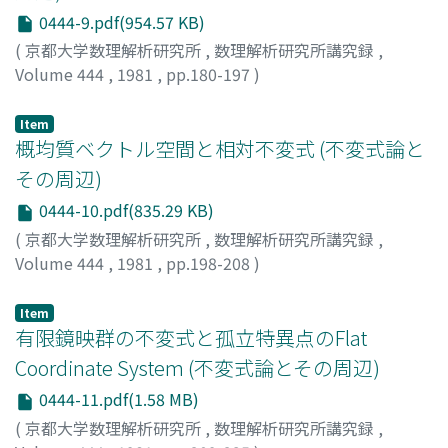
0444-9.pdf(954.57 KB)
(
京都大学数理解析研究所
,
数理解析研究所講究録
,
Volume 444
,
1981
,
pp.180-197
)
吉田, 知行
;
YOSHIDA, TOMOYUKI
;
ヨシダ, トモユキ
Item
概均質ベクトル空間と相対不変式 (不変式論と
その周辺)
0444-10.pdf(835.29 KB)
(
京都大学数理解析研究所
,
数理解析研究所講究録
,
Volume 444
,
1981
,
pp.198-208
)
木村, 達雄
;
KIMURA, TATSUO
;
キムラ, タツオ
Item
有限鏡映群の不変式と孤立特異点のFlat
Coordinate System (不変式論とその周辺)
0444-11.pdf(1.58 MB)
(
京都大学数理解析研究所
,
数理解析研究所講究録
,