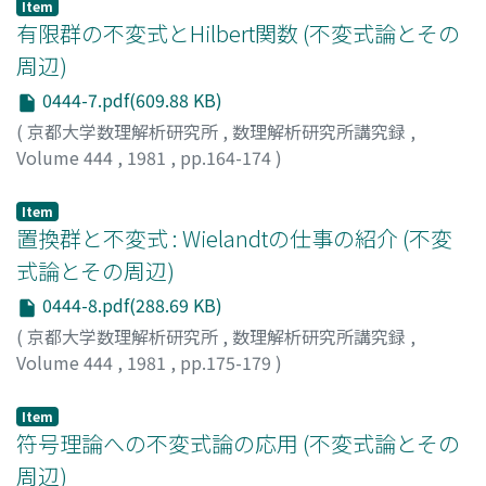
Item
有限群の不変式とHilbert関数 (不変式論とその
周辺)
0444-7.pdf(609.88 KB)
(
京都大学数理解析研究所
,
数理解析研究所講究録
,
Volume 444
,
1981
,
pp.164-174
)
中島, 晴久
;
NAKAJIMA, HARUHISA
;
ナカジマ, ハルヒサ
Item
置換群と不変式 : Wielandtの仕事の紹介 (不変
式論とその周辺)
0444-8.pdf(288.69 KB)
(
京都大学数理解析研究所
,
数理解析研究所講究録
,
Volume 444
,
1981
,
pp.175-179
)
平峰, 豊
;
HIRAMINE, YUTAKA
;
ヒラミネ, ユタカ
Item
符号理論への不変式論の応用 (不変式論とその
周辺)