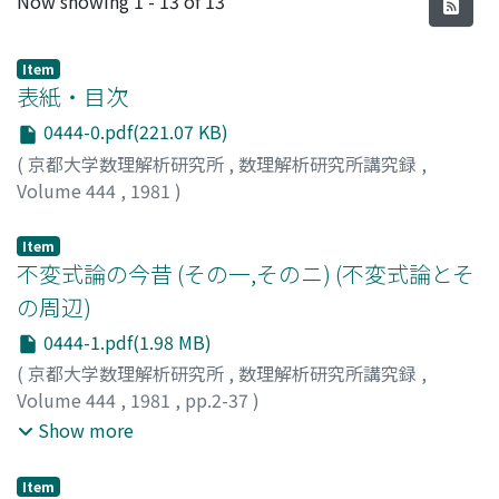
Now showing
1 - 13 of 13
Item
表紙・目次
0444-0.pdf(221.07 KB)
(
京都大学数理解析研究所
,
数理解析研究所講究録
,
Volume 444
,
1981
)
Item
不変式論の今昔 (その一,そのニ) (不変式論とそ
の周辺)
0444-1.pdf(1.98 MB)
(
京都大学数理解析研究所
,
数理解析研究所講究録
,
Volume 444
,
1981
,
pp.2-37
)
永田, 雅宜
;
隅広, 秀康
;
宮西, 正宜
;
NAGATA, MASAYOSHI
;
Show more
SUMIHIRO, HIDEYASU
;
MIYANISHI, MASAYOSHI
;
ナガタ,
マサヨシ
;
スミヒロ, ヒデヤス
;
ミヤニシ, マサヨシ
Item