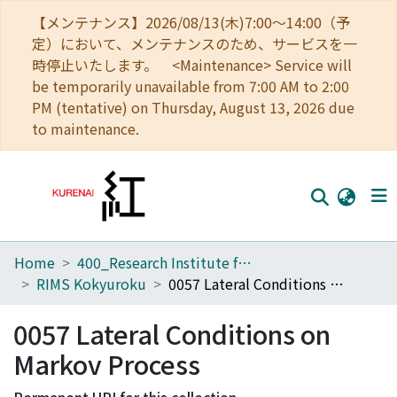
【メンテナンス】2026/08/13(木)7:00～14:00（予
定）において、メンテナンスのため、サービスを一
時停止いたします。 <Maintenance> Service will
be temporarily unavailable from 7:00 AM to 2:00
PM (tentative) on Thursday, August 13, 2026 due
to maintenance.
Home
400_Research Institute for Mathematical Sciences
Home
RIMS Kokyuroku
0057 Lateral Conditions on Markov Process
Communities
0057 Lateral Conditions on
Browse
Markov Process
Download Ranking