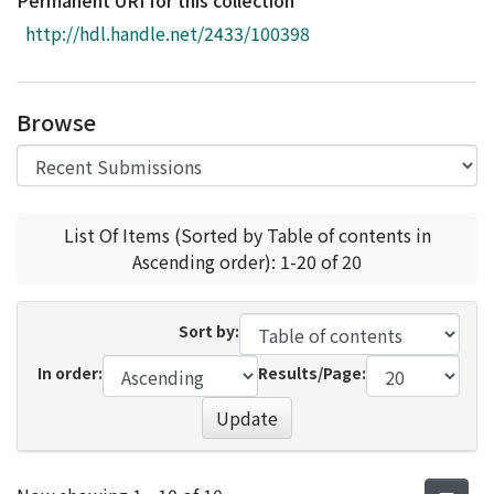
Permanent URI for this collection
Access Statistics
http://hdl.handle.net/2433/100398
Library Network
Browse
List Of Items (Sorted by Table of contents in
Ascending order): 1-20 of 20
Sort by:
In order:
Results/Page:
Update
Recent Submissions