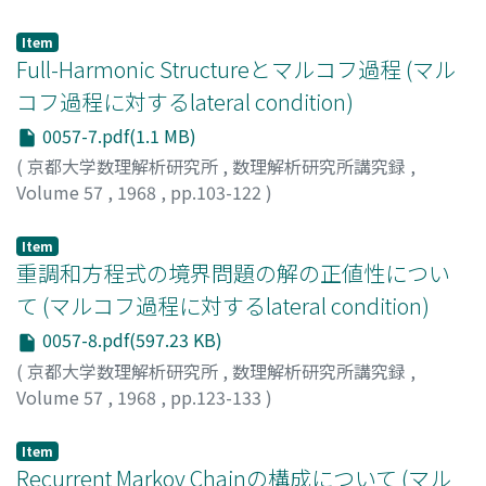
岡部, 靖憲
;
OKABE, YASUNORI
;
オカベ, ヤスノリ
Item
Full-Harmonic Structureとマルコフ過程 (マル
コフ過程に対するlateral condition)
0057-7.pdf(1.1 MB)
(
京都大学数理解析研究所
,
数理解析研究所講究録
,
Volume 57
,
1968
,
pp.103-122
)
郡, 敏昭
;
KORI, TOSHIAKI
;
コオリ, トシアキ
Item
重調和方程式の境界問題の解の正値性につい
て (マルコフ過程に対するlateral condition)
0057-8.pdf(597.23 KB)
(
京都大学数理解析研究所
,
数理解析研究所講究録
,
Volume 57
,
1968
,
pp.123-133
)
清水, 昭信
;
SHIMIZU, AKINOBU
;
シミズ, アキノブ
Item
Recurrent Markov Chainの構成について (マル