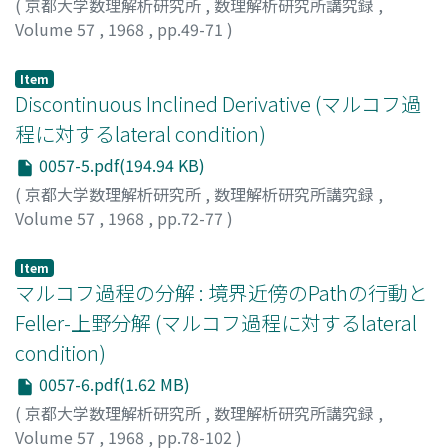
(
京都大学数理解析研究所
,
数理解析研究所講究録
,
Volume 57
,
1968
,
pp.49-71
)
志賀, 徳造
;
SHIGA, TOKUZO
;
シガ, トクゾウ
Item
Discontinuous Inclined Derivative (マルコフ過
程に対するlateral condition)
0057-5.pdf(194.94 KB)
(
京都大学数理解析研究所
,
数理解析研究所講究録
,
Volume 57
,
1968
,
pp.72-77
)
本尾, 実
;
MOTOO, MINORU
;
モトオ, ミノル
Item
マルコフ過程の分解 : 境界近傍のPathの行動と
Feller-上野分解 (マルコフ過程に対するlateral
condition)
0057-6.pdf(1.62 MB)
(
京都大学数理解析研究所
,
数理解析研究所講究録
,
Volume 57
,
1968
,
pp.78-102
)