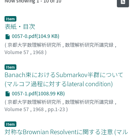
Now showing
1 - 10 of 10
Item
表紙・目次
0057-0.pdf(104.9 KB)
(
京都大学数理解析研究所
,
数理解析研究所講究録
,
Volume 57
,
1968
)
Item
Banach束におけるSubmarkov半群について
(マルコフ過程に対するlateral condition)
0057-1.pdf(1008.99 KB)
(
京都大学数理解析研究所
,
数理解析研究所講究録
,
Volume 57
,
1968
,
pp.1-23
)
国田, 寛
;
KUNITA, HIROSHI
;
クニタ, ヒロシ
Item
対称なBrownian Resolventに関する注意 (マル