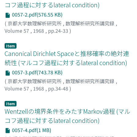
コフ過程に対するlateral condition)
0057-2.pdf(576.55 KB)
(
京都大学数理解析研究所
,
数理解析研究所講究録
,
Volume 57
,
1968
,
pp.24-33
)
渡辺, 毅
;
WATANABE, TAKESHI
;
ワタナベ, タケシ
Item
Canonical Dirichlet Spaceと推移確率の絶対連
続性 (マルコフ過程に対するlateral condition)
0057-3.pdf(743.78 KB)
(
京都大学数理解析研究所
,
数理解析研究所講究録
,
Volume 57
,
1968
,
pp.34-48
)
福島, 正俊
;
FUKUSHIMA, MASATOSHI
;
フクシマ, マサトシ
Item
Wentzellの境界条件をみたすMarkov過程 (マル
コフ過程に対するlateral condition)
0057-4.pdf(1 MB)