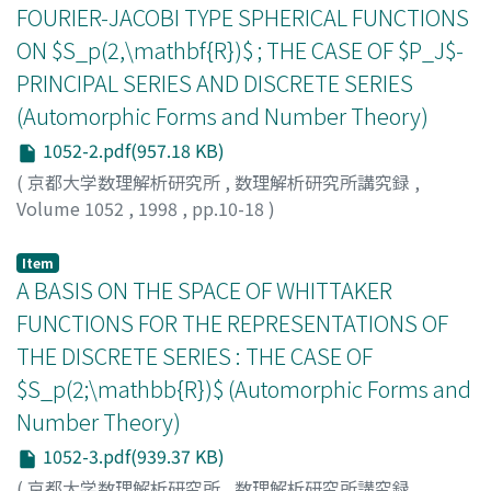
FOURIER-JACOBI TYPE SPHERICAL FUNCTIONS
ON $S_p(2,\mathbf{R})$ ; THE CASE OF $P_J$-
PRINCIPAL SERIES AND DISCRETE SERIES
(Automorphic Forms and Number Theory)
1052-2.pdf(957.18 KB)
(
京都大学数理解析研究所
,
数理解析研究所講究録
,
Volume 1052
,
1998
,
pp.10-18
)
Hirano, Miki
;
平野, 幹
;
ヒラノ, ミキ
Item
A BASIS ON THE SPACE OF WHITTAKER
FUNCTIONS FOR THE REPRESENTATIONS OF
THE DISCRETE SERIES : THE CASE OF
$S_p(2;\mathbb{R})$ (Automorphic Forms and
Number Theory)
1052-3.pdf(939.37 KB)
(
京都大学数理解析研究所
,
数理解析研究所講究録
,