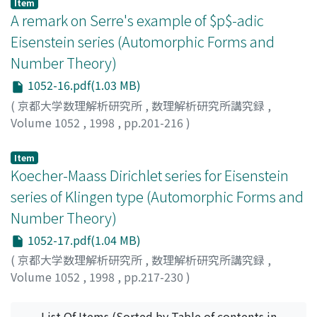
Item
A remark on Serre's example of $p$-adic
Eisenstein series (Automorphic Forms and
Number Theory)
1052-16.pdf(1.03 MB)
(
京都大学数理解析研究所
,
数理解析研究所講究録
,
Volume 1052
,
1998
,
pp.201-216
)
Nagaoka, Shoyu
;
長岡, 昇勇
;
ナガオカ, ショウユウ
Item
Koecher-Maass Dirichlet series for Eisenstein
series of Klingen type (Automorphic Forms and
Number Theory)
1052-17.pdf(1.04 MB)
(
京都大学数理解析研究所
,
数理解析研究所講究録
,
Volume 1052
,
1998
,
pp.217-230
)
Ibukiyama, Tomoyoshi
;
Katsurada, Hidenori
;
伊吹山, 知
義
;
桂田, 英典
;
イブキヤマ, トモヨシ
;
カツラダ, ヒデノリ
List Of Items (Sorted by Table of contents in