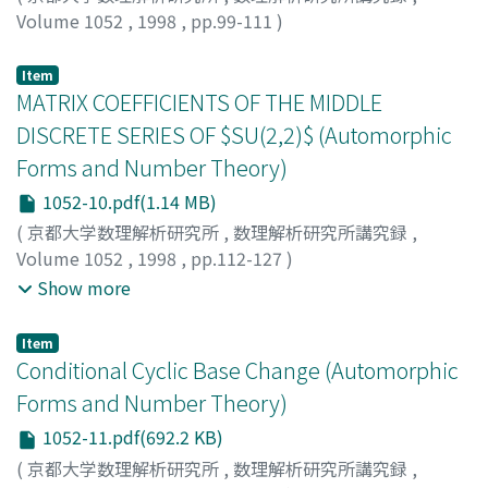
Volume 1052
,
1998
,
pp.99-111
)
Takase, Koichi
;
高瀬, 幸一
;
タカセ, コウイチ
Item
MATRIX COEFFICIENTS OF THE MIDDLE
DISCRETE SERIES OF $SU(2,2)$ (Automorphic
Forms and Number Theory)
1052-10.pdf(1.14 MB)
(
京都大学数理解析研究所
,
数理解析研究所講究録
,
Volume 1052
,
1998
,
pp.112-127
)
Hayata, Takahiro
;
Koseki, Harutaka
;
Oda, Takayuki
;
早
Show more
田, 孝博
;
古関, 春隆
;
織田, 孝幸
;
ハヤタ, タカヒロ
;
コセキ,
ハルタカ
;
オダ, タカユキ
Item
Conditional Cyclic Base Change (Automorphic
Forms and Number Theory)
1052-11.pdf(692.2 KB)
(
京都大学数理解析研究所
,
数理解析研究所講究録
,