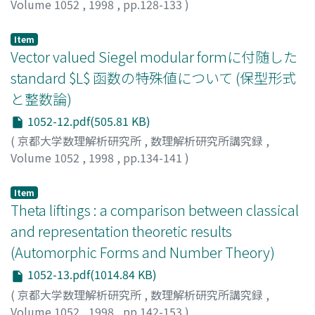
Volume 1052
,
1998
,
pp.128-133
)
Labesse, Jean-Pierre
Item
Vector valued Siegel modular formに付随した
standard $L$ 函数の特殊値について (保型形式
と整数論)
1052-12.pdf(505.81 KB)
(
京都大学数理解析研究所
,
数理解析研究所講究録
,
Volume 1052
,
1998
,
pp.134-141
)
小島, 教知
;
Kozima, Noritomo
;
コジマ, ノリトモ
Item
Theta liftings : a comparison between classical
and representation theoretic results
(Automorphic Forms and Number Theory)
1052-13.pdf(1014.84 KB)
(
京都大学数理解析研究所
,
数理解析研究所講究録
,
Volume 1052
,
1998
,
pp.142-153
)