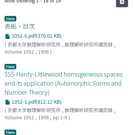
Now showing
1 - 18 of 18
Item
表紙・目次
1052-0.pdf(370.02 KB)
(
京都大学数理解析研究所
,
数理解析研究所講究録
,
Volume 1052
,
1998
)
Item
$S$-Hardy-Littlewood homogeneous spaces
and its application (Automorphic Forms and
Number Theory)
1052-1.pdf(812.12 KB)
(
京都大学数理解析研究所
,
数理解析研究所講究録
,
Volume 1052
,
1998
,
pp.1-9
)
森下, 昌紀
;
渡部, 隆夫
;
Morishita, Masanori
;
Watanabe,
Takao
;
モリシタ, マサノリ
;
ワタナベ, タカオ
Item