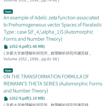
Choie, YoungJu
Item
An example of Adelic zeta function associated
to Prehomogeneous vector Spaces of Parabolic
Type : case $(F_4,\alpha_1)$ (Automorphic
Forms and Number Theory)
1052-8.pdf(1.48 MB)
(
京都大学数理解析研究所
,
数理解析研究所講究録
,
Volume 1052
,
1998
,
pp.81-98
)
Muller, Iris
Item
ON THE TRANSFORMATION FORMULA OF
RIEMANN'S THETA SERIES (Automorphic Forms
and Number Theory)
1052-9.pdf(1.19 MB)
(
京都大学数理解析研究所
,
数理解析研究所講究録
,