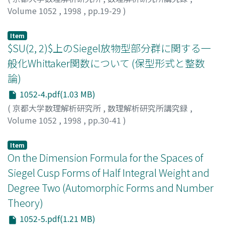
Volume 1052
,
1998
,
pp.19-29
)
Sakuno, Hironori
;
作農, 弘典
;
サクノ, ヒロノリ
Item
$SU(2, 2)$上のSiegel放物型部分群に関する一
般化Whittaker関数について (保型形式と整数
論)
1052-4.pdf(1.03 MB)
(
京都大学数理解析研究所
,
数理解析研究所講究録
,
Volume 1052
,
1998
,
pp.30-41
)
権, 寧魯
;
Gon, Yasuro
Item
On the Dimension Formula for the Spaces of
Siegel Cusp Forms of Half Integral Weight and
Degree Two (Automorphic Forms and Number
Theory)
1052-5.pdf(1.21 MB)