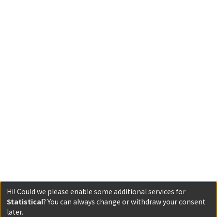
Hi! Could we please enable some additional services for
Statistical
? You can always change or withdraw your consent
Powered by DSpace and JAIRO Crawler-List
later.
All items in KURENAI are protected by original copyright,