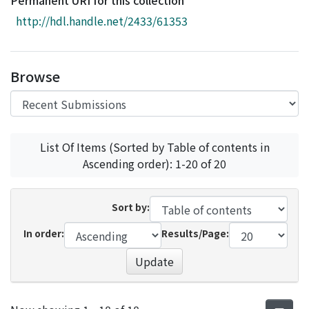
Permanent URI for this collection
Access Statistics
http://hdl.handle.net/2433/61353
Library Network
Browse
List Of Items (Sorted by Table of contents in
Ascending order): 1-20 of 20
Sort by:
In order:
Results/Page:
Update
Recent Submissions