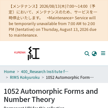
【メンテナンス】2026/08/13(木)7:00～14:00（予
定）において、メンテナンスのため、サービスを一
時停止いたします。 <Maintenance> Service will
be temporarily unavailable from 7:00 AM to 2:00
PM (tentative) on Thursday, August 13, 2026 due
to maintenance.
Home
400_Research Institute for Mathematical Sciences
Home
RIMS Kokyuroku
1052 Automorphic Forms and Number Theory
Communities
1052 Automorphic Forms and
Browse
Number Theory
Download Ranking