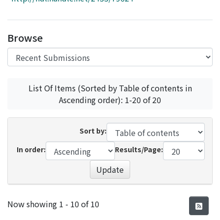
Access Statistics
Library Network
Browse
List Of Items (Sorted by Table of contents in
Ascending order): 1-20 of 20
Sort by:
In order:
Results/Page:
Update
Recent Submissions
Now showing
1 - 10 of 10