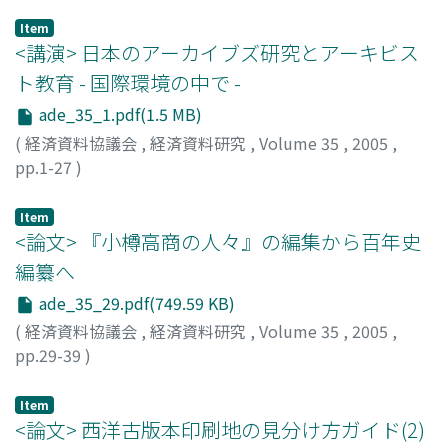
Item
<講演> 日本のアーカイブズ研究とアーキビス
ト教育 - 国際環境の中で -
ade_35_1.pdf(1.5 MB)
(
経済資料協議会
,
経済資料研究
,
Volume 35
,
2005
,
pp.1-27
)
安藤, 正人
;
Ando, Masahito
;
アンドウ, マサヒト
Item
<論文> 『小樽高商の人々』の編集から百年史
編纂へ
ade_35_29.pdf(749.59 KB)
(
経済資料協議会
,
経済資料研究
,
Volume 35
,
2005
,
pp.29-39
)
平井, 孝典
;
荻野, 冨士夫
;
Hirai, Takanori
;
Ogino, Fujio
;
ヒ
ライ, タカノリ
;
オギノ, フジオ
Item
<論文> 西洋古版本印刷地の見分け方ガイド(2)