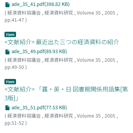
ade_35_41.pdf(398.82 KB)
(
経済資料協議会
,
経済資料研究
,
Volume 35
,
2005
,
pp.41-47
)
武者小路, 信和
;
Mushakoji, Nobukazu
;
ムシャコウジ, ノ
ブカズ
Item
<文献紹介> 最近出た三つの経済資料の紹介
ade_35_49.pdf(89.93 KB)
(
経済資料協議会
,
経済資料研究
,
Volume 35
,
2005
,
pp.49-50
)
杉原, 四郎
;
Sugihara, Shiro
;
スギハラ, シロウ
Item
<文献紹介> 「露・英・日 図書館関係用語集[第
3版]」
ade_35_51.pdf(77.53 KB)
(
経済資料協議会
,
経済資料研究
,
Volume 35
,
2005
,
pp.51-52
)
宮地, 幹夫
;
Miyachi, Mikio
;
ミヤチ, ミキオ