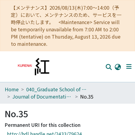
【メンテナンス】2026/08/13(木)7:00～14:00（予
定）において、メンテナンスのため、サービスを一
時停止いたします。 <Maintenance> Service will
be temporarily unavailable from 7:00 AM to 2:00
PM (tentative) on Thursday, August 13, 2026 due
to maintenance.
Home
040_Graduate School of Economics
Home
Journal of Documentation in Economics
No.35
Communities
No.35
Browse
Permanent URI for this collection
Download Ranking
http://hdl.handle.net/2433/79624