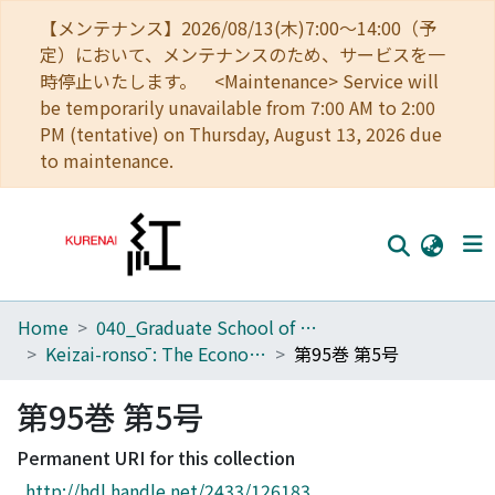
【メンテナンス】2026/08/13(木)7:00～14:00（予
定）において、メンテナンスのため、サービスを一
時停止いたします。 <Maintenance> Service will
be temporarily unavailable from 7:00 AM to 2:00
PM (tentative) on Thursday, August 13, 2026 due
to maintenance.
Home
040_Graduate School of Economics
Home
Keizai-ronsō : The Economic Review
第95巻 第5号
Communities
第95巻 第5号
Browse
Permanent URI for this collection
Download Ranking
http://hdl.handle.net/2433/126183