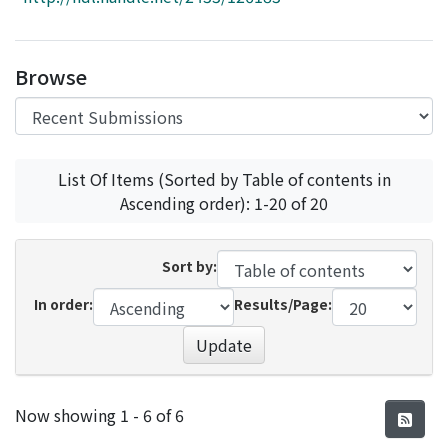
Access Statistics
Library Network
Browse
List Of Items (Sorted by Table of contents in
Ascending order): 1-20 of 20
Sort by:
In order:
Results/Page:
Update
Recent Submissions
Now showing
1 - 6 of 6