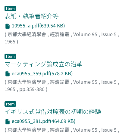
Item
表紙・執筆者紹介等
10955_a.pdf(639.54 KB)
(
京都大學經濟學會
,
經濟論叢
,
Volume 95
,
Issue 5
,
1965
)
Item
マーケティング論成立の沿革
eca0955_359.pdf(578.2 KB)
(
京都大學經濟學會
,
經濟論叢
,
Volume 95
,
Issue 5
,
1965
,
pp.359-380
)
橋本, 勲
;
Hashimoto, Isao
;
ハシモト, イサオ
Item
イギリス式貸借対照表の初期の経験
eca0955_381.pdf(464.09 KB)
(
京都大學經濟學會
,
經濟論叢
,
Volume 95
,
Issue 5
,