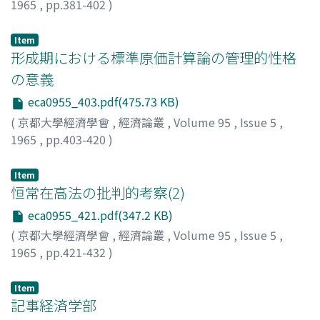
1965
,
pp.381-402
)
高寺, 貞男
;
Takatera, Sadao
;
タカテラ, サダオ
Item
形成期における標準原価計算論の管理的性格
の意義
eca0955_403.pdf(475.73 KB)
(
京都大學經濟學會
,
經濟論叢
,
Volume 95
,
Issue 5
,
1965
,
pp.403-420
)
野村, 秀和
;
Nomura, Hidekazu
;
ノムラ, ヒデカズ
Item
恒常在高法の批判的考察(2)
eca0955_421.pdf(347.2 KB)
(
京都大學經濟學會
,
經濟論叢
,
Volume 95
,
Issue 5
,
1965
,
pp.421-432
)
中居, 文治
;
Nakai, Bunji
;
ナカイ, ブンジ
Item
記事経済学部