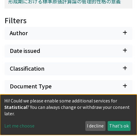
形成期における標準原価計算論の管理的性格の意義
Filters
Author
Date issued
Classification
Document Type
Hi! Could we please enable some additional services for
Has files
Statistical
? You can always change or withdraw your consent
later.
Let me choose
I decline
That's ok
Powered by DSpace and JAIRO Crawler-List