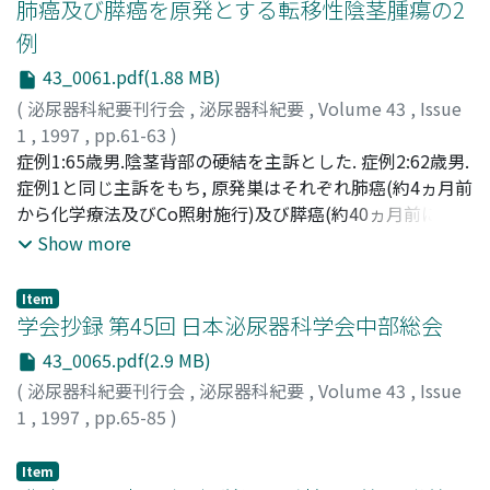
浸潤はなく, 骨盤リンパ節転移もなかった.術後5ヵ月の現
肺癌及び膵癌を原発とする転移性陰茎腫瘍の2
在, 再発や転移の証拠はない
例
43_0061.pdf(1.88 MB)
(
泌尿器科紀要刊行会
,
泌尿器科紀要
,
Volume 43
,
Issue
1
,
1997
,
pp.61-63
)
檀野, 祥三
症例1:65歳男.陰茎背部の硬結を主訴とした. 症例2:62歳男.
;
岡田, 日佳
;
三上, 修
;
川村, 博
;
大原, 孝
;
松田, 公
志
症例1と同じ主訴をもち, 原発巣はそれぞれ肺癌(約4ヵ月前
;
Danno, Shozo
;
Okada, Hiyoshi
;
Mikami, Osamu
;
Kawamura, Hiroshi
から化学療法及びCo照射施行)及び膵癌(約40ヵ月前に膵頭
;
Ohara, Takashi
;
Matsuda, Tadashi
十二指腸切除施行)であった. 症例1は転移性陰茎腫瘍診断
Show more
後約3ヵ月に多発性転移をきたし死亡した.症例2は膵癌の
陰茎転移と診断後約14ヵ月に癌性悪液質で死亡した
Item
学会抄録 第45回 日本泌尿器科学会中部総会
43_0065.pdf(2.9 MB)
(
泌尿器科紀要刊行会
,
泌尿器科紀要
,
Volume 43
,
Issue
1
,
1997
,
pp.65-85
)
Item