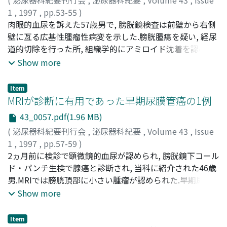
(
泌尿器科紀要刊行会
,
泌尿器科紀要
,
Volume 43
,
Issue
1
,
1997
,
pp.53-55
)
前田, 信之
肉眼的血尿を訴えた57歳男で, 膀胱鏡検査は前壁から右側
;
西崎, 伸也
;
Maeda, Nobuyuki
;
Nishizaki,
Shinya
壁に亙る広基性腫瘤性病変を示した.膀胱腫瘍を疑い, 経尿
道的切除を行った所, 組織学的にアミロイド沈着を認めた
が, 悪性変化はなかった.血清電気泳動パターンは正常で,
Show more
尿中Bence-Jones蛋白は陰性であった.直腸及び胃生検で
はアミロイドを認めなかった.以上より原発性限局性膀胱
Item
アミロイドーシスと診断した
MRIが診断に有用であった早期尿膜管癌の1例
43_0057.pdf(1.96 MB)
(
泌尿器科紀要刊行会
,
泌尿器科紀要
,
Volume 43
,
Issue
1
,
1997
,
pp.57-59
)
鈴木, 謙一
2ヵ月前に検診で顕微鏡的血尿が認められ, 膀胱鏡下コール
;
渡部, 隆二
;
Suzuki, Kenichi
;
Watanabe, Ryuji
ド・パンチ生検で腺癌と診断され, 当科に紹介された46歳
男.MRIでは膀胱頂部に小さい腫瘤が認められた.早期尿膜
管癌の診断で膀胱部分切除を行い, 尿膜管と一塊にして切
Show more
除し, 骨盤リンパ節郭清を行った.組織学的に結腸癌の様な
乳頭状腺癌が認められたが, 膀胱壁及び尿膜管には癌細胞
Item