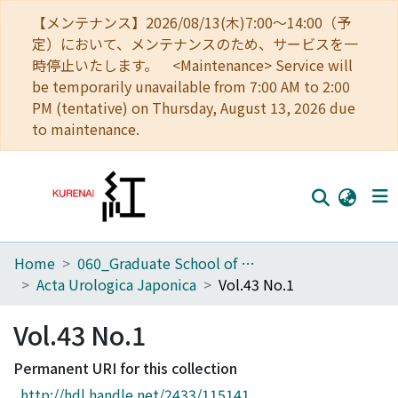
【メンテナンス】2026/08/13(木)7:00～14:00（予
定）において、メンテナンスのため、サービスを一
時停止いたします。 <Maintenance> Service will
be temporarily unavailable from 7:00 AM to 2:00
PM (tentative) on Thursday, August 13, 2026 due
to maintenance.
Home
060_Graduate School of Medicine
Home
Acta Urologica Japonica
Vol.43 No.1
Communities
Vol.43 No.1
Browse
Permanent URI for this collection
Download Ranking
http://hdl.handle.net/2433/115141