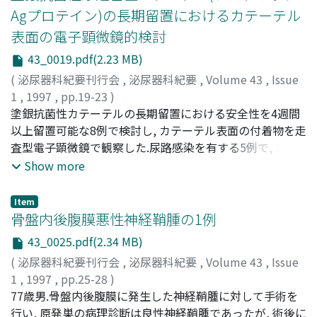
TRUSに異常所見の得られなかった57例中6例に癌症例を
Agプロテイン)の長期留置におけるカテーテル
認めたが, この症例群に対してもPSADはsensitivity 83%,
表面の電子顕微鏡的検討
specificity 82%, PPV 36%, NPV 98%と高い癌検出力を認
めた
43_0019.pdf(2.23 MB)
(
泌尿器科紀要刊行会
,
泌尿器科紀要
,
Volume 43
,
Issue
1
,
1997
,
pp.19-23
)
小西, 平
塗銀抗菌性カテーテルの長期留置における安全性を4週間
;
友吉, 唯夫
;
上仁, 数義
;
Konishi, Taira
;
Tomoyoshi, Tadao
以上留置可能な8例で検討し, カテーテル表面の付着物を走
;
Johnin, Kazuyoshi
査型電子顕微鏡で観察した.尿路感染を有する5例で, カテ
ーテル表面の付着物をシリコンカテーテルと比較検討し
Show more
た. 1)全例において塗銀抗菌性カテーテルの長期留置が可
能であり, 長期留置に起因する弊害を認めなかった. 2)比較
Item
可能であった4例において, 細菌の付着はシリコンカテーテ
骨盤内後腹膜悪性神経鞘腫の1例
ルの全例に認められたが, 塗銀抗菌性カテーテルでは認め
43_0025.pdf(2.34 MB)
なかった. 3)結晶の形成は両者は同程度であったが, 全ての
(
泌尿器科紀要刊行会
,
泌尿器科紀要
,
Volume 43
,
Issue
カテーテルの通過性は良好であった
1
,
1997
,
pp.25-28
)
斎藤, 竜一
77歳男.骨盤内後腹膜に発生した神経鞘腫に対して手術を
;
石塚, 榮一
;
岩崎, 皓
;
小林, 一樹
;
Saito, Ryuichi
;
Ishizuka, Eiichi
行い, 原発巣の病理診断は良性神経鞘腫であったが, 術後に
;
Iwasaki, Akira
;
Kobayashi, Kazuki