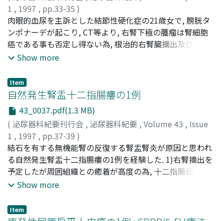
1
,
1997
,
pp.33-35
)
杉本, 雅一
肉眼的血尿を主訴とした結節性硬化症の21歳女で, 膀胱タ
;
高村, 真一
;
Sugimoto, Masakazu
;
Takamura,
Shin-ichi
ンポナーデが起こり, CT等より, 右腎下極の腫瘤は腎細胞
癌である事も否定し得ない為, 根治的右腎臓摘出及び後腹
膜リンパ節郭清を行った.組織学的に, 下腎杯から腎実質部
Show more
にかけての15mm径の乳頭状腫瘤は腎細胞癌であり, この
部位以外の腎実質には多発性腎血管筋脂肪腫が認められ
Item
た.腎静脈への腎細胞癌の浸潤が認められた為, インターフ
自然発生腎盂十二指腸瘻の1例
ェロンα-2aを投与した.現在, 外来で経過観察中である
43_0037.pdf(1.3 MB)
(
泌尿器科紀要刊行会
,
泌尿器科紀要
,
Volume 43
,
Issue
1
,
1997
,
pp.37-39
)
長妻, 克己
結石を有する無機能腎の反復する腎盂腎炎が原因と思われ
;
内田, 厚
;
宮川, 絢子
;
宮川, 絢子
;
馬場, 志朗
;
村
井, 勝
る自然発生腎盂十二指腸瘻の1例を経験した. 1)右腎摘出を
;
高橋, 伸
;
Nagatsuma, Katsumi
;
Uchida, Aatsushi
;
Miyakawa, Ayako
予定したが周囲組織との癒着が高度の為, 十二指腸部分切
;
Baba, Shiro
;
Murai, Masaru
;
Takahashi,
Shin
除・横行結腸合併切除術を行い, 右腎盂十二指腸瘻と診断
Show more
した.組織所見より, この瘻孔は腎盂腎炎が十二指腸に穿通
したものと思われた. 2)本例は本邦文献上の15例目の自然
Item
発生腎盂十二指腸瘻と思われた. 3)本疾患の治療として, 腎