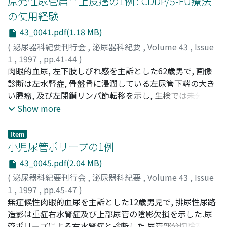
原発性尿管扁平上皮癌の1例 : CDDP/5-FU療法
摘出・瘻孔閉鎖術が広く行われているが, 腎機能良好例に
の使用経験
対しては腎温存療法を考慮する必要がある
43_0041.pdf(1.18 MB)
(
泌尿器科紀要刊行会
,
泌尿器科紀要
,
Volume 43
,
Issue
1
,
1997
,
pp.41-44
)
影山, 進
肉眼的血尿, 左下肢しびれ感を主訴とした62歳男で, 画像
;
上田, 朋宏
;
Kageyama, Susumu
;
Ueda,
Tomohiro
診断は左水腎症, 骨盤骨に浸潤している左尿管下端の大き
い腫瘤, 及び左閉鎖リンパ節転移を示し, 生検では未分化
SCC(扁平上皮癌)であった.経皮的左腎瘻を造設し
Show more
た.CDDP/5FU療法により, 画像上38%縮小, 血中SCG抗原の
64%減少をきたした為, 照射を追加し, 膀胱左壁部分切除
Item
を含め可及的腫瘍切除を行った.腫瘍切除後4ヵ月に肝転移
小児尿管ポリープの1例
が出現した.初診から14ヵ月後に死亡した
43_0045.pdf(2.04 MB)
(
泌尿器科紀要刊行会
,
泌尿器科紀要
,
Volume 43
,
Issue
1
,
1997
,
pp.45-47
)
齋藤, 一隆
無症候性肉眼的血尿を主訴とした12歳男児で, 排尿性尿路
;
湯村, 寧
;
千葉, 喜美男
;
広川, 信
;
Saito,
Kazutaka
造影は重症右水腎症及び上部尿管の陰影欠損を示した.尿
;
Yumura, Yasushi
;
Chiba, Kimio
;
Hirokawa,
Makoto
管ポリープによる右水腎症と診断した.尿管部分切除及び