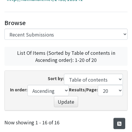
Access Statistics
Library Network
Browse
List Of Items (Sorted by Table of contents in
Ascending order): 1-20 of 20
Sort by:
In order:
Results/Page:
Update
Recent Submissions
Now showing
1 - 16 of 16