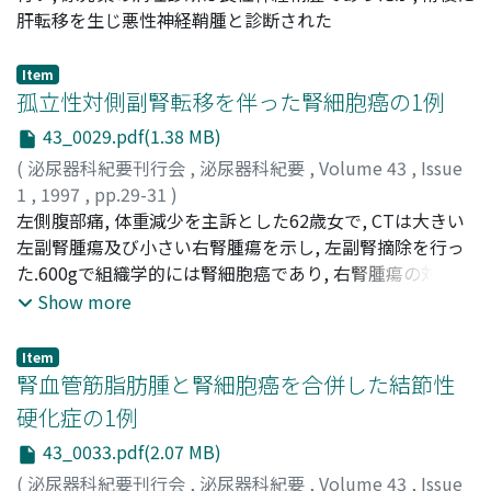
肝転移を生じ悪性神経鞘腫と診断された
Item
孤立性対側副腎転移を伴った腎細胞癌の1例
43_0029.pdf(1.38 MB)
(
泌尿器科紀要刊行会
,
泌尿器科紀要
,
Volume 43
,
Issue
1
,
1997
,
pp.29-31
)
新井, 学
左側腹部痛, 体重減少を主訴とした62歳女で, CTは大きい
;
釜井, 隆男
;
長本, 章裕
;
斎藤, 和男
;
広川, 信
;
Arai,
Gaku
左副腎腫瘍及び小さい右腎腫瘍を示し, 左副腎摘除を行っ
;
Kamai, Takao
;
Nagamoto, Akihiko
;
Saito, Kazuo
;
Hirokawa, Makoto
た.600gで組織学的には腎細胞癌であり, 右腎腫瘍の対側転
移を示唆された.術後2ヵ月に右腎を摘除した.腎腫瘍も腎細
Show more
胞癌であった.術後34ヵ月間, 再発転移はなく元気に過ごし
ている
Item
腎血管筋脂肪腫と腎細胞癌を合併した結節性
硬化症の1例
43_0033.pdf(2.07 MB)
(
泌尿器科紀要刊行会
,
泌尿器科紀要
,
Volume 43
,
Issue