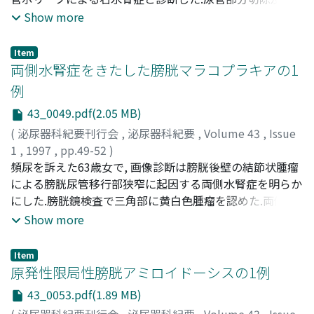
端々吻合を行った.切除尿管にポリープが認められ, 組織学
Show more
的に線維上皮性ポリープと診断された.術後6ヵ月に右水腎
症は寛解を示した
Item
両側水腎症をきたした膀胱マラコプラキアの1
例
43_0049.pdf(2.05 MB)
(
泌尿器科紀要刊行会
,
泌尿器科紀要
,
Volume 43
,
Issue
1
,
1997
,
pp.49-52
)
温井, 雅紀
頻尿を訴えた63歳女で, 画像診断は膀胱後壁の結節状腫瘤
;
中河, 裕治
;
内田, 睦
;
Nukui, Masanori
;
Nakagawa, Yuji
による膀胱尿管移行部狭窄に起因する両側水腎症を明らか
;
Uchida, Mutsumi
にした.膀胱鏡検査で三角部に黄白色腫瘤を認めた.両側経
皮的腎瘻造設術を行った.膀胱腫瘍の生検によりマラコプ
Show more
ラキアと診断し, 薬物療法を行ったが, 尿管膀胱移行部の閉
塞状況は改善せず, 両側尿管膀胱新吻合術を行った.組織学
Item
的には膀胱三角部及び両側尿管下端には尚マラコプラキア
原発性限局性膀胱アミロイドーシスの1例
が存在したので, 術後20ヵ月の現在でも薬物療法を続けて
43_0053.pdf(1.89 MB)
いる