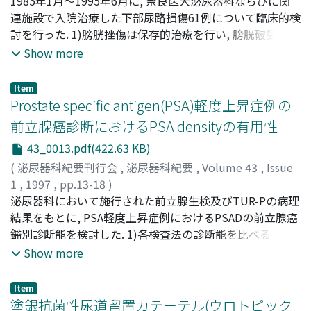
田中, 雅博
1985年1月～1995年6月に, 奈良医大泌尿器科ならびに関
;
大園, 誠一郎
;
高島, 健次
;
吉田, 克法
;
平尾, 佳彦
;
岡島, 英五郎
連施設で入院治療した下部尿路損傷61例について臨床的検
;
金子, 佳照
;
田畑, 尚一
;
吉田, 宏二郎
;
守屋, 昭
;
Tanaka, Masahiro
討を行った. 1)膀胱挫傷は保存的治療を行い, 膀胱破裂は早
;
Ozono, Seiichiro
;
Takashima, Kenji
;
Yoshida, Katsunori
期の外科的治療を必要とした. 2)尿道損傷については出血,
;
Hirao, Yoshihiko
;
Okajima, Eigoro
;
Show more
Kaneko, Yoshiteru
著明な尿の溢流等がない場合, 膀胱瘻の設置にとどめ, 積極
;
Tabata, Shoichi
;
Yoshida, Kojiro
;
Moriya, Akira
的な治療は骨盤骨析等の合併損傷の安定をみてから尿道形
Item
成を行う方が, 尿道狭窄等の合併症の発生頻度が低くなる
Prostate specific antigen(PSA)軽度上昇症例の
と考えられた
前立腺癌診断におけるPSA densityの有用性
43_0013.pdf(422.63 KB)
(
泌尿器科紀要刊行会
,
泌尿器科紀要
,
Volume 43
,
Issue
1
,
1997
,
pp.13-18
)
木原, 健
泌尿器科において施行された前立腺生検及びTUR-Pの病理
;
伊藤, 文夫
;
小林, 千佳
;
龍治, 修
;
徳本, 直彦
;
井口,
靖治
結果をもとに, PSA軽度上昇症例におけるPSADの前立腺癌
;
前田, 桂子
;
鬼塚, 史朗
;
合谷, 信行
;
中沢, 速和
;
東間,
紘
鑑別診断能を検討した. 1)各検査法の診断能を比べると
;
Kihara, Takeshi
;
Ito, Fumio
;
Kobayashi, Chika
;
Ryoji,
Osamu
sensitivity, PPVはPSA(cut off値4.5 ng/ml)82%, 38%, 直
;
Tokumoto, Tadahiko
;
Iguchi, Yasuharu
;
Maeda,
Show more
Yoshiko
腸診+TRUS 73%, 39%, PSAD(cut off 0.13) 91%, 61%で
;
Onizuka, Shiro
;
Goya, Nobuyuki
;
Nakazawa,
Hayakazu
あり, PSADを用いることにより, 癌陽性率の低いPSA軽度
;
Toma, Hiroshi
Item
上昇域の症例に対しPPVが著明に向上した. 2)直腸診,
塗銀抗菌性尿道留置カテーテル(ウロトピック