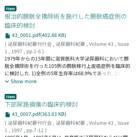
Item
根治的膀胱全摘除術を施行した膀胱癌症例の
臨床的検討
43_0001.pdf(402.88 KB)
(
泌尿器科紀要刊行会
,
泌尿器科紀要
,
Volume 43
,
Issue
1
,
1997
,
pp.1-6
)
影山, 進
1979年からの15年間に滋賀医科大学泌尿器科において膀
;
吉貴, 達寛
;
濱口, 晃一
;
小西, 平
;
岡田, 裕作
;
朴, 勺
;
友吉, 唯夫
胱全摘除術を行った105例の膀胱移行上皮癌症例を臨床的
;
Kageyama, Susumu
;
Yoshiki, Tatsuhiro
;
Hamaguchi, Akikazu
に検討した. 1)全例の5年生存率は68.9%であった. 2)異型
;
Konishi, Taira
;
Okada, Yusaku
;
Park, Kyun Il
度ではG2, G3例間の生存率に有意差を認めた. 3)深速度で
;
Tomoyoshi, Tadao
Show more
はpT3例がpTa例に, pT4例がpTa, pT1, pT2例に比べ, それ
ぞれ有意に不良な転帰を示した. 4)pN(+)例はpN0例に比べ
Item
有意に不良な転帰を示した
下部尿路損傷の臨床的検討
43_0007.pdf(363.83 KB)
(
泌尿器科紀要刊行会
,
泌尿器科紀要
,
Volume 43
,
Issue
1
,
1997
,
pp.7-12
)