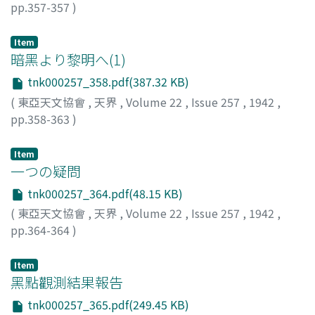
pp.357-357
)
竹内, 時男
;
Takeuti, Tokio
;
タケウチ, トキオ
Item
暗黑より黎明へ(1)
tnk000257_358.pdf(387.32 KB)
(
東亞天文協會
,
天界
,
Volume 22
,
Issue 257
,
1942
,
pp.358-363
)
エイトケン, R・G
;
佐登兒
;
Aitken, R. G.
Item
一つの疑問
tnk000257_364.pdf(48.15 KB)
(
東亞天文協會
,
天界
,
Volume 22
,
Issue 257
,
1942
,
pp.364-364
)
Item
黑點觀測結果報告
tnk000257_365.pdf(249.45 KB)