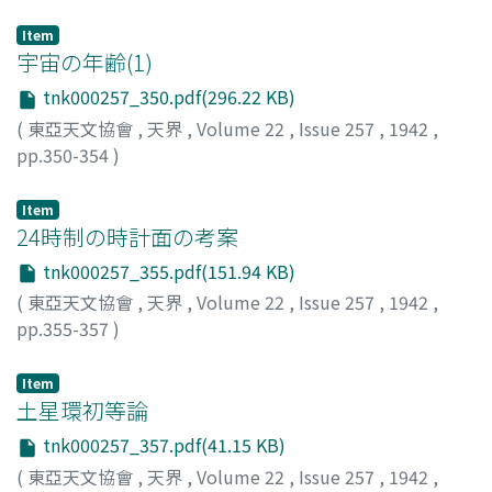
Item
宇宙の年齢(1)
tnk000257_350.pdf(296.22 KB)
(
東亞天文協會
,
天界
,
Volume 22
,
Issue 257
,
1942
,
pp.350-354
)
ラセル
;
山本, 一淸
;
Russell, H. N.
Item
24時制の時計面の考案
tnk000257_355.pdf(151.94 KB)
(
東亞天文協會
,
天界
,
Volume 22
,
Issue 257
,
1942
,
pp.355-357
)
高城, 武夫
;
Takagi, Takeo
;
タカギ, タケオ
Item
土星環初等論
tnk000257_357.pdf(41.15 KB)
(
東亞天文協會
,
天界
,
Volume 22
,
Issue 257
,
1942
,