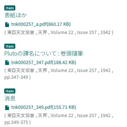
Item
表紙ほか
tnk000257_a.pdf(860.17 KB)
(
東亞天文協會
,
天界
,
Volume 22
,
Issue 257
,
1942
)
Item
Plutoの譯名について : 卷頭隨筆
tnk000257_347.pdf(188.42 KB)
(
東亞天文協會
,
天界
,
Volume 22
,
Issue 257
,
1942
,
pp.347-349
)
山本, 一淸
;
Yamamoto, Issei
;
ヤマモト, イッセイ
Item
消息
tnk000257_349.pdf(155.71 KB)
(
東亞天文協會
,
天界
,
Volume 22
,
Issue 257
,
1942
,
pp.349-375
)