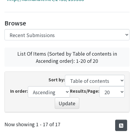
Access Statistics
Library Network
Browse
List Of Items (Sorted by Table of contents in
Ascending order): 1-20 of 20
Sort by:
In order:
Results/Page:
Update
Recent Submissions
Now showing
1 - 17 of 17