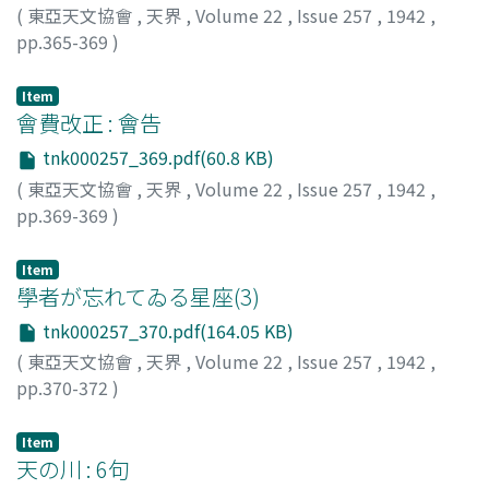
(
東亞天文協會
,
天界
,
Volume 22
,
Issue 257
,
1942
,
pp.365-369
)
蔡, 章献
;
Sai, Syoken
Item
會費改正 : 會告
tnk000257_369.pdf(60.8 KB)
(
東亞天文協會
,
天界
,
Volume 22
,
Issue 257
,
1942
,
pp.369-369
)
東亞天文協會
Item
學者が忘れてゐる星座(3)
tnk000257_370.pdf(164.05 KB)
(
東亞天文協會
,
天界
,
Volume 22
,
Issue 257
,
1942
,
pp.370-372
)
山本, 一淸
;
Yamamoto, Issei
;
ヤマモト, イッセイ
Item
天の川 : 6句