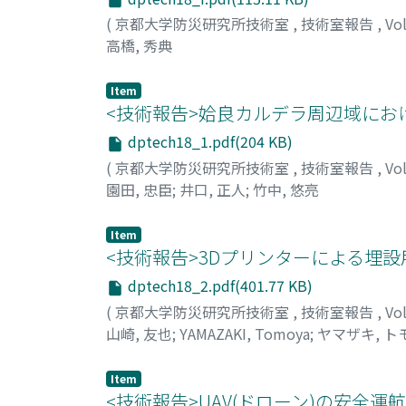
(
京都大学防災研究所技術室
,
技術室報告
,
Vo
高橋, 秀典
Item
<技術報告>姶良カルデラ周辺域にお
dptech18_1.pdf(204 KB)
(
京都大学防災研究所技術室
,
技術室報告
,
Vo
園田, 忠臣
;
井口, 正人
;
竹中, 悠亮
Item
<技術報告>3Dプリンターによる埋
dptech18_2.pdf(401.77 KB)
(
京都大学防災研究所技術室
,
技術室報告
,
Vo
山崎, 友也
;
YAMAZAKI, Tomoya
;
ヤマザキ, ト
Item
<技術報告>UAV(ドローン)の安全