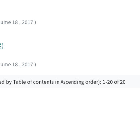
lume 18
,
2017
)
)
lume 18
,
2017
)
ed by Table of contents in Ascending order): 1-20 of 20