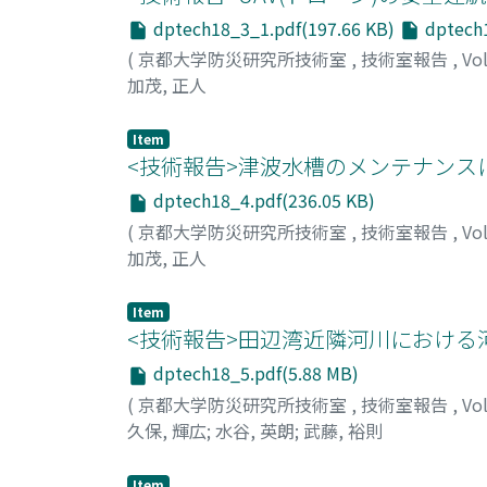
dptech18_3_1.pdf(197.66 KB)
dptech1
(
京都大学防災研究所技術室
,
技術室報告
,
Vo
加茂, 正人
Item
<技術報告>津波水槽のメンテナンス
dptech18_4.pdf(236.05 KB)
(
京都大学防災研究所技術室
,
技術室報告
,
Vo
加茂, 正人
Item
<技術報告>田辺湾近隣河川における
dptech18_5.pdf(5.88 MB)
(
京都大学防災研究所技術室
,
技術室報告
,
Vo
久保, 輝広
;
水谷, 英朗
;
武藤, 裕則
Item