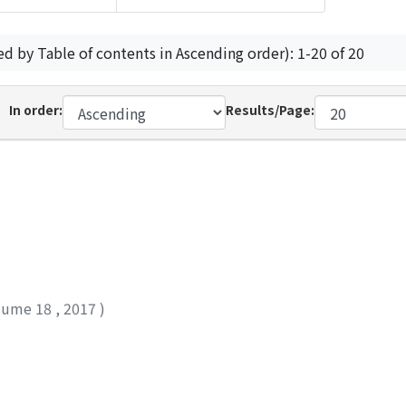
ed by Table of contents in Ascending order): 1-20 of 20
In order:
Results/Page:
lume 18
,
2017
)