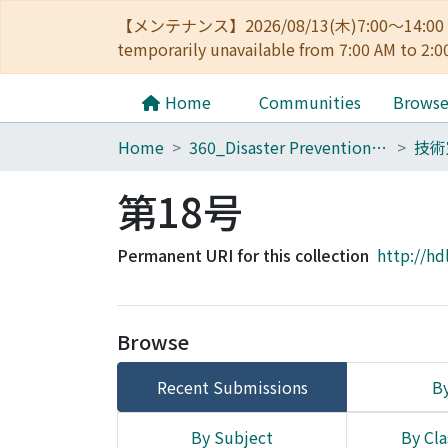
【メンテナンス】2026/08/13(木)7:00～14
temporarily unavailable from 7:00 AM to 2:0
Home
Communities
Brows
Home
360_Disaster Prevention Research Institute
第18号
Permanent URI for this collection
http://hd
Browse
Recent Submissions
By
By Subject
By Cla