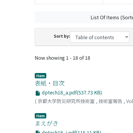
List Of Items (Sort
Sort by:
Recent Submissions
Now showing
1 - 18 of 18
Item
表紙・目次
dptech18_a.pdf(537.73 KB)
(
京都大学防災研究所技術室
,
技術室報告
,
Vo
Item
まえがき
dptech18_i.pdf(115.11 KB)