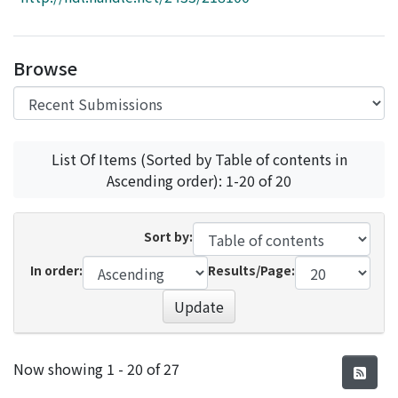
Access Statistics
Library Network
Browse
List Of Items (Sorted by Table of contents in
Ascending order): 1-20 of 20
Sort by:
In order:
Results/Page:
Update
Recent Submissions
Now showing
1 - 20 of 27