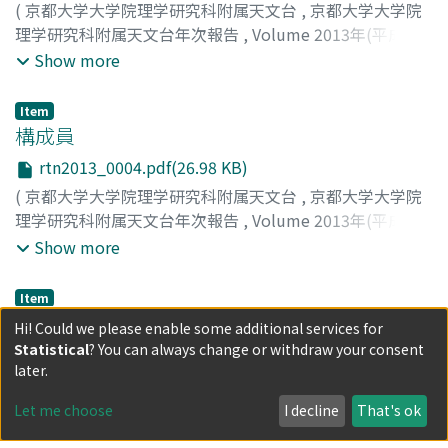
(
京都大学大学院理学研究科附属天文台
,
京都大学大学院
理学研究科附属天文台年次報告
,
Volume 2013年(平成25
年)
,
2015
,
pp.3-3
)
Show more
Item
構成員
rtn2013_0004.pdf(26.98 KB)
(
京都大学大学院理学研究科附属天文台
,
京都大学大学院
理学研究科附属天文台年次報告
,
Volume 2013年(平成25
年)
,
2015
,
pp.4-5
)
Show more
Item
[主要な教育研究設備]主要教育研究設備
Hi! Could we please enable some additional services for
Statistical
? You can always change or withdraw your consent
rtn2013_0006_1.pdf(29.35 KB)
later.
(
京都大学大学院理学研究科附属天文台
,
京都大学大学院
理学研究科附属天文台年次報告
,
Volume 2013年(平成25
Let me choose
I decline
That's ok
年)
,
2015
,
pp.6-6
)
Show more