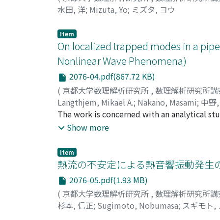
水田, 洋
;
Mizuta, Yo
;
ミズタ, ヨウ
Item
On localized trapped modes in a pipe
Nonlinear Wave Phenomena)
2076-04.pdf(867.72 KB)
(
京都大学数理解析研究所
,
数理解析研究所講
Langthjem, Mikael A.
;
Nakano, Masami
;
中野,
The work is concerned with an analytical st
between two semi-infinite pipes (waveguides
Show more
with the expansion coefficients determined 
terms of the wavenumber k, correspond to tra
Item
radius is only slightly larger than the pipe 
熱流の不安定による熱音響振動発生の
apphed. The determinant then reduces to a s
2076-05.pdf(1.93 MB)
evaluation and a proof of existence of tra
(
京都大学数理解析研究所
,
数理解析研究所講
shallow cavity and for low values of the ci
杉本, 信正
;
Sugimoto, Nobumasa
;
スギモト,
wave number domain k_{min}