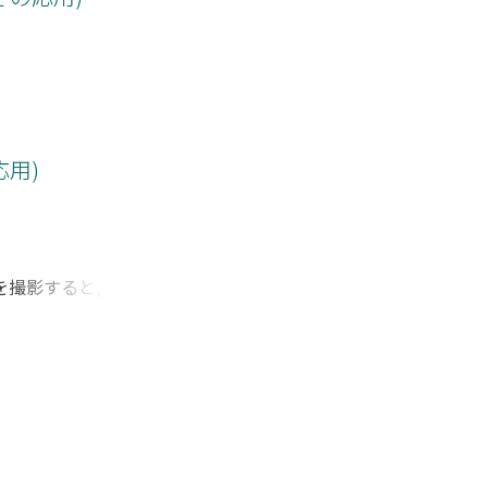
用)
を撮影すると, 噴出
, 渦核外縁の流体
し, 旋回流中心に形
 渦核の歳差運動の
でオイラーの運動方程式
, 研究の過程で,
証することが、困難
に固有値問題を取り扱