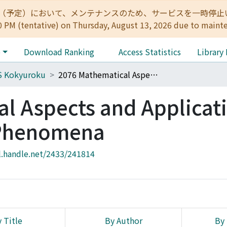
:00（予定）において、メンテナンスのため、サービスを一時停止いたします。 
0 PM (tentative) on Thursday, August 13, 2026 due to maint
e
Download Ranking
Access Statistics
Library
S Kokyuroku
2076 Mathematical Aspects and Applications of Nonlinear Wave Phenomena
l Aspects and Applicati
 Phenomena
l.handle.net/2433/241814
 Title
By Author
By 