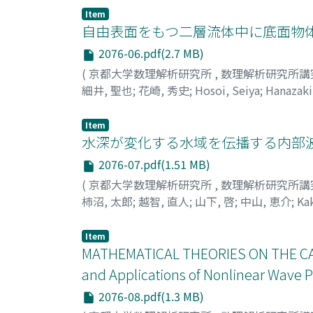
Item
自由表面をもつ二層流体中に底面物体
2076-06.pdf(2.7 MB)
(
京都大学数理解析研究所
,
数理解析研究所講
細井, 聖也
;
花崎, 秀史
;
Hosoi, Seiya
;
Hanazaki
Item
水深が変化する水域を伝播する内部波
2076-07.pdf(1.51 MB)
(
京都大学数理解析研究所
,
数理解析研究所講
柿沼, 太郎
;
越智, 直人
;
山下, 啓
;
中山, 恵介
;
Ka
ウ
;
オチ, ナオト
;
ヤマシタ, ケイ
;
ナカヤマ, ケ
Item
MATHEMATICAL THEORIES ON THE CAP
and Applications of Nonlinear Wave
2076-08.pdf(1.3 MB)