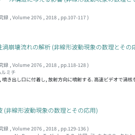
究録
,
Volume 2076
,
2018
,
pp.107-117
)
渦崩壊流れの解析 (非線形波動現象の数理とその応
究録
,
Volume 2076
,
2018
,
pp.118-128
)
ハルミチ
 噴き出し口に付着し, 放射方向に噴射する. 高速ビデオで渦核
状に渦崩壊している様子が観察される. 歳差運動の旋回周波数は
, この渦核の歳差運動の原因を分析し, 旋回周波数を理論的に予測
再現することを最終的な目標として研究を進めている. そこで,
thorne (B-H)方程式から軸対象渦崩壊流れの解を求め, 次い
 (非線形波動現象の数理とその応用)
析により, この旋回周波数の予測を行うことを試みた. ところが
問題では極めて複雑で数値的に求めた固有値が真値であることを検
究録
,
Volume 2076
,
2018
,
pp.129-136
)
について, 軸対称渦崩壊後の簡易な解を導き, できる限り解析的