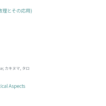
数理とその応用)
ke
;
カキヌマ, タロ
cal Aspects