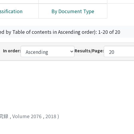
ssification
By Document Type
ed by Table of contents in Ascending order): 1-20 of 20
In order:
Results/Page:
究録
,
Volume 2076
,
2018
)