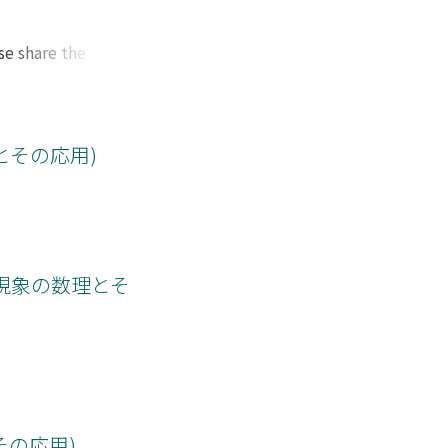
se share the
 The former two are
nalytical
ns, due to Laplace'
とその応用)
現象の数理とそ
の応用)