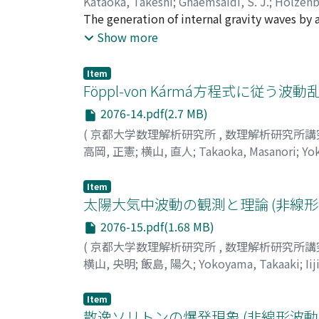
Kataoka, Takeshi
;
Ghaemsaidi, S. J.
;
Holzenb
うこととした.
The generation of internal gravity waves by a v
Boussinesq fluid of constant buoyancy freque
Show more
cylinder inclined by a given angle emptyset 
there is no longer a radiated wave field. Th
Item
Föppl-von Kármá方程式に従
2076-14.pdf(2.7 MB)
(
京都大学数理解析研究所
,
数理解析研究所講
高岡, 正憲
;
横山, 直人
;
Takaoka, Masanori
;
Yo
Item
太陽大気中波動の観測と理論 (非線
2076-15.pdf(1.68 MB)
(
京都大学数理解析研究所
,
数理解析研究所講
横山, 央明
;
飯島, 陽久
;
Yokoyama, Takaaki
;
Ii
Item
散逸ソリトンの爆発現象 (非線形波