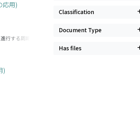
応用)
Classification
Document Type
に進行する周期的な
線形弱非線形モデル
Has files
ても適用できる. 提
で示した.
)