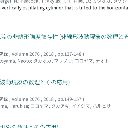
erger, N.
;
Peacock, T.
;
Akylas, T. R.
;
片岡, 武
;
カタオカ, タケシ
ertically oscillating cylinder that is tilted to the honizontal
ncy N, is investigated. Simple kinematic considerations reve
to the horizontal, there is a cut-off frequency, N sin emptys
is result is confirmed by supporting laboratory experiments.
う波動乱流の非線形強度依存性 (非線形波動現象の数理と
究録
,
Volume 2076
,
2018
,
pp.137-148
)
koyama, Naoto
;
タカオカ, マサノリ
;
ヨコヤマ, ナオト
形波動現象の数理とその応用)
究録
,
Volume 2076
,
2018
,
pp.149-157
)
jima, Haruhisa
;
ヨコヤマ, タカアキ
;
イイジマ, ハルヒサ
動現象の数理とその応用)