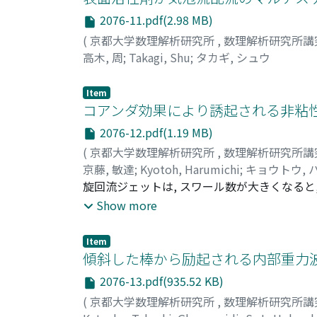
2076-11.pdf(2.98 MB)
(
京都大学数理解析研究所
,
数理解析研究所講
高木, 周
;
Takagi, Shu
;
タカギ, シュウ
Item
コアンダ効果により誘起される非粘性
2076-12.pdf(1.19 MB)
(
京都大学数理解析研究所
,
数理解析研究所講
京藤, 敏達
;
Kyotoh, Harumichi
;
キョウトウ, 
旋回流ジェットは, スワール数が大きくなると,
口で渦核が歳差運動し, 単一渦核がスパイラル
Show more
粒子の旋回周波数の1/10程度である. 我々は
成される気柱の運動によって放射される音波を
Item
解析を行うための前段階として, Bragg-Haw
傾斜した棒から励起される内部重力波
から擾乱の支配方程式を導き, 非一様流の安定解
2076-13.pdf(935.52 KB)
線形安定性に関わる固有値が, 二, 三次元
(
京都大学数理解析研究所
,
数理解析研究所講
であることが示唆された. そこで, まず主流