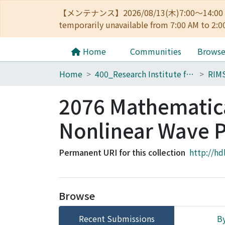
【メンテナンス】2026/08/13(木)7:00～14
temporarily unavailable from 7:00 AM to 2:0
Home
Communities
Brows
Home
400_Research Institute for Mathematical Sciences
RIM
2076 Mathematica
Nonlinear Wave
Permanent URI for this collection
http://hd
Browse
Recent Submissions
By