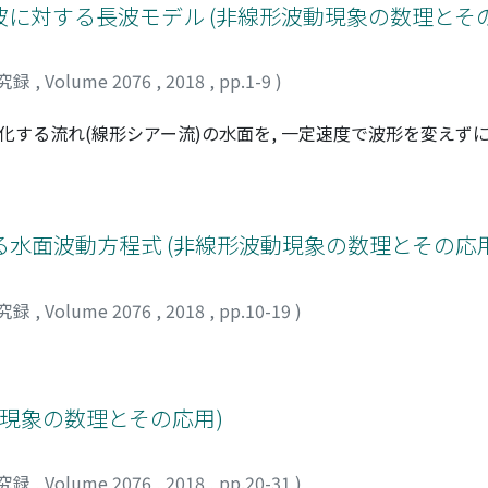
に対する長波モデル (非線形波動現象の数理とその
究録
,
Volume 2076
,
2018
,
pp.1-9
)
化する流れ(線形シアー流)の水面を, 一定速度で波形を変えず
角写像を用いて流場を写した複素平面上で, 新しいタイプの強非
長いことだけを仮定しているので, 比較的振幅の大きな波に対し
もに大きく変化し, 波面が巻き込む場合があることを数値計算
水面波動方程式 (非線形波動現象の数理とその応用
究録
,
Volume 2076
,
2018
,
pp.10-19
)
動現象の数理とその応用)
究録
,
Volume 2076
,
2018
,
pp.20-31
)