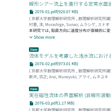
線形シアー流上を進行する定常水面波
2076-01.pdf(920.07 KB)
(
京都大学数理解析研究所
,
数理解析研究所講
村重, 淳
;
Murashige, Sunao
;
ムラシゲ, スナオ
本研究では, 鉛直方向に速度分布が直線的に変
長波の数学モデルについて考える. 特に, 等
Show more
を導出する. このモデルは波長が水深と比べて
案モデルの解から得られる波形は波の振幅とと
Item
流体モデルを考慮した浅水流における
2076-02.pdf(973.01 KB)
(
京都大学数理解析研究所
,
数理解析研究所講
新井, 宗之
;
Arai, Muneyuki
;
アライ, ムネユキ
Item
実在磁性流体の界面解析 (非線形波
2076-03.pdf(1.17 MB)
(
京都大学数理解析研究所
,
数理解析研究所講