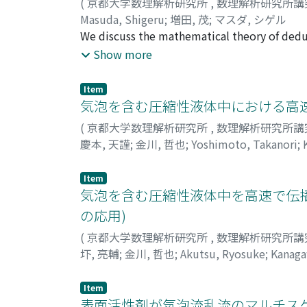
(
京都大学数理解析研究所
,
数理解析研究所講
Masuda, Shigeru
;
増田, 茂
;
マスダ, シゲル
We discuss the mathematical theory of deduct
common concept of attraction and repulsive
Show more
deduce the equations of the capillary surface
problems. We assert the two constants are u
Item
theory of capillarity.
気泡を含む圧縮性液体中における高速
(
京都大学数理解析研究所
,
数理解析研究所講
慶本, 天謹
;
金川, 哲也
;
Yoshimoto, Takanori
;
Item
気泡を含む圧縮性液体中を高速で伝播
の応用)
(
京都大学数理解析研究所
,
数理解析研究所講
圷, 亮輔
;
金川, 哲也
;
Akutsu, Ryosuke
;
Kanaga
Item
表面活性剤が気泡流乱流のマルチスケ