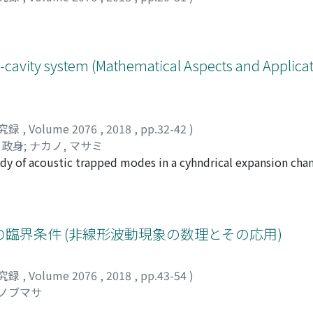
-cavity system (Mathematical Aspects and Applicat
究録
,
Volume 2076
,
2018
,
pp.32-42
)
 政身
;
ナカノ, マサミ
udy of acoustic trapped modes in a cyhndrical expansion cha
). Trapped mode solutions are expressed in terms of Fourie
from a determinant condition. The roots of the determinant
pped modes. In the case of a shallow cavity, in the sense th
radius, asymptotic approximations for the coeficients of the
臨界条件 (非線形波動現象の数理とその応用)
imple form with four-rowed minors placed on a diagonal, en
pped modes. We consider here circumferential mode numbers 
究録
,
Volume 2076
,
2018
,
pp.43-54
)
rcumferential mode number there is just one trapped mode in
 ノブマサ