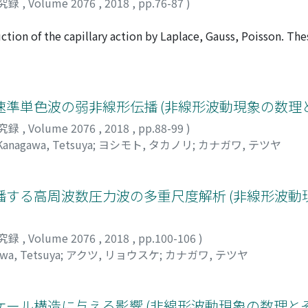
究録
,
Volume 2076
,
2018
,
pp.76-87
)
ion of the capillary action by Laplace, Gauss, Poisson. The
 force on continuum, which is realized with two constants.
, and the latter, Poisson confirms the formulae, in another a
sed to formulate the equation of the Navier-Stokes equatio
準単色波の弱非線形伝播 (非線形波動現象の数理
究録
,
Volume 2076
,
2018
,
pp.88-99
)
Kanagawa, Tetsuya
;
ヨシモト, タカノリ
;
カナガワ, テツヤ
する高周波数圧力波の多重尺度解析 (非線形波動
究録
,
Volume 2076
,
2018
,
pp.100-106
)
wa, Tetsuya
;
アクツ, リョウスケ
;
カナガワ, テツヤ
ール構造に与える影響 (非線形波動現象の数理とそ