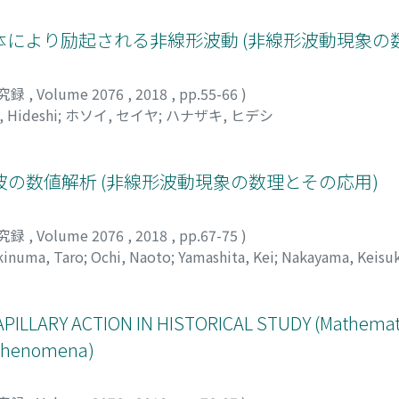
により励起される非線形波動 (非線形波動現象の
究録
,
Volume 2076
,
2018
,
pp.55-66
)
, Hideshi
;
ホソイ, セイヤ
;
ハナザキ, ヒデシ
の数値解析 (非線形波動現象の数理とその応用)
究録
,
Volume 2076
,
2018
,
pp.67-75
)
kinuma, Taro
;
Ochi, Naoto
;
Yamashita, Kei
;
Nakayama, Keisu
イスケ
ILLARY ACTION IN HISTORICAL STUDY (Mathemati
 Phenomena)