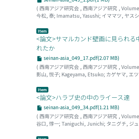
(
西南アジア研究会
,
西南アジア研究
,
Volume
今松, 泰
;
Imamatsu, Yasushi
;
イママツ, ヤス
Item
<論文>サマルカンド壁画に見られる
れたか
seinan-asia_049_17.pdf(2.07 MB)
(
西南アジア研究会
,
西南アジア研究
,
Volume
影山, 悦子
;
Kageyama, Etsuko
;
カゲヤマ, エ
Item
<論文>ハラブ史の中のライース達
seinan-asia_049_34.pdf(1.21 MB)
(
西南アジア研究会
,
西南アジア研究
,
Volume
谷口, 惇一
;
Taniguchi, Junichi
;
タニグチ, ジ
Item