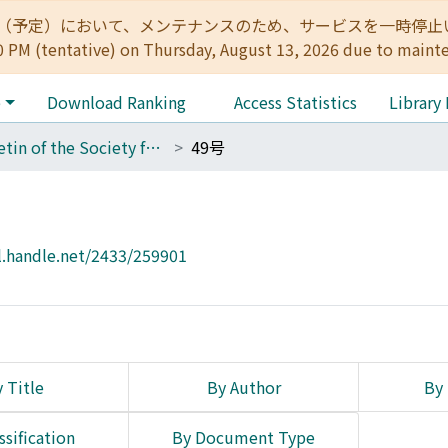
:00（予定）において、メンテナンスのため、サービスを一時停止いたします。 
0 PM (tentative) on Thursday, August 13, 2026 due to maint
e
Download Ranking
Access Statistics
Library
Bulletin of the Society for Western and Southern Asiatic Studies, Kyoto University
49号
l.handle.net/2433/259901
 Title
By Author
By 
ssification
By Document Type