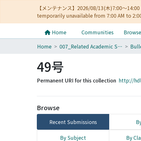
【メンテナンス】2026/08/13(木)7:00～14
temporarily unavailable from 7:00 AM to 2:0
Home
Communities
Brows
Home
007_Related Academic Societies
49号
Permanent URI for this collection
http://hd
Browse
Recent Submissions
By
By Subject
By Cla