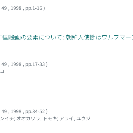
 49
,
1998
,
pp.1-16
)
シ
中国絵画の要素について : 朝鮮人使節はワルフマ
 49
,
1998
,
pp.17-33
)
ツコ
 49
,
1998
,
pp.34-52
)
ュンイチ
;
オオカワラ, トモキ
;
アライ, ユウジ