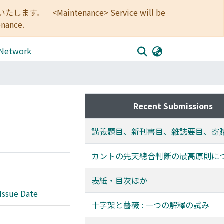
<Maintenance> Service will be
enance.
 Network
Recent Submissions
講義題目、新刊書目、雜誌要目、寄
カントの先天總合判斷の最高原則に
表紙・目次ほか
Issue Date
十字架と薔薇 : 一つの解釋の試み