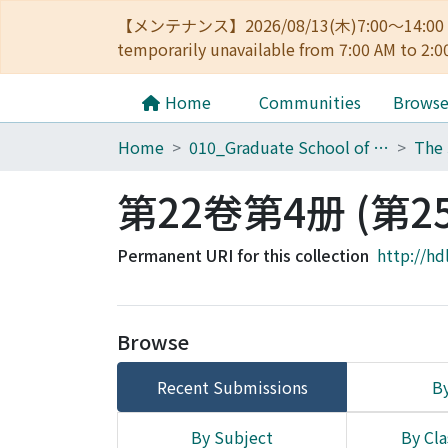
【メンテナンス】2026/08/13(木)7:00～14
temporarily unavailable from 7:00 AM to 2:0
Home
Communities
Brows
Home
010_Graduate School of Letters
第22卷第4册 (第2
Permanent URI for this collection
http://hd
Browse
Recent Submissions
By
By Subject
By Cla