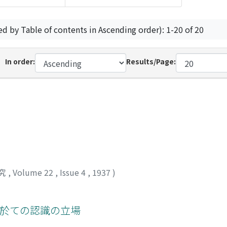
ed by Table of contents in Ascending order): 1-20 of 20
In order:
Results/Page:
究
,
Volume 22
,
Issue 4
,
1937
)
界に於ての認識の立場