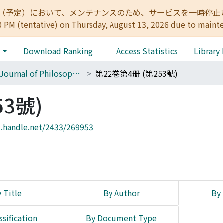
:00（予定）において、メンテナンスのため、サービスを一時停止いたします。 
0 PM (tentative) on Thursday, August 13, 2026 due to maint
e
Download Ranking
Access Statistics
Library
The Journal of Philosophical Studies
第22卷第4册 (第253號)
53號)
l.handle.net/2433/269953
 Title
By Author
By 
ssification
By Document Type