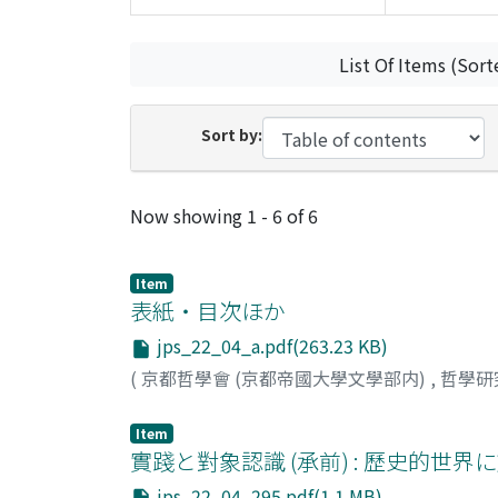
List Of Items (Sort
Sort by:
Recent Submissions
Now showing
1 - 6 of 6
Item
表紙・目次ほか
jps_22_04_a.pdf(263.23 KB)
(
京都哲學會 (京都帝國大學文學部内)
,
哲學研
Item
實踐と對象認識 (承前) : 歷史的世
jps_22_04_295.pdf(1.1 MB)