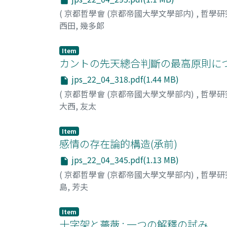
(
京都哲學會 (京都帝國大學文學部内)
,
哲學研
西田, 幾多郞
Item
カントの先天總合判斷の最高原則に
jps_22_04_318.pdf(1.44 MB)
(
京都哲學會 (京都帝國大學文學部内)
,
哲學研
大西, 友太
Item
感情の存在論的構造(承前)
jps_22_04_345.pdf(1.13 MB)
(
京都哲學會 (京都帝國大學文學部内)
,
哲學研
島, 芳夫
Item
十字架と薔薇 : 一つの解釋の試み