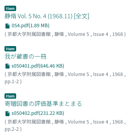
Item
静脩 Vol. 5 No. 4 (1968.11) [全文]
054.pdf(1.89 MB)
(
京都大学附属図書館
,
静脩
,
Volume 5
,
Issue 4
,
1968
)
Item
我が蔵書の一冊
s050401.pdf(646.46 KB)
(
京都大学附属図書館
,
静脩
,
Volume 5
,
Issue 4
,
1968
,
pp.1-2
)
会田, 雄次
;
Aida, Yuji
;
アイダ, ユウジ
Item
寄贈図書の評価基準まとまる
s050402.pdf(231.22 KB)
(
京都大学附属図書館
,
静脩
,
Volume 5
,
Issue 4
,
1968
,
pp.2-2
)