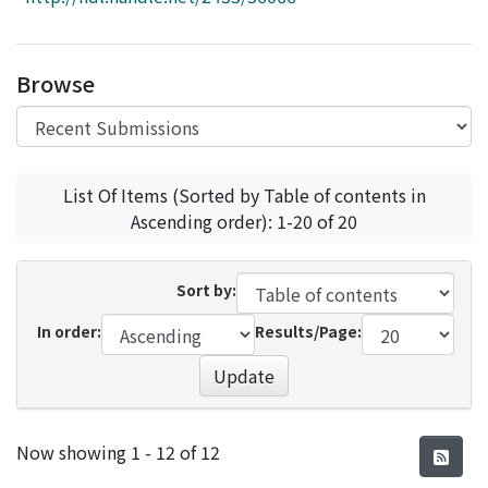
Access Statistics
Library Network
Browse
List Of Items (Sorted by Table of contents in
Ascending order): 1-20 of 20
Sort by:
In order:
Results/Page:
Update
Recent Submissions
Now showing
1 - 12 of 12