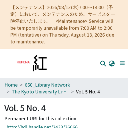
【メンテナンス】2026/08/13(木)7:00～14:00（予
定）において、メンテナンスのため、サービスを一
時停止いたします。 <Maintenance> Service will
be temporarily unavailable from 7:00 AM to 2:00
PM (tentative) on Thursday, August 13, 2026 due
to maintenance.
Home
660_Library Network
Home
The Kyoto University Library Network Bulletin : Sei-shu
Vol. 5 No. 4
Communities
Vol. 5 No. 4
Browse
Permanent URI for this collection
Download Ranking
http://hdl.handle.net/2433/36066