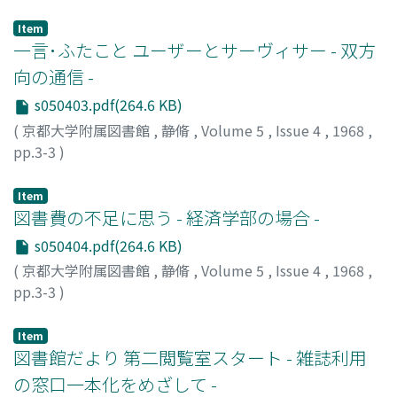
Item
一言･ふたこと ユーザーとサーヴィサー - 双方
向の通信 -
s050403.pdf(264.6 KB)
(
京都大学附属図書館
,
静脩
,
Volume 5
,
Issue 4
,
1968
,
pp.3-3
)
鷹尾, 和昭
;
Takao, Kazuaki
;
タカオ, カズアキ
Item
図書費の不足に思う - 経済学部の場合 -
s050404.pdf(264.6 KB)
(
京都大学附属図書館
,
静脩
,
Volume 5
,
Issue 4
,
1968
,
pp.3-3
)
中野, 一新
;
Nakano, Isshin
;
ナカノ, イッシン
Item
図書館だより 第二閲覧室スタート - 雑誌利用
の窓口一本化をめざして -