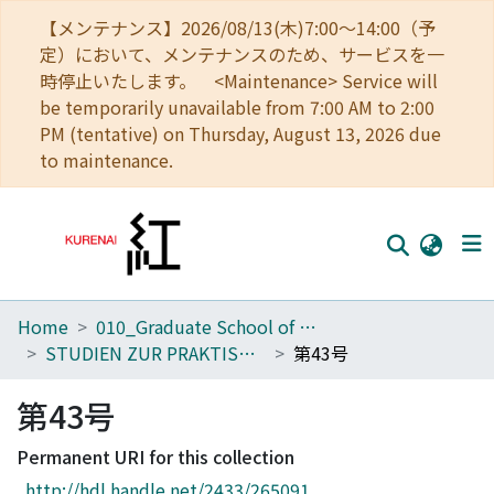
【メンテナンス】2026/08/13(木)7:00～14:00（予
定）において、メンテナンスのため、サービスを一
時停止いたします。 <Maintenance> Service will
be temporarily unavailable from 7:00 AM to 2:00
PM (tentative) on Thursday, August 13, 2026 due
to maintenance.
Home
010_Graduate School of Letters
Home
STUDIEN ZUR PRAKTISCHEN PHILOSOPHIE
第43号
Communities
第43号
Browse
Permanent URI for this collection
Download Ranking
http://hdl.handle.net/2433/265091