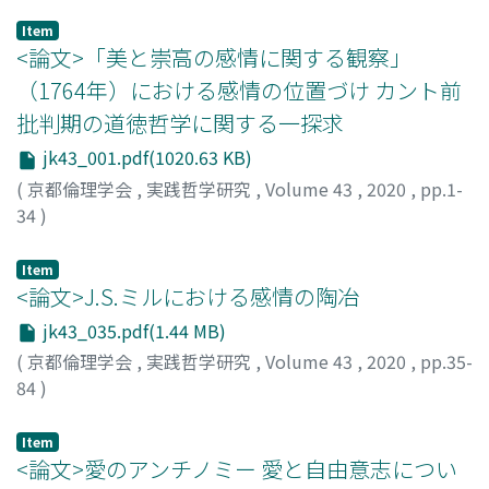
Item
<論文>「美と崇高の感情に関する観察」
（1764年）における感情の位置づけ カント前
批判期の道徳哲学に関する一探求
jk43_001.pdf(1020.63 KB)
(
京都倫理学会
,
実践哲学研究
,
Volume 43
,
2020
,
pp.1-
34
)
髙木, 裕貴
;
TAKAKI, Yuki
;
タカキ, ユウキ
Item
<論文>J.S.ミルにおける感情の陶冶
jk43_035.pdf(1.44 MB)
(
京都倫理学会
,
実践哲学研究
,
Volume 43
,
2020
,
pp.35-
84
)
林, 和雄
;
HAYASHI, Kazuo
;
ハヤシ, カズオ
Item
<論文>愛のアンチノミー 愛と自由意志につい