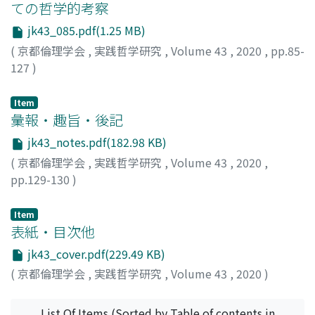
ての哲学的考察
jk43_085.pdf(1.25 MB)
(
京都倫理学会
,
実践哲学研究
,
Volume 43
,
2020
,
pp.85-
127
)
井保, 和也
;
IHO, Kazuya
;
イホ, カズヤ
Item
彙報・趣旨・後記
jk43_notes.pdf(182.98 KB)
(
京都倫理学会
,
実践哲学研究
,
Volume 43
,
2020
,
pp.129-130
)
Item
表紙・目次他
jk43_cover.pdf(229.49 KB)
(
京都倫理学会
,
実践哲学研究
,
Volume 43
,
2020
)
List Of Items (Sorted by Table of contents in