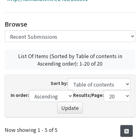
Access Statistics
Library Network
Browse
List Of Items (Sorted by Table of contents in
Ascending order): 1-20 of 20
Sort by:
In order:
Results/Page:
Update
Recent Submissions
Now showing
1 - 5 of 5