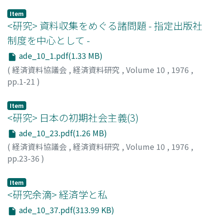
Item
<研究> 資料収集をめぐる諸問題 - 指定出版社
制度を中心として -
ade_10_1.pdf(1.33 MB)
(
経済資料協議会
,
経済資料研究
,
Volume 10
,
1976
,
pp.1-21
)
高多, 亨
;
Takata, Toru
;
タカタ, トオル
Item
<研究> 日本の初期社会主義(3)
ade_10_23.pdf(1.26 MB)
(
経済資料協議会
,
経済資料研究
,
Volume 10
,
1976
,
pp.23-36
)
佐々木, 敏二
;
Sasaki, Toshiji
;
ササキ, トシジ
Item
<研究余滴> 経済学と私
ade_10_37.pdf(313.99 KB)