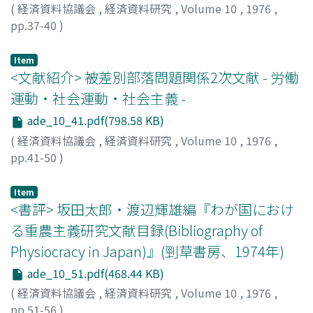
(
経済資料協議会
,
経済資料研究
,
Volume 10
,
1976
,
pp.37-40
)
末川, 博
;
Suekawa, Hiroshi
;
スエカワ, ヒロシ
Item
<文献紹介> 被差別部落問題関係2次文献 - 労働
運動・社会運動・社会主義 -
ade_10_41.pdf(798.58 KB)
(
経済資料協議会
,
経済資料研究
,
Volume 10
,
1976
,
pp.41-50
)
小林, 茂
;
Kobayashi, Shigeru
;
コバヤシ, シゲル
Item
<書評> 坂田太郎・渡辺輝雄編『わが国におけ
る重農主義研究文献目録(Bibliography of
Physiocracy in Japan)』(剄草書房、1974年)
ade_10_51.pdf(468.44 KB)
(
経済資料協議会
,
経済資料研究
,
Volume 10
,
1976
,
pp.51-56
)