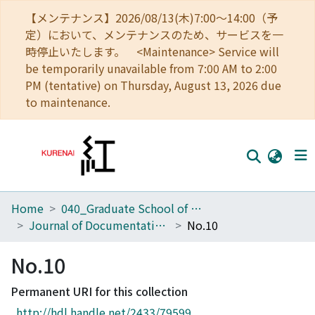
【メンテナンス】2026/08/13(木)7:00～14:00（予
定）において、メンテナンスのため、サービスを一
時停止いたします。 <Maintenance> Service will
be temporarily unavailable from 7:00 AM to 2:00
PM (tentative) on Thursday, August 13, 2026 due
to maintenance.
Home
040_Graduate School of Economics
Home
Journal of Documentation in Economics
No.10
Communities
No.10
Browse
Permanent URI for this collection
Download Ranking
http://hdl.handle.net/2433/79599