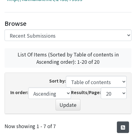
Access Statistics
Library Network
Browse
List Of Items (Sorted by Table of contents in
Ascending order): 1-20 of 20
Sort by:
In order:
Results/Page:
Update
Recent Submissions
Now showing
1 - 7 of 7