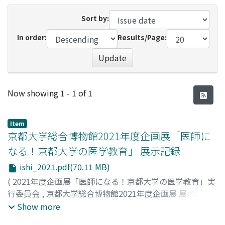
Sort by:
In order:
Results/Page:
Update
Recent Submissions
Now showing
1 - 1 of 1
Item
京都大学総合博物館2021年度企画展「医師に
なる！京都大学の医学教育」 展示記録
ishi_2021.pdf(70.11 MB)
(
2021年度企画展「医師になる！京都大学の医学教育」実
行委員会
,
京都大学総合博物館2021年度企画展 展示記録
『医師になる！ --京都大学の医学教育-- 』 デジタル版
,
Show more
2025
,
pp.1-57
)