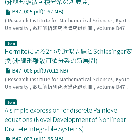
(非線形離散可積分系の新展開)
B47_005.pdf(1.67 MB)
(
Research Institute for Mathematical Sciences, Kyoto
University
,
数理解析研究所講究録別冊
,
Volume B47
,
2014
,
pp.55-76
)
NOBE, Atsushi
;
ノベ, アツシ
;
ノベ, アツシ
Item
Hermiteによる2つの近似問題とSchlesinger変
換 (非線形離散可積分系の新展開)
B47_006.pdf(970.12 KB)
(
Research Institute for Mathematical Sciences, Kyoto
University
,
数理解析研究所講究録別冊
,
Volume B47
,
2014
,
pp.77-86
)
眞野, 智行
;
津田, 照久
;
MANO, Toshiyuki
;
TSUDA,
Item
Teruhisa
A simple expression for discrete Painleve
;
マノ, トシユキ
;
ツダ, テルヒサ
equations (Novel Development of Nonlinear
Discrete Integrable Systems)
B47_007.pdf(1.36 MB)