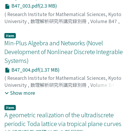
B47_003.pdf(2.3 MB)
(
Research Institute for Mathematical Sciences, Kyoto
University
,
数理解析研究所講究録別冊
,
Volume B47
,
2014
,
pp.33-40
)
松家, 敬介
;
MATSUYA, Keisuke
;
マツヤ, ケイスケ
Item
Min-Plus Algebra and Networks (Novel
Development of Nonlinear Discrete Integrable
Systems)
B47_004.pdf(1.37 MB)
(
Research Institute for Mathematical Sciences, Kyoto
University
,
数理解析研究所講究録別冊
,
Volume B47
,
2014
,
pp.41-54
)
Show more
WATANABE, Sennosuke
;
WATANABE, Yoshihide
;
ワタナ
ベ, センノスケ
;
ワタナベ, ヨシヒデ
;
ワタナベ, センノスケ
;
Item
ワタナベ, ヨシヒデ
A geometric realization of the ultradiscrete
periodic Toda lattice via tropical plane curves