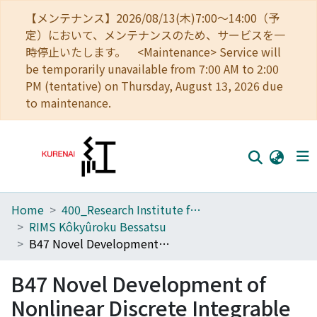
【メンテナンス】2026/08/13(木)7:00～14:00（予
定）において、メンテナンスのため、サービスを一
時停止いたします。 <Maintenance> Service will
be temporarily unavailable from 7:00 AM to 2:00
PM (tentative) on Thursday, August 13, 2026 due
to maintenance.
Home
400_Research Institute for Mathematical Sciences
Home
RIMS Kôkyûroku Bessatsu
Communities
B47 Novel Development of Nonlinear Discrete Integrable Systems
Browse
B47 Novel Development of
Download Ranking
Nonlinear Discrete Integrable