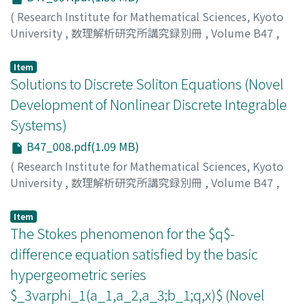
(
Research Institute for Mathematical Sciences, Kyoto
University
,
数理解析研究所講究録別冊
,
Volume B47
,
2014
,
pp.87-95
)
YAMADA, YASUHIKO
;
ヤマダ, ヤスヒコ
;
ヤマダ, ヤスヒコ
Item
Solutions to Discrete Soliton Equations (Novel
Development of Nonlinear Discrete Integrable
Systems)
B47_008.pdf(1.09 MB)
(
Research Institute for Mathematical Sciences, Kyoto
University
,
数理解析研究所講究録別冊
,
Volume B47
,
2014
,
pp.97-115
)
Hirota, Ryogo
;
ヒロタ, リョウゴ
;
ヒロタ, リョウゴ
Item
The Stokes phenomenon for the $q$-
difference equation satisfied by the basic
hypergeometric series
$_3varphi_1(a_1,a_2,a_3;b_1;q,x)$ (Novel