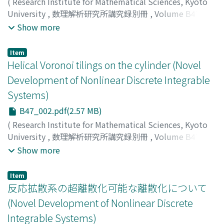
(
Research Institute for Mathematical Sciences, Kyoto
University
,
数理解析研究所講究録別冊
,
Volume B47
,
2014
,
pp.1-21
)
Show more
井ノ口, 順一
;
梶原, 健司
;
松浦, 望
;
太田, 泰広
;
Inoguchi,
Jun-ichi
;
Kajiwara, Kenji
;
Matsuura, Nozomu
;
Ohta,
Item
Yasuhiro
;
イノグチ, ジュンイチ
;
カジワラ, ケンジ
;
マツウ
Helical Voronoi tilings on the cylinder (Novel
ラ, ノゾム
;
オオタ, ヤスヒロ
Development of Nonlinear Discrete Integrable
Systems)
B47_002.pdf(2.57 MB)
(
Research Institute for Mathematical Sciences, Kyoto
University
,
数理解析研究所講究録別冊
,
Volume B47
,
2014
,
pp.23-32
)
Show more
SUSHIDA, Takamichi
;
HIZUME, Akio
;
YAMAGISHI,
Yoshikazu
;
スシダ, タカミチ
;
ヒズメ, アキオ
;
ヤマギシ, ヨ
Item
シカズ
;
スシダ, タカミチ
;
ヒズメ, アキオ
;
ヤマギシ, ヨシ
反応拡散系の超離散化可能な離散化について
カズ
(Novel Development of Nonlinear Discrete
Integrable Systems)