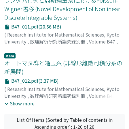
ランダム行列と周期箱玉系に於けるPoisson-
Wigner遷移 (Novel Development of Nonlinear
Discrete Integrable Systems)
B47_011.pdf(20.56 MB)
(
Research Institute for Mathematical Sciences, Kyoto
University
,
数理解析研究所講究録別冊
,
Volume B47
,
2014
,
pp.141-162
)
KANEKO, Yuji
;
カネコ, ユウジ
;
カネコ, ユウジ
Item
オートマタ群と箱玉系 (非線形離散可積分系の
新展開)
B47_012.pdf(3.37 MB)
(
Research Institute for Mathematical Sciences, Kyoto
University
,
数理解析研究所講究録別冊
,
Volume B47
,
2014
,
pp.163-170
)
Show more
TSUJIMOTO, Satoshi
;
KATO, Tsuyoshi
;
ZUK, Andrzej
;
ツ
ジモト, サトシ
;
カトウ, ツヨシ
;
ツジモト, サトシ
;
カトウ,
List Of Items (Sorted by Table of contents in
ツヨシ
Ascending order): 1-20 of 20