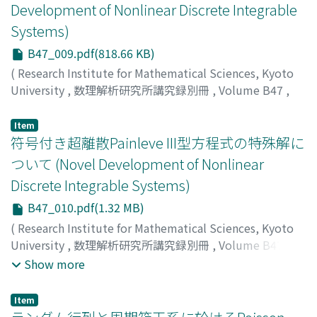
Development of Nonlinear Discrete Integrable
Systems)
B47_009.pdf(818.66 KB)
(
Research Institute for Mathematical Sciences, Kyoto
University
,
数理解析研究所講究録別冊
,
Volume B47
,
2014
,
pp.117-126
)
MORITA, Takeshi
;
モリタ, タケシ
;
モリタ, タケシ
Item
符号付き超離散Painleve III型方程式の特殊解に
ついて (Novel Development of Nonlinear
Discrete Integrable Systems)
B47_010.pdf(1.32 MB)
(
Research Institute for Mathematical Sciences, Kyoto
University
,
数理解析研究所講究録別冊
,
Volume B47
,
2014
,
pp.127-139
)
Show more
礒島, 伸
;
薩摩, 順吉
;
田渕, 章子
;
Isojima, Shin
;
Satsuma,
Junkichi
;
Tabuchi, Shoko
;
イソジマ, シン
;
サツマ, ジュン
Item
キチ
;
タブチ, ショウコ