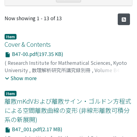
Recent Submissions
Now showing
1 - 13 of 13
Item
Cover & Contents
B47-00.pdf(197.35 KB)
(
Research Institute for Mathematical Sciences, Kyoto
University
,
数理解析研究所講究録別冊
,
Volume B47
,
2014
)
Show more
Item
離散mKdVおよび離散サイン・ゴルドン方程式
による空間離散曲線の変形 (非線形離散可積分
系の新展開)
B47_001.pdf(2.17 MB)