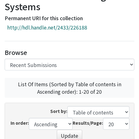
Systems
Access Statistics
Library Network
Permanent URI for this collection
http://hdl.handle.net/2433/226188
Browse
List Of Items (Sorted by Table of contents in
Ascending order): 1-20 of 20
Sort by:
In order:
Results/Page:
Update