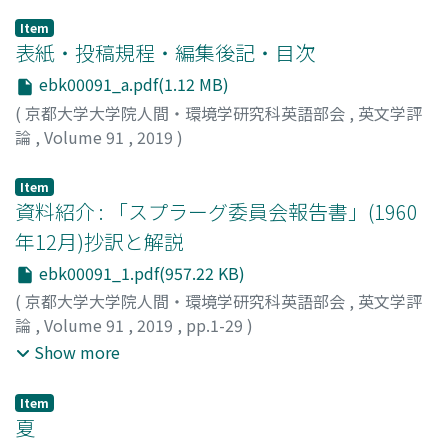
Item
表紙・投稿規程・編集後記・目次
ebk00091_a.pdf(1.12 MB)
(
京都大学大学院人間・環境学研究科英語部会
,
英文学評
論
,
Volume 91
,
2019
)
Item
資料紹介 : 「スプラーグ委員会報告書」(1960
年12月)抄訳と解説
ebk00091_1.pdf(957.22 KB)
(
京都大学大学院人間・環境学研究科英語部会
,
英文学評
論
,
Volume 91
,
2019
,
pp.1-29
)
土屋, 由香
;
奥田, 俊介
;
進藤, 翔大郎
;
TSUCHIYA, Yuka
;
Show more
OKUDA, Shunsuke
;
SHINDO, Shotaro
;
ツチヤ, ユカ
;
オク
ダ, シュンスケ
;
シンドウ, ショウタロウ
Item
夏