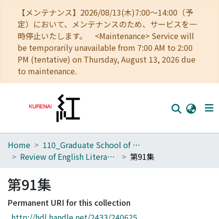
【メンテナンス】2026/08/13(木)7:00～14:00（予
定）において、メンテナンスのため、サービスを一
時停止いたします。 <Maintenance> Service will
be temporarily unavailable from 7:00 AM to 2:00
PM (tentative) on Thursday, August 13, 2026 due
to maintenance.
Home
110_Graduate School of Human and Environmental Studies
Home
Review of English Literature
第91集
Communities
第91集
Browse
Permanent URI for this collection
Download Ranking
http://hdl.handle.net/2433/240625