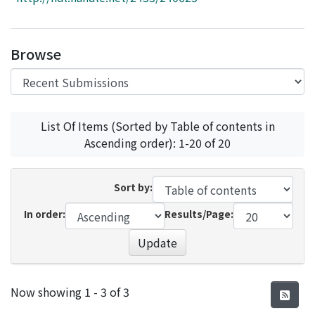
Access Statistics
Library Network
Browse
List Of Items (Sorted by Table of contents in
Ascending order): 1-20 of 20
Sort by:
In order:
Results/Page:
Update
Recent Submissions
Now showing
1 - 3 of 3