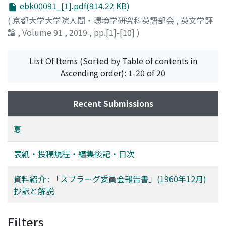
ebk00091_[1].pdf(914.22 KB)
(
京都大学大学院人間・環境学研究科英語部会
,
英文学評
論
,
Volume 91
,
2019
,
pp.[1]-[10]
)
水野, 尚之
;
ウォートン, イーディス
;
MIZUNO, Naoyuki
;
Wharton, Edith
;
ミズノ, ナオユキ
;
ウォートン, イーディス
List Of Items (Sorted by Table of contents in
Ascending order): 1-20 of 20
Recent Submissions
夏
表紙・投稿規程・編集後記・目次
資料紹介 : 「スプラーグ委員会報告書」(1960年12月)
抄訳と解説
Filters