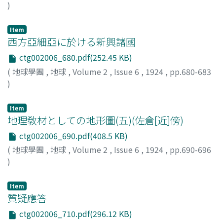
)
木下, 龜城
;
Kinoshita, K.
Item
西方亞細亞に於ける新興諸國
ctg002006_680.pdf(252.45 KB)
(
地球學團
,
地球
,
Volume 2
,
Issue 6
,
1924
,
pp.680-683
)
Item
地理敎材としての地形圖(五)(佐倉[近]傍)
ctg002006_690.pdf(408.5 KB)
(
地球學團
,
地球
,
Volume 2
,
Issue 6
,
1924
,
pp.690-696
)
槇山
;
Makiyama
;
マキヤマ
Item
質疑應答
ctg002006_710.pdf(296.12 KB)