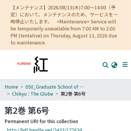
【メンテナンス】2026/08/13(木)7:00～14:00（予
定）において、メンテナンスのため、サービスを一
時停止いたします。 <Maintenance> Service will
be temporarily unavailable from 7:00 AM to 2:00
PM (tentative) on Thursday, August 13, 2026 due
to maintenance.
Home
050_Graduate School of Science
Home
Chikyu : The Globe
第2巻 第6号
Communities
第2巻 第6号
Browse
Permanent URI for this collection
Download Ranking
http://hdl.handle.net/2433/177639