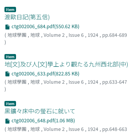
Item
渡歐日記(第五信)
ctg002006_684.pdf(550.62 KB)
(
地球學團
,
地球
,
Volume 2
,
Issue 6
,
1924
,
pp.684-689
)
寺田, 貞次
;
Terada, T.
Item
地[文]及び人[文]學上より觀たる九州西北部(中)
ctg002006_633.pdf(822.85 KB)
(
地球學團
,
地球
,
Volume 2
,
Issue 6
,
1924
,
pp.633-647
)
小川, [琢]治
;
Ogawa, T.
Item
黑鑛々床中の螢石に就いて
ctg002006_648.pdf(1.06 MB)
(
地球學團
,
地球
,
Volume 2
,
Issue 6
,
1924
,
pp.648-663