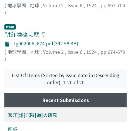
(
地球學團
,
地球
,
Volume 2
,
Issue 6
,
1924
,
pp.697-704
)
松山, 基範
;
Matsuyama, M.
Item
朝鮮陸橋に就て
ctg002006_674.pdf(392.58 KB)
(
地球學團
,
地球
,
Volume 2
,
Issue 6
,
1924
,
pp.674-679
)
トラウツ
;
春本, 篤夫
;
Harumoto, Atsuo
;
ハルモト, アツオ
List Of Items (Sorted by Issue date in Descending
order): 1-20 of 20
Recent Submissions
富江[熔]岩隧[道]の硏究
圖版