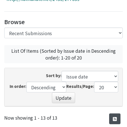
Access Statistics
Library Network
Browse
List Of Items (Sorted by Issue date in Descending
order): 1-20 of 20
Sort by:
In order:
Results/Page:
Update
Recent Submissions
Now showing
1 - 13 of 13