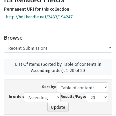
Access Statistics
Permanent URI for this collection
Library Network
http://hdl.handle.net/2433/194247
Browse
List Of Items (Sorted by Table of contents in
Ascending order): 1-20 of 20
Sort by:
In order:
Results/Page:
Update