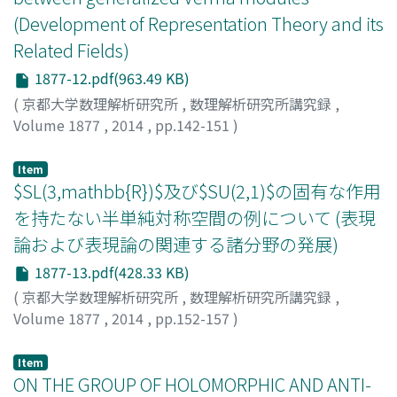
(Development of Representation Theory and its
Related Fields)
1877-12.pdf(963.49 KB)
(
京都大学数理解析研究所
,
数理解析研究所講究録
,
Volume 1877
,
2014
,
pp.142-151
)
Kubo, Toshihisa
;
久保, 利久
;
クボ, トシヒサ
Item
$SL(3,mathbb{R})$及び$SU(2,1)$の固有な作用
を持たない半単純対称空間の例について (表現
論および表現論の関連する諸分野の発展)
1877-13.pdf(428.33 KB)
(
京都大学数理解析研究所
,
数理解析研究所講究録
,
Volume 1877
,
2014
,
pp.152-157
)
奥田, 隆幸
;
Okuda, Takayuki
;
オクダ, タカユキ
Item
ON THE GROUP OF HOLOMORPHIC AND ANTI-