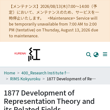
【メンテナンス】2026/08/13(木)7:00～14:00（予
定）において、メンテナンスのため、サービスを一
時停止いたします。 <Maintenance> Service will
be temporarily unavailable from 7:00 AM to 2:00
PM (tentative) on Thursday, August 13, 2026 due
to maintenance.
Home
400_Research Institute for Mathematical Sciences
Home
RIMS Kokyuroku
1877 Development of Representation Theory and its Related Fields
Communities
1877 Development of
Browse
Representation Theory and
Download Ranking
its Related Fields