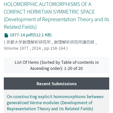
HOLOMORPHIC AUTOMORPHISMS OF A
COMPACT HERMITIAN SYMMETRIC SPACE
(Development of Representation Theory and its
Related Fields)
1877-14.pdf(512.1 KB)
(
京都大学数理解析研究所
,
数理解析研究所講究録
,
Volume 1877
,
2014
,
pp.158-164
)
KANEYUKI, SOJI
;
金行, 壮二
;
カネユキ, ソウジ
List Of Items (Sorted by Table of contents in
Ascending order): 1-20 of 20
Recent Submissions
On constructing explicit homomorphisms between
generalized Verma modules (Development of
Representation Theory and its Related Fields)