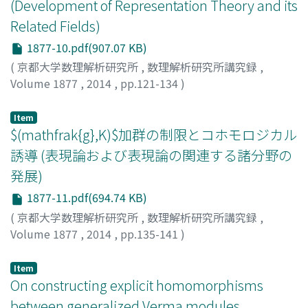
(Development of Representation Theory and its
Related Fields)
1877-10.pdf(907.07 KB)
(
京都大学数理解析研究所
,
数理解析研究所講究録
,
Volume 1877
,
2014
,
pp.121-134
)
佐々野, 詠淑
;
Sasano, Nagatoshi
;
ササノ, ナガトシ
Item
$(mathfrak{g},K)$加群の制限とコホモロジカル
誘導 (表現論および表現論の関連する諸分野の
発展)
1877-11.pdf(694.74 KB)
(
京都大学数理解析研究所
,
数理解析研究所講究録
,
Volume 1877
,
2014
,
pp.135-141
)
大島, 芳樹
;
Oshima, Yoshiki
;
オオシマ, ヨシキ
Item
On constructing explicit homomorphisms
between generalized Verma modules