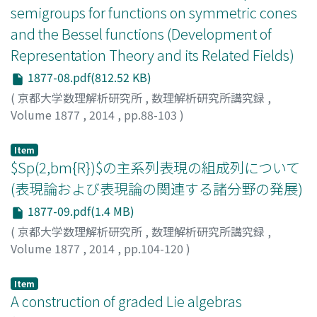
semigroups for functions on symmetric cones
and the Bessel functions (Development of
Representation Theory and its Related Fields)
1877-08.pdf(812.52 KB)
(
京都大学数理解析研究所
,
数理解析研究所講究録
,
Volume 1877
,
2014
,
pp.88-103
)
Nakahama, Ryosuke
;
中濱, 良祐
;
ナカハマ, リョウスケ
Item
$Sp(2,bm{R})$の主系列表現の組成列について
(表現論および表現論の関連する諸分野の発展)
1877-09.pdf(1.4 MB)
(
京都大学数理解析研究所
,
数理解析研究所講究録
,
Volume 1877
,
2014
,
pp.104-120
)
谷口, 健二
;
Taniguchi, Kenji
;
タニグチ, ケンジ
Item
A construction of graded Lie algebras