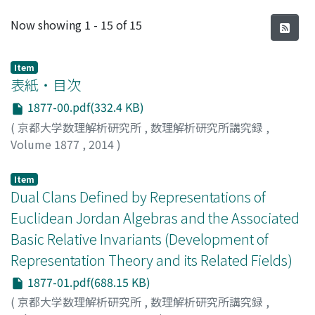
Recent Submissions
Now showing
1 - 15 of 15
Item
表紙・目次
1877-00.pdf(332.4 KB)
(
京都大学数理解析研究所
,
数理解析研究所講究録
,
Volume 1877
,
2014
)
Item
Dual Clans Defined by Representations of
Euclidean Jordan Algebras and the Associated
Basic Relative Invariants (Development of
Representation Theory and its Related Fields)
1877-01.pdf(688.15 KB)
(
京都大学数理解析研究所
,
数理解析研究所講究録
,