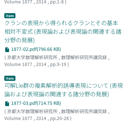
Volume 1877
,
2014
,
pp.1-8
)
野村, 隆昭
;
NOMURA, Takaaki
;
ノムラ, タカアキ
Item
クランの表現から得られるクランとその基本
相対不変式 (表現論および表現論の関連する諸
分野の発展)
1877-02.pdf(796.66 KB)
(
京都大学数理解析研究所
,
数理解析研究所講究録
,
Volume 1877
,
2014
,
pp.9-19
)
中島, 秀斗
;
NAKASHIMA, Hideto
;
ナカシマ, ヒデト
Item
可解Lie群の複素解析的誘導表現について (表現
論および表現論の関連する諸分野の発展)
1877-03.pdf(714.75 KB)
(
京都大学数理解析研究所
,
数理解析研究所講究録
,
Volume 1877
,
2014
,
pp.20-28
)
井上, 順子
;
INOUE, Junko
;
イノウエ, ジュンコ