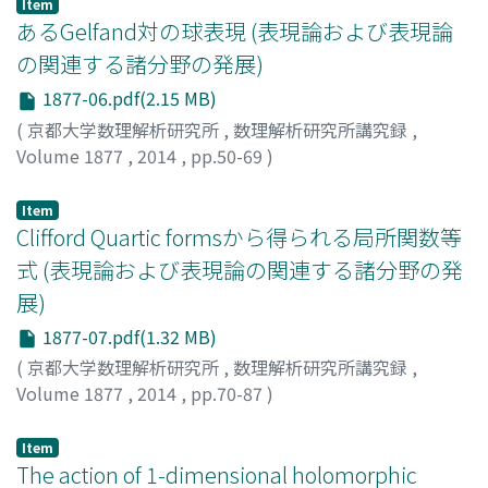
Item
あるGelfand対の球表現 (表現論および表現論
の関連する諸分野の発展)
1877-06.pdf(2.15 MB)
(
京都大学数理解析研究所
,
数理解析研究所講究録
,
Volume 1877
,
2014
,
pp.50-69
)
菊地, 克彦
;
Kikuchi, Katsuhiko
;
50283586
;
キクチ, カツヒ
コ
Item
Clifford Quartic formsから得られる局所関数等
式 (表現論および表現論の関連する諸分野の発
展)
1877-07.pdf(1.32 MB)
(
京都大学数理解析研究所
,
数理解析研究所講究録
,
Volume 1877
,
2014
,
pp.70-87
)
小木曽, 岳義
;
Kogiso, Takeyoshi
;
コギソ, タケヨシ
Item
The action of 1-dimensional holomorphic