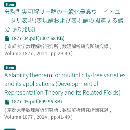
Item
分裂型実可解リー群の一般化最高ウェイトユ
ニタリ表現 (表現論および表現論の関連する諸
分野の発展)
1877-04.pdf(1007.68 KB)
(
京都大学数理解析研究所
,
数理解析研究所講究録
,
Volume 1877
,
2014
,
pp.29-40
)
伊師, 英之
;
ISHI, Hideyuki
;
イシ, ヒデユキ
Item
A stability theorem for multiplicity-free varieties
and its applications (Development of
Representation Theory and its Related Fields)
1877-05.pdf(699.96 KB)
(
京都大学数理解析研究所
,
数理解析研究所講究録
,
Volume 1877
,
2014
,
pp.41-49
)
北川, 宜稔
;
KITAGAWA, Masatoshi
;
キタガワ, マサトシ