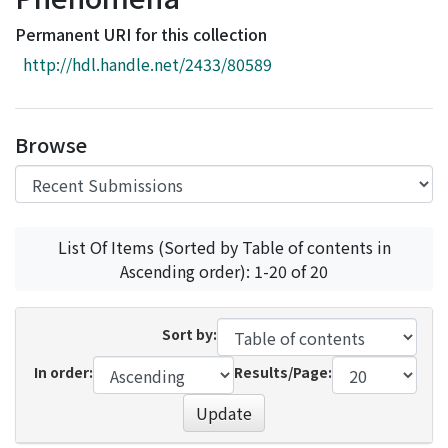
Access Statistics
Permanent URI for this collection
Library Network
http://hdl.handle.net/2433/80589
Browse
List Of Items (Sorted by Table of contents in
Ascending order): 1-20 of 20
Sort by:
In order:
Results/Page:
Update