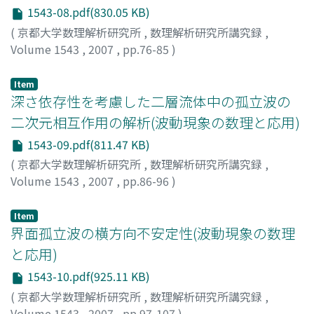
1543-08.pdf(830.05 KB)
(
京都大学数理解析研究所
,
数理解析研究所講究録
,
Volume 1543
,
2007
,
pp.76-85
)
Kakinuma, Taro
;
柿沼, 太郎
;
カキヌマ, タロウ
Item
深さ依存性を考慮した二層流体中の孤立波の
二次元相互作用の解析(波動現象の数理と応用)
1543-09.pdf(811.47 KB)
(
京都大学数理解析研究所
,
数理解析研究所講究録
,
Volume 1543
,
2007
,
pp.86-96
)
辻, 英一
;
及川, 正行
;
TSUJI, Hidekazu
;
OIKAWA,
Masayuki
;
ツジ, ヒデカズ
;
オイカワ, マサユキ
Item
界面孤立波の横方向不安定性(波動現象の数理
と応用)
1543-10.pdf(925.11 KB)
(
京都大学数理解析研究所
,
数理解析研究所講究録
,
Volume 1543
,
2007
,
pp.97-107
)