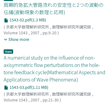
周期的急拡大管路流れの安定性と2つの波動の
伝播(波動現象の数理と応用)
1543-02.pdf(1.3 MB)
(
京都大学数理解析研究所
,
数理解析研究所講究録
,
Volume 1543
,
2007
,
pp.9-20
)
高岡, 正憲
;
水島, 二郎
;
佐野, 太郎
;
Takaoka, Masanori
;
Show more
Mizushima, Jiro
;
Sano, Taro
;
タカオカ, マサノリ
;
ミズシ
マ, ジロウ
;
サノ, タロウ
Item
A numerical study on the influence of non-
axisymmetric flow perturbations on the hole-
tone feedback cycle(Mathematical Aspects and
Applications of Wave Phenomena)
1543-03.pdf(1.11 MB)
(
京都大学数理解析研究所
,
数理解析研究所講究録
,
Volume 1543
,
2007
,
pp.21-30
)
LANGTHJEM, MIKAEL A.
;
NAKANO, MASAMI