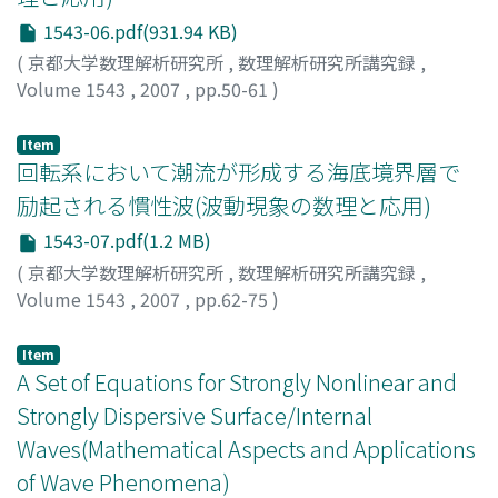
1543-06.pdf(931.94 KB)
(
京都大学数理解析研究所
,
数理解析研究所講究録
,
Volume 1543
,
2007
,
pp.50-61
)
末吉, 雅和
;
岩山, 隆寛
;
Sueyoshi, Masakazu
;
Iwayama,
Takahiro
;
スエヨシ, マサカズ
;
イワヤマ, タカヒロ
Item
回転系において潮流が形成する海底境界層で
励起される慣性波(波動現象の数理と応用)
1543-07.pdf(1.2 MB)
(
京都大学数理解析研究所
,
数理解析研究所講究録
,
Volume 1543
,
2007
,
pp.62-75
)
坂本, 圭
;
秋友, 和典
;
Sakamoto, Kei
;
Akitomo, Kazunori
;
サカモト, ケイ
;
アキトモ, カズノリ
Item
A Set of Equations for Strongly Nonlinear and
Strongly Dispersive Surface/Internal
Waves(Mathematical Aspects and Applications
of Wave Phenomena)