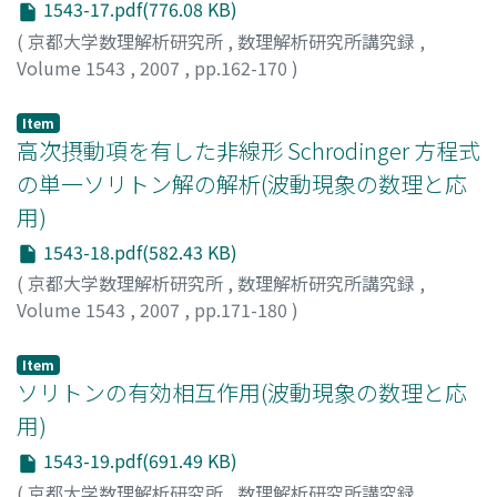
1543-17.pdf(776.08 KB)
(
京都大学数理解析研究所
,
数理解析研究所講究録
,
Volume 1543
,
2007
,
pp.162-170
)
矢野, 猛
;
Yano, Takeru
;
ヤノ, タケル
Item
高次摂動項を有した非線形 Schrodinger 方程式
の単一ソリトン解の解析(波動現象の数理と応
用)
1543-18.pdf(582.43 KB)
(
京都大学数理解析研究所
,
数理解析研究所講究録
,
Volume 1543
,
2007
,
pp.171-180
)
野原, 勉
;
有本, 彰雄
;
Nohara, Ben T.
;
Arimoto, Akio
;
ノハ
ラ, ベン
;
アリモト, アキオ
Item
ソリトンの有効相互作用(波動現象の数理と応
用)
1543-19.pdf(691.49 KB)
(
京都大学数理解析研究所
,
数理解析研究所講究録
,