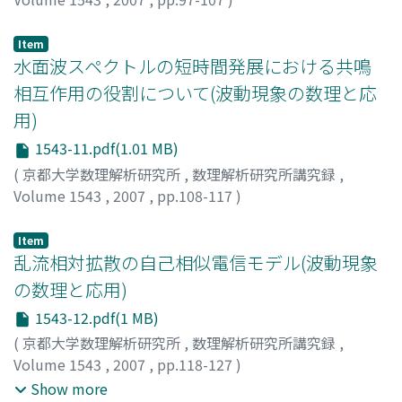
片岡, 武
;
Kataoka, Takeshi
;
カタオカ, タケシ
Item
水面波スペクトルの短時間発展における共鳴
相互作用の役割について(波動現象の数理と応
用)
1543-11.pdf(1.01 MB)
(
京都大学数理解析研究所
,
数理解析研究所講究録
,
Volume 1543
,
2007
,
pp.108-117
)
田中, 光宏
;
TANAKA, Mitsuhiro
;
タナカ, ミツヒロ
Item
乱流相対拡散の自己相似電信モデル(波動現象
の数理と応用)
1543-12.pdf(1 MB)
(
京都大学数理解析研究所
,
数理解析研究所講究録
,
Volume 1543
,
2007
,
pp.118-127
)
金谷, 健太郎
;
小笠原, 健
;
藤, 定義
;
Kanatani, Kentaro
;
Show more