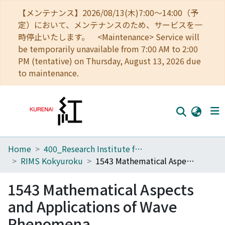
【メンテナンス】2026/08/13(木)7:00～14:00（予
定）において、メンテナンスのため、サービスを一
時停止いたします。 <Maintenance> Service will
be temporarily unavailable from 7:00 AM to 2:00
PM (tentative) on Thursday, August 13, 2026 due
to maintenance.
Home
400_Research Institute for Mathematical Sciences
Home
RIMS Kokyuroku
1543 Mathematical Aspects and Applications of Wave Phenomena
Communities
1543 Mathematical Aspects
Browse
and Applications of Wave
Download Ranking
Phenomena