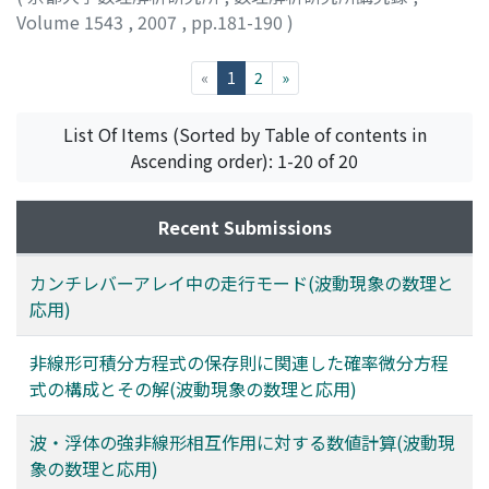
Volume 1543
,
2007
,
pp.181-190
)
角畠, 浩
;
紺野, 公明
;
Kakuhata, Hiroshi
;
Konno, Kimiaki
;
カクハタ, ヒロシ
;
コンノ, キミアキ
(current)
«
1
2
»
List Of Items (Sorted by Table of contents in
Ascending order): 1-20 of 20
Recent Submissions
カンチレバーアレイ中の走行モード(波動現象の数理と
応用)
非線形可積分方程式の保存則に関連した確率微分方程
式の構成とその解(波動現象の数理と応用)
波・浮体の強非線形相互作用に対する数値計算(波動現
象の数理と応用)