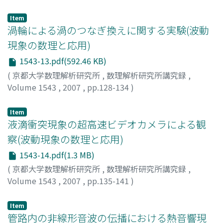
Ogasawara, Takeshi
;
Toh, Sadayoshi
;
カナタニ, ケンタロ
ウ
;
オガサワラ, タケシ
;
トウ, サダヨシ
Item
渦輪による渦のつなぎ換えに関する実験(波動
現象の数理と応用)
1543-13.pdf(592.46 KB)
(
京都大学数理解析研究所
,
数理解析研究所講究録
,
Volume 1543
,
2007
,
pp.128-134
)
松村, 直樹
;
渡辺, 慎介
;
Matsumura, Naoki
;
Watanabe,
Shinsuke
;
マツムラ, ナオキ
;
ワタナベ, シンスケ
Item
液滴衝突現象の超高速ビデオカメラによる観
察(波動現象の数理と応用)
1543-14.pdf(1.3 MB)
(
京都大学数理解析研究所
,
数理解析研究所講究録
,
Volume 1543
,
2007
,
pp.135-141
)
竹原, 幸生
;
江藤, 剛治
;
Thoroddsen, S.T.
;
Takehara,
Kohsei
;
Etoh, T. Goji
;
タケハラ, コウセイ
;
エトウ, ゴウジ
Item
管路内の非線形音波の伝播における熱音響現