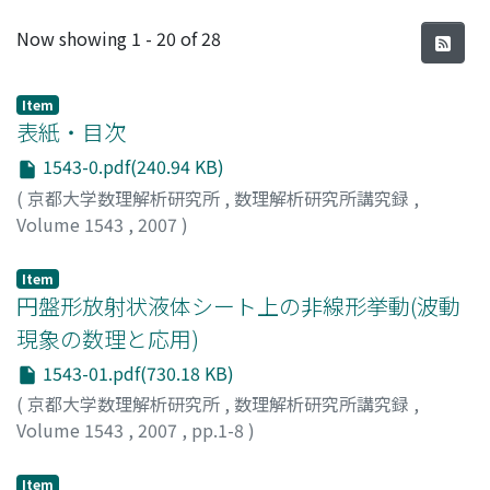
Recent Submissions
Now showing
1 - 20 of 28
Item
表紙・目次
1543-0.pdf(240.94 KB)
(
京都大学数理解析研究所
,
数理解析研究所講究録
,
Volume 1543
,
2007
)
Item
円盤形放射状液体シート上の非線形挙動(波動
現象の数理と応用)
1543-01.pdf(730.18 KB)
(
京都大学数理解析研究所
,
数理解析研究所講究録
,
Volume 1543
,
2007
,
pp.1-8
)
佐野, 雅之
;
船越, 満明
;
Sano, Masayuki
;
Funakoshi,
Mitsuaki
;
サノ, マサユキ
;
フナコシ, ミツアキ
Item