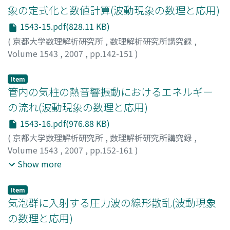
象の定式化と数値計算(波動現象の数理と応用)
1543-15.pdf(828.11 KB)
(
京都大学数理解析研究所
,
数理解析研究所講究録
,
Volume 1543
,
2007
,
pp.142-151
)
清水, 大
;
杉本, 信正
;
SHIMIZU, Dai
;
SUGIMOTO,
Nobumasa
;
シミズ, ダイ
;
スギモト, ノブマサ
Item
管内の気柱の熱音響振動におけるエネルギー
の流れ(波動現象の数理と応用)
1543-16.pdf(976.88 KB)
(
京都大学数理解析研究所
,
数理解析研究所講究録
,
Volume 1543
,
2007
,
pp.152-161
)
杉本, 信正
;
清水, 大
;
木村, 祐一朗
;
SUGIMOTO,
Show more
Nobumasa
;
SHIMIZU, Dai
;
KIMURA, Yuichiro
;
スギモト,
ノブマサ
;
シミズ, ダイ
;
キムラ, ユウイチロウ
Item
気泡群に入射する圧力波の線形散乱(波動現象
の数理と応用)