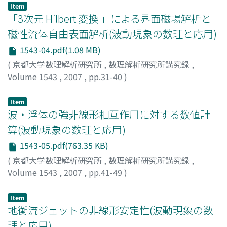
Item
「3次元 Hilbert 変換 」による界面磁場解析と
磁性流体自由表面解析(波動現象の数理と応用)
1543-04.pdf(1.08 MB)
(
京都大学数理解析研究所
,
数理解析研究所講究録
,
Volume 1543
,
2007
,
pp.31-40
)
水田, 洋
;
Mizuta, Yo
;
ミズタ, ヨウ
Item
波・浮体の強非線形相互作用に対する数値計
算(波動現象の数理と応用)
1543-05.pdf(763.35 KB)
(
京都大学数理解析研究所
,
数理解析研究所講究録
,
Volume 1543
,
2007
,
pp.41-49
)
胡, 長洪
;
Hu, Changhong
Item
地衡流ジェットの非線形安定性(波動現象の数
理と応用)