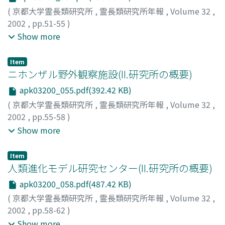
(
京都大学霊長類研究所
,
霊長類研究所年報
,
Volume 32
,
2002
,
pp.51-55
)
竹中, 修
;
平井, 啓久
;
中村, 伸
;
浅岡, 一雄
;
Takenaka,
Show more
Osamu
;
Hirai, Hirohisa
;
Nakamura, Shin
;
Asaoka, Kazuo
;
タケナカ, オサム
;
ヒライ, ヒロヒサ
;
ナカムラ, シン
;
アサオ
Item
カ, カズオ
ニホンザル野外観察施設(II.研究所の概要)
apk03200_055.pdf(392.42 KB)
(
京都大学霊長類研究所
,
霊長類研究所年報
,
Volume 32
,
2002
,
pp.55-58
)
渡邊, 邦夫
;
室山, 泰之
;
足澤, 貞成
;
Watanabe, Kunio
;
Show more
Muroyama, Yasuyuki
;
Ashizawa, Sadashige
;
ワタナベ, ク
ニオ
;
ムロヤマ, ヤスユキ
;
アシザワ, サダシゲ
Item
人類進化モデル研究センター(II.研究所の概要)
apk03200_058.pdf(487.42 KB)
(
京都大学霊長類研究所
,
霊長類研究所年報
,
Volume 32
,
2002
,
pp.58-62
)
松林, 清明
;
景山, 節
;
平井, 啓久
;
上野, 吉一
;
後藤, 俊二
;
鈴
Show more