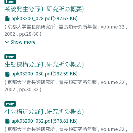
Item
系統発生分野(II.研究所の概要)
apk03200_028.pdf(292.63 KB)
(
京都大学霊長類研究所
,
霊長類研究所年報
,
Volume 32
,
2002
,
pp.28-30
)
茂原, 信生
;
相見, 満
;
高井, 正成
;
本郷, 一美
;
Shigehara,
Show more
Nobuo
;
Aimi, Mitsuru
;
Takai, Masanaru
;
Hongo, Hitomi
;
シゲハラ, ノブオ
;
アイミ, ミツル
;
タカイ, マサナル
;
ホンゴ
Item
ウ, ヒトミ
生態機構分野(II.研究所の概要)
apk03200_030.pdf(292.59 KB)
(
京都大学霊長類研究所
,
霊長類研究所年報
,
Volume 32
,
2002
,
pp.30-32
)
上原, 重男
;
Huffman, Michael A.
Item
社会構造分野(II.研究所の概要)
apk03200_032.pdf(578.81 KB)
(
京都大学霊長類研究所
,
霊長類研究所年報
,
Volume 32
,