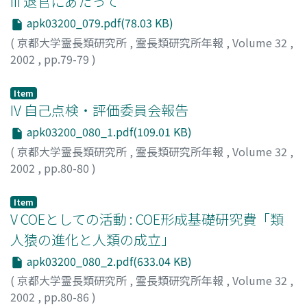
III 退官にあたって
apk03200_079.pdf(78.03 KB)
(
京都大学霊長類研究所
,
霊長類研究所年報
,
Volume 32
,
2002
,
pp.79-79
)
鈴木, 晃
;
Suzuki, Akira
;
スズキ, アキラ
Item
IV 自己点検・評価委員会報告
apk03200_080_1.pdf(109.01 KB)
(
京都大学霊長類研究所
,
霊長類研究所年報
,
Volume 32
,
2002
,
pp.80-80
)
片山, 一道
;
Katayama, Kazumichi
;
カタヤマ, カズミチ
Item
V COEとしての活動 : COE形成基礎研究費「類
人猿の進化と人類の成立」
apk03200_080_2.pdf(633.04 KB)
(
京都大学霊長類研究所
,
霊長類研究所年報
,
Volume 32
,
2002
,
pp.80-86
)