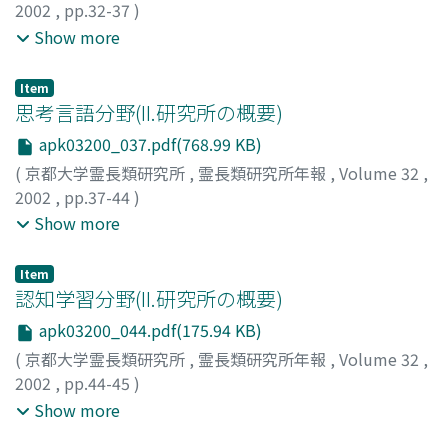
2002
,
pp.32-37
)
森, 明雄
;
大澤, 秀行
;
鈴木, 晃
;
杉浦, 秀樹
;
Mori, Akio
;
Show more
Osawa, Hideyuki
;
Suzuki, Akira
;
Sugiura, Hideki
;
モリ,
アキオ
;
オオサワ, ヒデユキ
;
スズキ, アキラ
;
スギウラ, ヒ
Item
デキ
思考言語分野(II.研究所の概要)
apk03200_037.pdf(768.99 KB)
(
京都大学霊長類研究所
,
霊長類研究所年報
,
Volume 32
,
2002
,
pp.37-44
)
松沢, 哲郎
;
友永, 雅己
;
田中, 正之
;
Matsuzawa, Tetsuro
;
Show more
Tomonaga, Masaki
;
Tanaka, Masayuki
;
マツザワ, テツロ
ウ
;
トモナガ, マサキ
;
タナカ, マサユキ
Item
認知学習分野(II.研究所の概要)
apk03200_044.pdf(175.94 KB)
(
京都大学霊長類研究所
,
霊長類研究所年報
,
Volume 32
,
2002
,
pp.44-45
)
小嶋, 祥三
;
正高, 信男
;
南雲, 純治
;
Kojima, Shozo
;
Show more
Masataka, Nobuo
;
Nagumo, Sumiharu
;
コジマ, ショウゾ