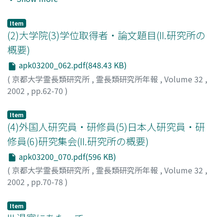
木, 樹理
;
松林, 伸子
;
三輪, 宣勝
;
熊崎, 清則
;
阿部, 政光
;
釜
中, 慶朗
;
前田, 典彦
;
加藤, 朗野
;
Matsubayashi, Kiyoaki
;
Item
Kageyama, Takashi
;
Hirai, Hirohisa
;
Ueno, Yoshikazu
;
(2)大学院(3)学位取得者・論文題目(II.研究所の
Goto, Shunji
;
Suzuki, Juri
;
Matsubayashi, Nobuko
;
概要)
Miwa, Norikatsu
;
Kumazaki, Kiyonori
;
Abe, Masamitsu
;
apk03200_062.pdf(848.43 KB)
Kamanaka, Yoshiro
;
Maeda, Norihiko
;
Kato, Akino
;
マツ
バヤシ, キヨアキ
;
カゲヤマ, タカシ
;
ヒライ, ヒロヒサ
;
ウ
(
京都大学霊長類研究所
,
霊長類研究所年報
,
Volume 32
,
エノ, ヨシカズ
;
ゴトウ, シュンジ
;
スズキ, ジュリ
;
マツバヤ
2002
,
pp.62-70
)
シ, ノブコ
;
ミワ, ノリカツ
;
クマザキ, キヨノリ
;
アベ, マサ
ミツ
;
カマナカ, ヨシロウ
;
マエダ, ノリヒコ
;
カトウ, アキノ
Item
(4)外国人研究員・研修員(5)日本人研究員・研
修員(6)研究集会(II.研究所の概要)
apk03200_070.pdf(596 KB)
(
京都大学霊長類研究所
,
霊長類研究所年報
,
Volume 32
,
2002
,
pp.70-78
)
Item