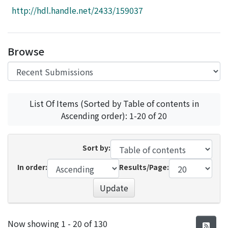
Access Statistics
http://hdl.handle.net/2433/159037
Library Network
Browse
List Of Items (Sorted by Table of contents in
Ascending order): 1-20 of 20
Sort by:
In order:
Results/Page:
Update
Recent Submissions
Now showing
1 - 20 of 130