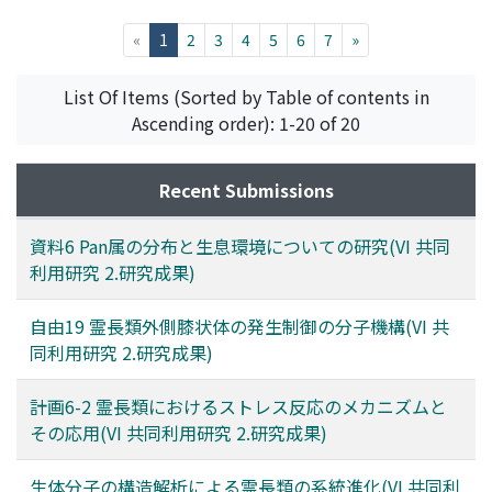
竹中, 修
;
Takenaka, Osamu
;
タケナカ, オサム
(current)
«
1
2
3
4
5
6
7
»
List Of Items (Sorted by Table of contents in
Ascending order): 1-20 of 20
Recent Submissions
資料6 Pan属の分布と生息環境についての研究(VI 共同
利用研究 2.研究成果)
自由19 霊長類外側膝状体の発生制御の分子機構(VI 共
同利用研究 2.研究成果)
計画6-2 霊長類におけるストレス反応のメカニズムと
その応用(VI 共同利用研究 2.研究成果)
生体分子の構造解析による霊長類の系統進化(VI 共同利