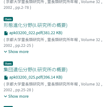
(
京都大学霊長類研究所
,
霊長類研究所年報
,
Volume 32
,
2002
,
pp.2-78
)
Item
形態進化分野(II.研究所の概要)
apk03200_022.pdf(381.22 KB)
(
京都大学霊長類研究所
,
霊長類研究所年報
,
Volume 32
,
2002
,
pp.22-25
)
片山, 一道
;
濱田, 穣
;
毛利, 俊雄
;
國松, 豊
;
早川, 清治
;
Show more
Katayama, Kazumichi
;
Hamada, Yuzuru
;
Mori, Toshio
;
Kunimatsu, Yutaka
;
Hayakawa, Kiyoharu
;
カタヤマ, カズ
Item
ミチ
;
ハマダ, ユズル
;
モウリ, トシオ
;
クニマツ, ユタカ
;
ハ
集団遺伝分野(II.研究所の概要)
ヤカワ, キヨハル
apk03200_025.pdf(396.14 KB)
(
京都大学霊長類研究所
,
霊長類研究所年報
,
Volume 32
,
2002
,
pp.25-28
)
庄武, 孝義
;
川本, 芳
;
田中, 洋之
;
Shotake, Takayoshi
;
Show more
Kawamoto, Yoshi
;
Tanaka, Hiroyuki
;
20335243
;
ショウタ
ケ, タカヨシ
;
カワモト, ヨシ
;
タナカ, ヒロユキ