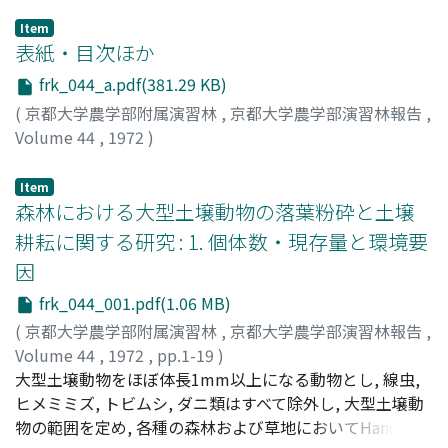
Item
表紙・目次ほか
frk_044_a.pdf(381.29 KB)
(
京都大学農学部附属演習林
,
京都大学農学部演習林報告
,
Volume 44
,
1972
)
Item
森林における大型土壌動物の落葉粉砕と土壌
耕耘に関する研究 : 1. 個体数・現存量と環境要
因
frk_044_001.pdf(1.06 MB)
(
京都大学農学部附属演習林
,
京都大学農学部演習林報告
,
Volume 44
,
1972
,
pp.1-19
)
渡辺, 弘之
大型土壌動物をほぼ体長1mm以上になる動物とし, 線虫,
;
Watanabe, Hiroyuki
;
ワタナベ, ヒロユキ
ヒメミミズ, トビムシ, ダニ類はすべて除外し, 大型土壌動
物の範囲を定め, 各種の森林および草地においてHand