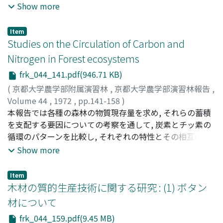
ことによって, α, β, nが, 積率の関数として近似されること
に示す。2) 樹幹は非常に細長である。H/Dは120 -
Show more
を指摘した。
140cm/cm (平均128) で, 優勢木ですら100をこえる。ま
た, H/D_0値も100以上である (Fig. 2)。ただし, Hは樹高,
Item
DはDBH, D_0は地ぎわ直径 3) 各部分間の相対生長関係を
Studies on the Circulation of Carbon and
調べた (Fig. 3 - 7)。(a) 幹乾重と幹材積の関係の比例定数
Nitrogen in Forest ecosystems
は0. 46kg/dm_3で, 一般のスギ人工林における値0.
frk_044_141.pdf(946.71 KB)
35kg/dm_3より大きい (Fig. 4)。(b) D_1. 0_2Hと幹材積
の関係は, 一般のスギ人工林の場合の関係と一致した (Fig.
(
京都大学農学部附属演習林
,
京都大学農学部演習林報告
,
4)。すなわち, いわゆる幹の形は生育する林分の密度にほ
Volume 44
,
1972
,
pp.141-158
)
とんど無関係で一定と言える。ただし, D_0. 1_2Hは (樹高
Kawahara, Teruhiko
本報告では各種の森林の物質現存量を求め, それらの蓄積
;
Tsutsumi, Toshio
;
河原, 輝彦
;
堤, 利
の1/10高における直径の2乗)×(樹高) (c) 徳山林分の幹乾
夫
を支配する要因についての考察を通して, 炭素とチッ素の
;
カワハラ, テルヒコ
;
ツツミ, トシオ
重と根乾重の関係は, 立木密度の異るPlot 1と2で分離した
循環のパターンを比較し, それぞれの特性とその相互関係
(Fig. 5)。(d) 幹乾重と幹重量生長量の関係は, 小径木ほど
について考察を加えた。生態系内に蓄積された炭素量およ
Show more
極端に生長が悪いことを示している (Fig. 7)。4) haあたり
びチッ素量と温度との間にははっきりした関係はみとめら
各部分現存量を計算又は推定した (Table 1)。(a) 初期密度
れなかった。しかし, 両物質とも供給量および分解量は気
Item
(植栽密度) が高ければ, 若令でも十分な幹の蓄積を有す
温の高い地域など大きくなる傾向がみられた。すなわち,
木材の質的生産技術に関する研究 : (1) ボタン
る。徳山のPlot 1の, 単位高さあたりの林分幹現存量は,
炭素およびチッ素の循環速度は高温地域ほど大きくなると
材について
11ton/ha・mとなった (Table 1, Fig. 8 - 9)。(b) 最多密度
考えられた。林地の炭素とチッ素は量的に密接な関係にあ
frk_044_159.pdf(9.45 MB)
時におけるスギ林分の単位高さ当りの物質密度 (y_s/H)
り, その比 (C/N) は気候帯によって異なり, 熱帯林で10, 暖