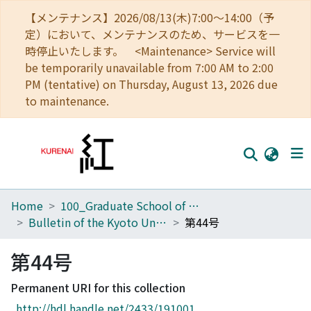
【メンテナンス】2026/08/13(木)7:00～14:00（予
定）において、メンテナンスのため、サービスを一
時停止いたします。 <Maintenance> Service will
be temporarily unavailable from 7:00 AM to 2:00
PM (tentative) on Thursday, August 13, 2026 due
to maintenance.
Home
100_Graduate School of Agriculture
Home
Bulletin of the Kyoto University Forests
第44号
Communities
第44号
Browse
Permanent URI for this collection
Download Ranking
http://hdl.handle.net/2433/191001