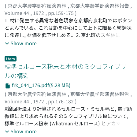
は, 林分の生長の良否に関係なく, ほぼ等しいと考えられる
温帯林で15, 亜寒帯林で20となり, 高温地域ほど小さくな
(
京都大学農学部附属演習林
,
京都大学農学部演習林報告
,
(Fig. 8 - 9)。(c) 林分葉量は他のスギ人工林の値と大略一
る傾向がみられた。気候帯によるC/Nの違いは炭素とチッ
Volume 44
,
1972
,
pp.159-175
)
致する (Table 3参照)。(d) 林分枝現存量は立木密度が高い
素とで供給量と温度との関係が異なるためであろう。林地
大迫, 靖雄
1. 材に発生する異常な着色現象を京都府京北町ではボタン
;
堤, 利夫
;
野淵, 正
;
森田, 学
;
Ohsako, Yasuo
;
ために非常に少ない (Table 3)。(e) 地下部に対する地上部
のC/NとC_m/N_mとの間に C_m/N_m=16C/N/33-1.1C/N
Tsutsum, Toshio
とよんでいる。これは節を中心にして上下に細長く紡錘状
;
Nobuchi, Tadashi
;
Morita, Manabu
;
オ
の量の比は, 徳山のplot 1で5. 3, Plot 2で4. 2である。5)
の関係があることが認められ, C/Nが大きくなると
オサコ, ヤスオ
に発達し, 材価を低下せしめる。2. 京北町のスギ林におい
;
ツツミ, トシオ
;
ノブチ, タダシ
;
モリタ, マ
D_2Hと非同化部量の関係 (Fig, 10) が, 一年前にも成立す
C_m/N_mの値が大きくなり, チッ素の分解量に対し炭素
ナブ
て, ボタン発生の原因, 性状をしらべ, その対策を考えた。
Show more
るとして, 調査時および一年前のhaあたり非同化部現存量
の分解量の割合が大きくなる。この結果としてC/Nがしだ
3. ボタンの発生は環境によるというよりもむしろ, 保育と
を推定し, その量差と葉の生産量を合計して純生産量を推
いに小さくなると考えられた。
りわけ枝打ちに関係が深いとみられる。4. 光学顕微鏡によ
Item
定した (Table 4)。他のスギ人工林における生産力とほぼ
る観察によれば, ボタンは材に外傷を与えた場合におこる
標準セルロース粉末と木材のミクロフィブリ
一致する (Table 3参照)。6) 徳山の皆伐調査区 (Plot 1) に
人工心材の形成と類似の現象と推定された。5. ボタン材の
ルの構造
おける生産構造図を描いた (Fig. 11)。7) ある層における
機械的性質として強度的性質, 破壊面の顕微鏡的観察, X線
frk_044_176.pdf(5.28 MB)
幹材積量と, その層の高さとの間には梢端と根張りの部分
強度試験をおこなった結果, 一般にボタン材の値が同一材
を除けば, 一次の直線関係がみられる (Fig. 13)。いわゆる
中の辺材, 心材に比較してわずかに劣ることが明らかとな
(
京都大学農学部附属演習林
,
京都大学農学部演習林報告
,
樹幹形の相異はほとんどなく, その細り方の違いで表され
った。ただ, 正常なスギ材の機械的性質の面からのみ比較
Volume 44
,
1972
,
pp.176-182
)
よう。これは3)-(b) の結果と対応する。8) 立木密度が高
すると, ボタン材のそれは材料として使用することに問題
後藤, 俊幸
X線回折法より計算されるセルロース・ミセル幅と, 電子顕
;
原田, 浩
;
佐伯, 浩
;
Goto, Toshiyuki
;
Harada,
く, 個体差の小さいいわゆる共倒れ型林分では樹高生長が
はないといえる。6. ボタン材の出現そのものは物理的生理
Hiroshi
微鏡により求められるそのミクロフィブリル幅について,
;
Saiki, Hiroshi
;
ゴトウ, トシユキ
;
ハラダ, ヒロシ
;
小さく, 生産力も低い傾向が若干認められた。さらに資料
的現象といえるが, 現実にそれが問題化するのは地域林業
サイキ, ヒロシ
標準セルロース粉末 (Whatman セルロース) とアカマツと
が必要である。
の歴史的な技術の展開構造に規定されている。京北町林業
を比較すると, 前者の方がミセル幅・ミクロフィブリル幅
Show more