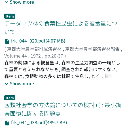
sorting法により50cm×50cmのクォドラートを数ヵ所設
Show more
定し, 深さ30 - 80cmまで堀りとって, 大型土壌動物の種類
組成・個体数・現存量を調べた。森林における土壌動物の
Item
役割を落葉・落枝の摂食・粉砕と土壌中を移動することに
テーダマツ林の食葉性昆虫による被食量につ
よっての土壌と有機物の混合, 土壌の耕耘に大別し, それに
いて
よっての土壌の性質の変化 (土壌に与える影響), 土壌の性
frk_044_020.pdf(4.07 MB)
質の変化にともなう動・植物への影響にまとめることがで
きた。森林の土壌動物として出現してくる主要なものはミ
(
京都大学農学部附属演習林
,
京都大学農学部演習林報告
,
ミズ, ヤスデ, イシムカデ, ジムカデ, クモ, コムカデ, アリ
Volume 44
,
1972
,
pp.20-37
)
類で, この他ハネカクシ, コガネムシ, コメツキムシ, 双翅
古野, 東洲
森林の動物による被食量は, 森林の生産力調査の一環とし
;
Furuno, Tooshu
;
フルノ, トウシュウ
類なども共通して出現する。また, ヒメハマトビムシ, ダン
て重要と考えられながらも, 調査された報告はすくない。
ゴムシ, ワラジムシ, ヒメフナムシ, カニムシ, ゴキブリ, シ
森林では, 食植動物の多くは林冠で生息し, とくに樹葉を食
ロアリ, セミ類などは温帯落葉広葉樹林や暖帯常緑広葉樹
害する食葉性昆虫類が多く, 林木の生長に影響するものと
Show more
林では優占種であった。個体数・現存量は亜寒帯針葉樹
して, その食害量―被食量を推定することは重要である。
林, 温帯落葉広葉樹林, 暖帯常緑広葉樹林の順に大きくな
本報告は, 京都大学農学部附属演習林白浜試験地に成立し
Item
り, シイ・ツバキ林では個体数144 - 1432/m_2, 現存量49.
ている立木本数が異なるテーダマツ3林分 (1961年3月植
菌類社会学の方法論についての検討 (I) : 最小調
6 - 145. 0g/m_2の大きな値を示した。この個体数・現存
栽, 1972年4月にはhaあたり疎林分2101本, 中林分3321本,
査面積に関する問題点
量と温量指数との関係をみると, 温量指数に比例して大き
密林分5775本) の食葉性昆虫類による4年間の被食量を, そ
frk_044_038.pdf(489.7 KB)
な値を示し, マクロなスケールでみた場合, 土壌動物の個体
の脱糞量を調査することにより推定したものである。さら