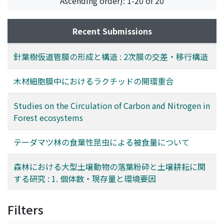
Ascending order): 1-20 of 20
未処理木粉重量を基準にした重量増加率, および, lactide
のみを欠いたブランク処理木粉重量を基準にした増加率の
2種を算出した。ブランク処理木粉を基準にした重量増加
Recent Submissions
率は, 最高35％に達し, さらに, 種々の重量増加率の処理木
粉について (1) 式より算出したカルポニル基の赤外線吸光
針葉樹仮道管膜の形成と構造 : 2次膜の交差・移行構造
度インデックスとの間に, ほぼ比例関係が認められた。し
かし, 水酸基の赤外線吸光度インデックスに対しては反比
木材細胞膜中におけるラクチッドの開環重合
例の結果となり, これから, 木材構成成分とlactideまたは
ポリ乳酸との間に化学反応がおきたことが考えられ, 化学
Studies on the Circulation of Carbon and Nitrogen in
結合の存在が推定された。同様に, マカンバ木口試験片を
Forest ecosystems
用いたlactideの開環重合により, 未処理材に対する寸法増
加が得られ, 寸法安定化が期待された。
テーダマツ林の食葉性昆虫による被食量について
森林における大型土壌動物の落葉粉砕と土壌耕耘に関
する研究 : 1. 個体数・現存量と環境要因
Filters