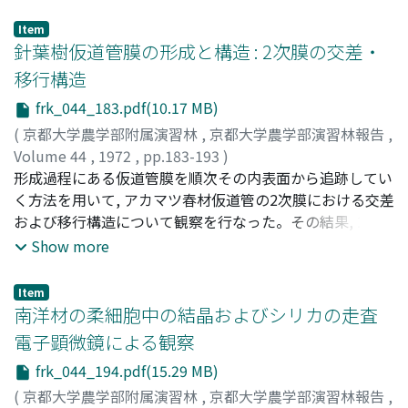
における施業技術の展開を吉野林業のそれと比較すると
ともに大きく, これはミクロフィブリル自体の結晶芯の差
き, 問題は鮮明となる。後者では欠陥材の市場出現が歴史
異によるものと推察される。また, アカマツのホロセルロ
Item
的な施業技術体系のなかで, 相対的にカバーされているこ
ースでは, ミクロフィブリルに折れ曲がり部分があること
針葉樹仮道管膜の形成と構造 : 2次膜の交差・
とを知るのである。
から, 高結晶性が推定される。さらに同試料の加水分解お
移行構造
よびセルラーゼ処理によるミクロフィブリルの幅の変化か
frk_044_183.pdf(10.17 MB)
ら, ミクロフィブリル結晶芯のまわりのパラクリスタリン
領域は加水分解の条件により, 結晶化したり, 取り除かれた
(
京都大学農学部附属演習林
,
京都大学農学部演習林報告
,
りすると考えられる。
Volume 44
,
1972
,
pp.183-193
)
今村, 祐嗣
形成過程にある仮道管膜を順次その内表面から追跡してい
;
原田, 浩
;
佐伯, 浩
;
Imamura, Yuji
;
Harada,
Hiroshi
く方法を用いて, アカマツ春材仮道管の2次膜における交差
;
Saiki, Hiroshi
;
イマムラ, ユウジ
;
ハラダ, ヒロシ
;
サイキ, ヒロシ
および移行構造について観察を行なった。その結果, 2次膜
形成においてはミクロフィブリル配向を一にするミクロラ
Show more
メラ 〔1ミクロフィブリルのならび〕 が, 細胞膜内表面上
に順次堆積していくのがみられる。S_1においては細胞軸
Item
にほぼ直角の傾角をもつミクロラメラが, ミクロラメラ相
南洋材の柔細胞中の結晶およびシリカの走査
互間で多少その傾角を変えながら100枚前後堆積する。こ
電子顕微鏡による観察
の際, 同一傾角をとるミクロラメラの枚数が一定でないた
frk_044_194.pdf(15.29 MB)
め, ミクロフィブリルはあるときは交差して, またあるとき
は単一の方向に配向しているように観察される。またS_1
(
京都大学農学部附属演習林
,
京都大学農学部演習林報告
,