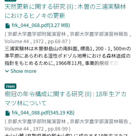
つものなどがみとめられた。2) 長期貯蔵の可能な花粉含
天然更新に関する研究 (II) : 木曽の三浦実験林
レハ幼虫の年間糞量とほぼ同量 (1969年), 約2倍 (1971年)
水量は急速冷却による凍結限界含水率よりも低くなければ
に達した。7) マツカレハ, クロスズメ, スジコガネ以外の
におけるヒノキの更新
ならず, その値はほぼ10％程度と考えられる。3) 比較研究
食葉性昆虫類の脱糞量は, 3林分とも大きな差はなく, 毎年
frk_044_068.pdf(3.27 MB)
のため常温下で最も短命なイネ, トウモロコシ花粉を用い
5 - 10kg/haであった。8) 食葉性昆虫類の年間脱糞量は26 -
て実験を行なった結果, 樹木花粉とは全く異なり0℃で100
(
京都大学農学部附属演習林
,
京都大学農学部演習林報告
,
64kg/haであったが, そのうち夏期間 (6月21日 - 9月20日)
分間 (イネ花粉) しか生存しなかった。花粉の水分量が生
Volume 44
,
1972
,
pp.68-87
)
の3ヵ月に年間50 - 90％をも占め, 冬期間 (12月21日 - 3月
存の主たる条件とする考察は全くあてはまらない。4) 液
赤井, 竜男
三浦実験林は木曽御岳山の南斜面, 標高1, 200 - 1, 500mの
;
Akai, Tatsuo
;
アカイ, タツオ
20日) には1 - 5％と非常にすくなかった。9) テーダマツ林
体窒素に1 - 5年間貯蔵したスギ, マツ, カラマツ花粉を人工
準平原にあらわれる湿性ポドゾル地帯における森林造成の
の食葉性昆虫による被食量は, 年間, 54 - 204kg/haと推定
交配した結果, 種子には超低温貯蔵によると考えられる影
指針をもとめるために, 1966年11月, 事業的規模で設定さ
され, 年により, 林分により差がみられるが, テーダマツ林
響はみられなかった。またカラマツ種子を圃場に播種した
れた。本研究はこの実験林で行なわれているヒノキの各種
Show more
分の葉量と比べてその2％にも満たず, このような食葉性昆
結果, 発芽経過, 幼苗の生育も無処理区と大差はなく, 形質
天然下種更新試験のうち, 設定後3 - 4年を経過した帯状皆
虫類の食害は完全に無視できる。
にも変化はみられなかった。
伐, 皆伐母樹法, 択伐更新試験地の更新状態についてとりま
Item
とめたものである。天然生ヒノキ林の平均樹高の2倍, 約
樹冠の年令構成に関する研究 (II) : 18年生アカ
50m幅に伐採帯と保残帯を交互に組み合せた帯状皆伐更新
マツ林について
地には, この地域に普通あらわれるササを除草剤で枯殺し
frk_044_088.pdf(545.19 KB)
た帯と残した帯が作られた。ササは多いところで地上部乾
重が約6ton/haもあり, その中の地床の相対照度は1 - 2％
(
京都大学農学部附属演習林
,
京都大学農学部演習林報告
,
できわめて暗く, また地温もササ除草地に比較して低い。
Volume 44
,
1972
,
pp.88-99
)
30 - 60m間隔に3 - 10本ずつ群状に母樹を残した (保残率
西田, 仁
大山山麓 (鳥取県西伯郡大山町) に成立する18年生アカマ
;
四手井, 綱英
;
Nishida, Hitoshi
;
Shidei,