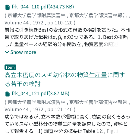
(Rp/Rd) は, 晴天の日は, 曇天の日のものより小さくなる傾
大きく, また更新面の状態のちがいによってほとんど分離
って低下し, その値は各枝階の1年生枝 (または2年生枝) の
frk_044_110.pdf(434.73 KB)
向があった。樹種の異なった林分間では, 異なった値を示
しない。そして同じ単位にしたH/D_o=100の値より小さ
もつ平均針葉量 (W_L1またはW_L2) と密接な関係をもっ
すので, 同一樹種, 同一条件下での写真測定結果で比較すべ
(
京都大学農学部附属演習林
,
京都大学農学部演習林報告
,
いものが多かった。ササ除草地に更新している稚樹の各部
ていることがわかった。両者の間には次の1次式で表わさ
きである。林内照度の高度による累積照度分布は, ヒノキ
Volume 44
,
1972
,
pp.110-120
)
分量間の相対生長関係からみて, 林内稚樹の同化部乾重や
れる関係が存在する。1/R_1=a+bW_L1 1/R_1=a'+b'
林で水平面から40 - 45度までで, スギ林は50 - 53度で, 9月
山倉, 拓夫
前報に引き続きBestの変形式の母数の検討を試みた。本報
;
四手井, 綱英
;
Yamakura, Takuo
;
Shidei,
地上部乾重は相対的に少ない傾向が認められる。しかし葉
W_L2 (a・b, a'・b' は個体によって決まる定数) 4) 年令 (A)
のミズナラ林で45度までで, 全体の半分を占めている。写
Tsunahide
告で取りあげた母数はα, β, nの3つである。1. Bestの提唱
;
ヤマクラ, タクオ
;
シデイ, ツナヒデ
面積あたりの葉乾重は林内外ともほとんど差がない。以上
とその年令の枝の平均重さ (W_A) 平均太さ (D_A), 平均長
真測定を利用することにより直接測定の季節変化の要因を
した重量ベースの経験的分布関数を, 物質密度の記述式と
のことからヒノキ天然生林の成立する高冷地の湿性ポドゾ
さ (L_A) の間には, 白浜16年生クロマツの調査結果にみら
分析することができる。
して変形する時に, 新らしい母数として, βがあらわれる可
Show more
ル地帯において, 早期に稚樹の発生, 生長を期待するなら
れたように等比級数の関係が存在することが確かめられ
能性を指摘した。2. βの性質の中で, 以下の性質が特徴的
ば, 母樹を樹高の2倍間隔以内に残し, ササのような地床植
た。
であることが確認された。a) βは部分物質密度 ( (6) 式の
生をできるだけ除去することがとりあえず必要であると思
Item
量) の大きさを規定する。b) β≧0, β<0の条件に対応して,
高立木密度のスギ幼令林の物質生産量に関す
われた。
それぞれ, L型, J型の物質密度構造図 (d (y_D/H)/dD - D関
る若干の検討
係図) が得られる。3. αの性質の中でも, αが物質密度構造
frk_044_121.pdf(3.87 MB)
図に与える影響を数値計算によるグラフによって考察し
た。αの値は, 物質密度構造図の極大値の位置と, その大き
(
京都大学農学部附属演習林
,
京都大学農学部演習林報告
,
さに影響を与える。4. nの性質として, 以下の事が確認さ
Volume 44
,
1972
,
pp.121-140
)
れた。nの値は物質密度構造図のピークの位置とその尖り
斎藤, 秀樹
幼令ではあるが, 立木本数が極端に高く, 樹高の良くそろっ
;
山田, 勇
;
四手井, 綱英
;
Saito, Hideki
;
Yamada,
方に影響するが, その影響の方向は, αとは逆の性質を持
Isamu
ているスギ小型林分の物質生産量を調査したので, 資料と
;
Shidei, Tsunahide
;
サイトウ, ヒデキ
;
ヤマダ, イサ
つ。5. 森林の物質密度が最高度に発達した段階を仮定する
ム
して報告する。1) 調査林分の概要はTable 1と, Fig. 1と2
;
シデイ, ツナヒデ