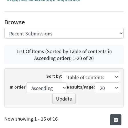
Access Statistics
Library Network
Browse
List Of Items (Sorted by Table of contents in
Ascending order): 1-20 of 20
Sort by:
In order:
Results/Page:
Update
Recent Submissions
Now showing
1 - 16 of 16