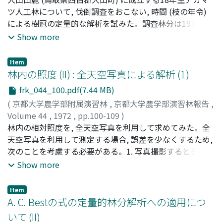
4％) 皆伐母樹法更新地と, 約50％の単木ぬきぎりを行なっ
Tsunahide
ツ人工林について, 伐倒調査をおこない, 時間 (枝の年令)
;
ニシダ, ヒトシ
;
シデイ, ツナヒデ
た択伐更新地はすべてササが除草されている。A_o層の堆
による樹冠の定量的な解析を試みた。調査林分は1971年
積は各試験地ともきわめて厚く, 乾重でほぼ40 - 60ton/ha
10月現在, 立木本数はヘクタールあたり3, 325本, 平均胸高
Show more
と推定され, 更新上の大きな障害となっている。帯状皆伐
直径11. 65cmで胸高断面積合計は50. 50m_2に達してい
更新地における保残帯やササの成立する帯では稚樹の発生
る。枯死個体はヘクタールあたり325本みられ, ほぼ最多
Item
が少ないが, ササ除草を行なった伐採帯には著しく多い。
密度の林分と言えそうである。針葉は1年生・2年生のもの
林内の照度 (II) : 全天空写真による解析 (1)
しかも林縁付近が常に多く, 実験林設定後発生した2 - 4年
を持ち, 3年生葉は個体によってごく少量みられる程度であ
frk_044_100.pdf(7.44 MB)
生の稚樹が平均7本/m_2以上に達した個所もあるが, 伐採
った。胸高直径についての毎木調査をした後, 6本の試料木
(
京都大学農学部附属演習林
,
京都大学農学部演習林報告
,
帯の中央付近になるほど少なくなる傾向が認められた。皆
を伐倒して, 樹冠をっくる幹, 枝を枝階別にその年令によっ
Volume 44
,
1972
,
pp.100-109
)
伐母樹法更新地ではほぼ全面にわたって稚樹がよく更新し
て切り分け, その本数と重さを測定して生長量を求めた。
玉井, 重信
林内の相対照度を, 全天空写真を利用して求めてみた。全
;
四手井, 綱英
;
Tamai, Shigenobu
;
Shidei,
ているが, 母樹群付近とか種予の散布が重なり合うような
調査結果をまとめると次のようになる。1) 樹冠を構成す
Tsunahide
天空写真を利用して測定する場合, 誤差を少なくするため,
;
タマイ, シゲノブ
;
シデイ, ツナヒデ
ところに特に多い。択伐更新地はササが除草され, 林床も
る枝の年令 (A) とその枝の本数の対数 (log N_A) の間に, 2
次のことを考慮する必要がある。1. 写真撮影するとき適正
比較的明るくなっているのに, せっかく発生した稚樹のほ
年生枝をさかいにして傾きのことなる2本の直線で近似さ
露出で撮影すること。露出が少なすぎると, 過大値がで
Show more
とんどは年内に消失してしまうようであった。各更新面の
れる関係がみられた。2) 各枝階別のA - log N_A関係は, 下
る。2. 印画紙に焼きつけるとき, 一定の調子でおこなう。
状態別にまとめた稚樹の大きさの頻度分布や年平均生長量
位の枝階で2年生枝をさかいに折れ曲がることが確かめら
全天空写真を測定するとき, 測定者の個人誤差と測定者間
から判断して, 密生したササは稚樹の発生ばかりか生長に
れ, これは1) の結果を直観的に納得させるものである。3)
Item
の誤差が生ずるので改良する必要がある。全天空写真より
A. C. Bestの式の定量的林分解析への適用につ
対しても悪い影響を与えていると思われた。稚樹の根元直
各枝階の平均出生率 (1年生枝1本から平均して何本分枝す
求めた値 (R_p) と直接測定により求めた値 (R_d) の比
径 (D_o) に対する稚樹高 (H) の相対生長関係はバラツキが
るかという値, 1/R_1) は一般に枝階が下位になるにしたが
いて (II)