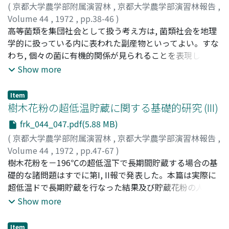
数・現存量を支配する最も大きな環境要因は温度条件であ
に被食量推定の基礎資料として, 演習林研究室でスジコガ
(
京都大学農学部附属演習林
,
京都大学農学部演習林報告
,
ると考えられる。しかし, 同一温度条件下でも最大値と最
ネ成虫およびマツカレハ幼虫の個体飼育, 演習林本部苗畑
Volume 44
,
1972
,
pp.38-46
)
小値の較差は大きい。これをミクロな要因, 地域的な要因
で, マツカレハの脱糞量と切り落し量の調査をも行ない, そ
岡部, 宏秋
高等菌類を集団社会として扱う考え方は, 菌類社会を地理
;
四手井, 綱英
;
Okabe, Hiroaki
;
Shidei,
としてとらえてみると, 動物の季節的変動よりも, 地形のち
れらの結果がまとめられている。1) スジコガネ成虫は, 白
Tsunahide
学的に扱っている内に表われた副産物といってよい。すな
;
オカベ, ヒロアキ
;
シデイ, ツナヒデ
がい, 地形のちがいに基づく植生, 土壌, とくに水分条件の
浜試験地では, 1969年および1971年に多数発生し, その時
わち, 個々の菌に有機的関係が見られることを表現したの
影響が大きいと認められた。各種の森林においてA_o層量
期は6月下旬 - 8月上旬である。スジコガネ成虫の生存 (飼
は, 地理学的見地から得られた所産であった。したがって
Show more
およびその平均分解率と現存量との関係をみると, 現存量
育) 日数の最大のものは40日, その摂食量はテーダマツ針
最小調査面積も, 地理学的側面での研究の充足を主旨とし
の大きいところほど, 落葉の分解率の大きいことを示し, ミ
葉で1. 85gであった (表-3)。2) スジコガネ成虫の摂食量と
ていた。このようなことからも, たとえ永久プロットを設
Item
ミズ類を主とする大型土壌動物の落葉分解への関与を間接
脱糞量の関係は F=1. 143D F : 摂食量乾重 (mg) D : 脱糞量
定したとしても, この考え方がある限り集団社会を理解し
樹木花粉の超低温貯蔵に関する基礎的研究 (III)
に示した。
乾重 (mg) となり, 脱糞量の14. 3％増として摂食量が求め
てゆく姿勢の助けとはならない。そこで, いわゆる菌類を
frk_044_047.pdf(5.88 MB)
られる (図-2)。3) スジコガネ成虫の摂食行動により切り落
社会学的に扱ったときの最小調査面積設定方法について調
(
京都大学農学部附属演習林
,
京都大学農学部演習林報告
,
される針葉量は, 摂食量の約2. 3倍と推定された (図-3)。4)
査面積と調査期間を追求したところ, 調査面積は (1) 式に
Volume 44
,
1972
,
pp.47-67
)
マツカレハの幼虫の摂食行動により切り落される針葉は,
よって表わされ, 調査期間は種数一面積曲線の種数を百分
市河, 三次
樹木花粉を－196℃の超低温下で長期間貯蔵する場合の基
;
四手井, 綱英
;
Ichikawa, Sanji
;
Shidei,
摂食量の8 - 10％と推定され, 5mmまでの長さのものが大
率で表わすことにより, 日本においては1回の結実期のピー
Tsunahide
礎的な諸問題はすでに第I, II報で発表した。本篇は実際に
;
イチカワ, サンジ
;
シデイ, ツナヒデ
部分であったが, 針葉長の7 - 8割の長さで切られたものも
ク, すなわち梅雨期, 秋期のいずれかで定められるという見
超低温ドで長期貯蔵を行なった結果及び貯蔵花粉の人工交
みられた。5) テーダマツ林のマツカレハ (クロスズメを含
通しがついた。これらは, 高等菌類の空間利用の方法につ
配による種子や結実稔性 (seed fertility) について述べる
Show more
む) の脱糞量は, 3林分とも, 1968 - 1970年は21 - 32kg/ha,
いての理解の面へと発展してゆく。いずれにしても, 高等
ことにする。1) 液体窒素中に最高8年間貯蔵した花粉は,
1971年は6 - 9kg/haであった。6) スジコガネ成虫の脱糞量
植物の種々の概念とは質的に異なることをふまえての発展
生存率の全く変化のないもの, 及び生存率の減少傾向をも
は, 7月および8月採取分にみられ, その発生年にはマツカ
であることを忘れてはならない。
Item