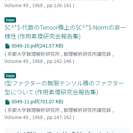
Volume 49
,
1968
,
pp.126-141
)
SAKAI, SHOICHIRO
;
境, 正一郎
;
サカイ, ショウイチロウ
Item
$C^*$-代数のTensor積上の$C^*$-Normの非一
様性 (作用素環研究会報告集)
0049-10.pdf(241.57 KB)
(
京都大学数理解析研究所
,
数理解析研究所講究録
,
Volume 49
,
1968
,
pp.142-146
)
岡安, 隆照
;
OKAYASU, TAKATERU
;
オカヤス, タカテル
Item
I型ファクターの無限テンソル積のファクター
型について (作用素環研究会報告集)
0049-11.pdf(701.07 KB)
(
京都大学数理解析研究所
,
数理解析研究所講究録
,
Volume 49
,
1968
,
pp.147-162
)
竹之内, 脩
;
TAKENOUCHI, OSAMU
;
タケノウチ, オサム