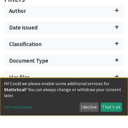
Author
Date issued
Classification
Document Type
Has files
Hi! Could we please enable some additional services for
Statistical
? You can always change or withdraw your consent
later.
Powered by DSpace and JAIRO Crawler-List
Let me choose
I decline
That's ok
All items in KURENAI are protected by original copyright,
with all rights reserved, unless otherwise indicated.
Privacy policy
Send Feedback