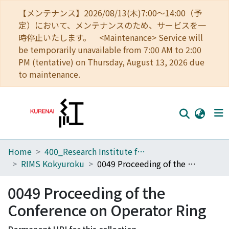
【メンテナンス】2026/08/13(木)7:00～14:00（予
定）において、メンテナンスのため、サービスを一
時停止いたします。 <Maintenance> Service will
be temporarily unavailable from 7:00 AM to 2:00
PM (tentative) on Thursday, August 13, 2026 due
to maintenance.
Home
400_Research Institute for Mathematical Sciences
Home
RIMS Kokyuroku
0049 Proceeding of the Conference on Operator Ring
Communities
0049 Proceeding of the
Browse
Conference on Operator Ring
Download Ranking