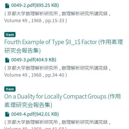
0049-2.pdf(895.25 KB)
(
京都大学数理解析研究所
,
数理解析研究所講究録
,
Volume 49
,
1968
,
pp.15-33
)
荒木, 不二洋
;
ARAKI, HUZIHIRO
;
アラキ, フジヒロ
Item
Fourth Example of Type $II_1$ Factor (作用素環
研究会報告集)
0049-3.pdf(404.9 KB)
(
京都大学数理解析研究所
,
数理解析研究所講究録
,
Volume 49
,
1968
,
pp.34-40
)
斉藤, 偵四郎
;
SAITO, TEISHIRO
;
サイトウ, テイシロウ
Item
On a Duality for Locally Compact Groups (作用
素環研究会報告集)
0049-4.pdf(942.01 KB)
(
京都大学数理解析研究所
,
数理解析研究所講究録
,
Volume 49
,
1968
,
pp.41-58
)