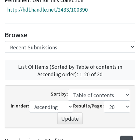
Permanent URI for this collection
Access Statistics
http://hdl.handle.net/2433/100390
Library Network
Browse
List Of Items (Sorted by Table of contents in
Ascending order): 1-20 of 20
Sort by:
In order:
Results/Page:
Update
Recent Submissions