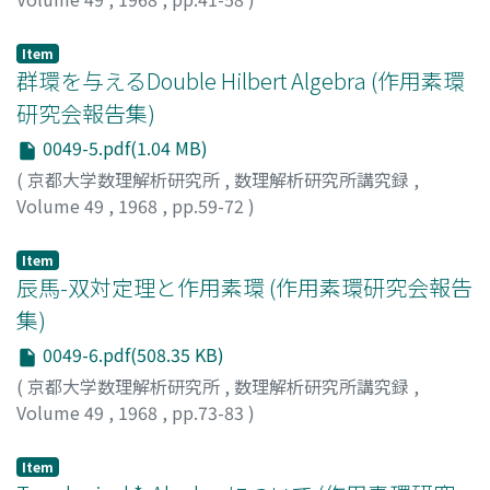
斎藤, 和之
;
SAITO, KAZUYUKI
;
サイトウ, カズユキ
Item
群環を与えるDouble Hilbert Algebra (作用素環
研究会報告集)
0049-5.pdf(1.04 MB)
(
京都大学数理解析研究所
,
数理解析研究所講究録
,
Volume 49
,
1968
,
pp.59-72
)
辰馬, 伸彦
;
TATSUUMA, NOBUHIKO
;
タツウマ, ノブヒコ
Item
辰馬-双対定理と作用素環 (作用素環研究会報告
集)
0049-6.pdf(508.35 KB)
(
京都大学数理解析研究所
,
数理解析研究所講究録
,
Volume 49
,
1968
,
pp.73-83
)
竹崎, 正道
;
TAKESAKI, MASAMICHI
;
タケサキ, マサミチ
Item