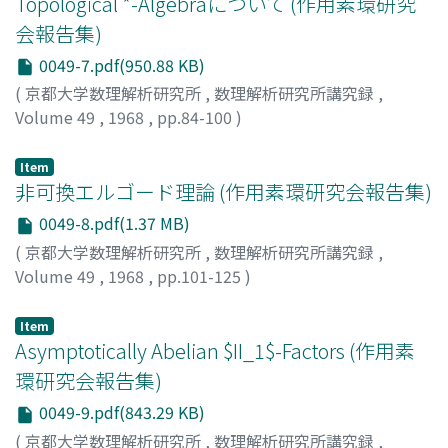
Topological *-Algebraについて (作用素環研究
会報告集)
0049-7.pdf(950.88 KB)
(
京都大学数理解析研究所
,
数理解析研究所講究録
,
Volume 49
,
1968
,
pp.84-100
)
冨田, 稔
;
TOMITA, MINORU
;
トミタ, ミノル
Item
非可換エルゴード理論 (作用素環研究会報告集)
0049-8.pdf(1.37 MB)
(
京都大学数理解析研究所
,
数理解析研究所講究録
,
Volume 49
,
1968
,
pp.101-125
)
荒木, 不二洋
;
ARAKI, HUZIHIRO
;
アラキ, フジヒロ
Item
Asymptotically Abelian $II_1$-Factors (作用素
環研究会報告集)
0049-9.pdf(843.29 KB)
(
京都大学数理解析研究所
,
数理解析研究所講究録
,