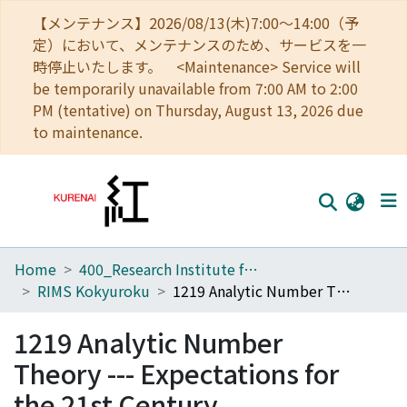
【メンテナンス】2026/08/13(木)7:00～14:00（予
定）において、メンテナンスのため、サービスを一
時停止いたします。 <Maintenance> Service will
be temporarily unavailable from 7:00 AM to 2:00
PM (tentative) on Thursday, August 13, 2026 due
to maintenance.
Home
400_Research Institute for Mathematical Sciences
Home
RIMS Kokyuroku
1219 Analytic Number Theory --- Expectations for the 21st Century
Communities
1219 Analytic Number
Browse
Theory --- Expectations for
Download Ranking
the 21st Century