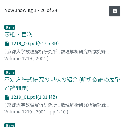
Recent Submissions
Now showing
1 - 20 of 24
Item
表紙・目次
1219_00.pdf(517.5 KB)
(
京都大学数理解析研究所
,
数理解析研究所講究録
,
Volume 1219
,
2001
)
Item
不定方程式研究の現状の紹介 (解析数論の展望
と諸問題)
1219_01.pdf(1.01 MB)
(
京都大学数理解析研究所
,
数理解析研究所講究録
,
Volume 1219
,
2001
,
pp.1-10
)
森田, 康夫
;
Morita, Yasuo
Item