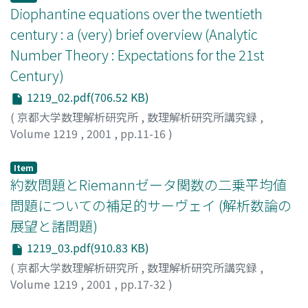
Diophantine equations over the twentieth
century : a (very) brief overview (Analytic
Number Theory : Expectations for the 21st
Century)
1219_02.pdf(706.52 KB)
(
京都大学数理解析研究所
,
数理解析研究所講究録
,
Volume 1219
,
2001
,
pp.11-16
)
Bugeaud, Yann
Item
約数問題とRiemannゼータ関数の二乗平均値
問題についての補足的サーヴェイ (解析数論の
展望と諸問題)
1219_03.pdf(910.83 KB)
(
京都大学数理解析研究所
,
数理解析研究所講究録
,
Volume 1219
,
2001
,
pp.17-32
)
松本, 耕二
;
Matsumoto, Kohji