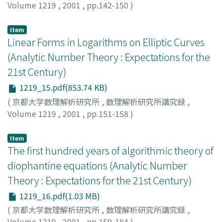
Volume 1219
,
2001
,
pp.142-150
)
竹内, 良平
;
Takeuchi, Ryouhei
Item
Linear Forms in Logarithms on Elliptic Curves
(Analytic Number Theory : Expectations for the
21st Century)
1219_15.pdf(853.74 KB)
(
京都大学数理解析研究所
,
数理解析研究所講究録
,
Volume 1219
,
2001
,
pp.151-158
)
平田, 典子
;
Hirata-Kohno, Noriko
Item
The first hundred years of algorithmic theory of
diophantine equations (Analytic Number
Theory : Expectations for the 21st Century)
1219_16.pdf(1.03 MB)
(
京都大学数理解析研究所
,
数理解析研究所講究録
,
Volume 1219
,
2001
,
pp.159-184
)