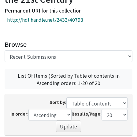
Access Statistics
Permanent URI for this collection
Library Network
http://hdl.handle.net/2433/40793
Browse
List Of Items (Sorted by Table of contents in
Ascending order): 1-20 of 20
Sort by:
In order:
Results/Page:
Update