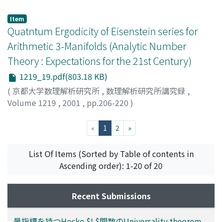
名越, 弘文
;
Nagoshi, Hirofumi
Item
Quatntum Ergodicity of Eisenstein series for
Arithmetic 3-Manifolds (Analytic Number
Theory : Expectations for the 21st Century)
1219_19.pdf(803.18 KB)
(
京都大学数理解析研究所
,
数理解析研究所講究録
,
Volume 1219
,
2001
,
pp.206-220
)
Koyama, Shin-ya
;
小山, 信也
(current)
«
1
2
»
List Of Items (Sorted by Table of contents in
Ascending order): 1-20 of 20
Recent Submissions
量指標を持つHecke $L$関数のUniversality theorem