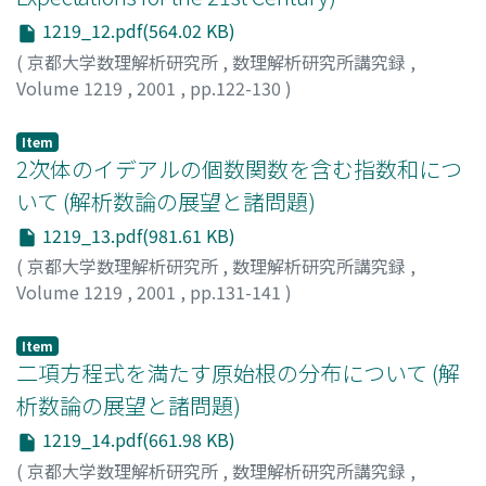
1219_12.pdf(564.02 KB)
(
京都大学数理解析研究所
,
数理解析研究所講究録
,
Volume 1219
,
2001
,
pp.122-130
)
Tanaka, Taka-aki
;
田中, 孝明
Item
2次体のイデアルの個数関数を含む指数和につ
いて (解析数論の展望と諸問題)
1219_13.pdf(981.61 KB)
(
京都大学数理解析研究所
,
数理解析研究所講究録
,
Volume 1219
,
2001
,
pp.131-141
)
古屋, 淳
;
Furuya, Jun
Item
二項方程式を満たす原始根の分布について (解
析数論の展望と諸問題)
1219_14.pdf(661.98 KB)
(
京都大学数理解析研究所
,
数理解析研究所講究録
,