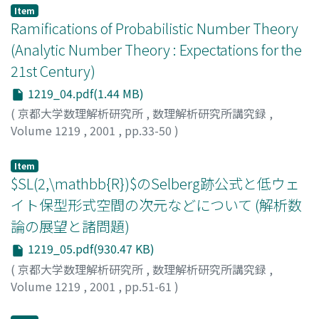
Item
Ramifications of Probabilistic Number Theory
(Analytic Number Theory : Expectations for the
21st Century)
1219_04.pdf(1.44 MB)
(
京都大学数理解析研究所
,
数理解析研究所講究録
,
Volume 1219
,
2001
,
pp.33-50
)
Elliot, P.D.T.A.
Item
$SL(2,\mathbb{R})$のSelberg跡公式と低ウェ
イト保型形式空間の次元などについて (解析数
論の展望と諸問題)
1219_05.pdf(930.47 KB)
(
京都大学数理解析研究所
,
数理解析研究所講究録
,
Volume 1219
,
2001
,
pp.51-61
)
荒川, 恒男
;
Arakawa, Tsuneo