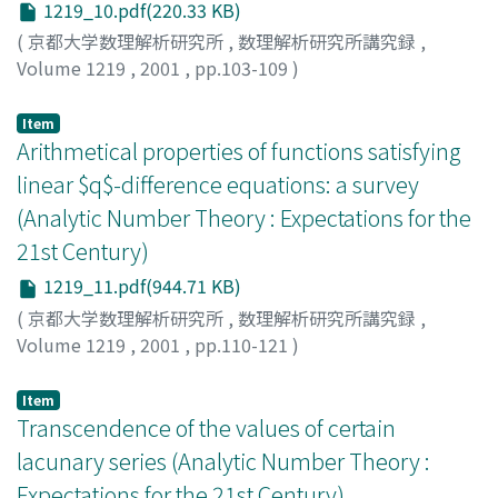
1219_10.pdf(220.33 KB)
(
京都大学数理解析研究所
,
数理解析研究所講究録
,
Volume 1219
,
2001
,
pp.103-109
)
Motohashi, Yoichi
;
本橋, 洋一
Item
Arithmetical properties of functions satisfying
linear $q$-difference equations: a survey
(Analytic Number Theory : Expectations for the
21st Century)
1219_11.pdf(944.71 KB)
(
京都大学数理解析研究所
,
数理解析研究所講究録
,
Volume 1219
,
2001
,
pp.110-121
)
Bundschuh, Peter
Item
Transcendence of the values of certain
lacunary series (Analytic Number Theory :
Expectations for the 21st Century)