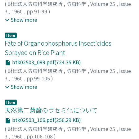
(
財団法人防虫科学研究所
,
防虫科学
,
Volume 25
,
Issue
3
,
1960
,
pp.91-99
)
TOMIZAWA, Chojiro
;
SATO, Toshiro
;
FUKAMI, Jun-ichi
;
Show more
MITSUHASHI, Jun
;
富沢, 長次郎
;
佐藤, 敏郎
;
深見, 順一
;
三
橋, 淳
;
トミザワ, チョウジロウ
;
サトウ, トシロウ
;
フカミ,
Item
ジュンイチ
;
ミツハシ, ジュン
Fate of Organophosphorus Insecticides
Sprayed on Rice Plant
btk02503_099.pdf(724.35 KB)
(
財団法人防虫科学研究所
,
防虫科学
,
Volume 25
,
Issue
3
,
1960
,
pp.99-105
)
TOMIZAWA, Chojiro
;
SATO, Toshiro
;
YAMASHINA, Hiroo
;
Show more
KUBO, Hiroshi
;
富沢, 長次郎
;
佐藤, 敏郎
;
山科, 裕郎
;
久保,
博司
;
トミザワ, チョウジロウ
;
サトウ, トシロウ
;
ヤマシナ,
Item
ヒロオ
;
クボ, ヒロシ
天然第二菊酸のラセミ化について
btk02503_106.pdf(256.29 KB)
(
財団法人防虫科学研究所
,
防虫科学
,
Volume 25
,
Issue
3
,
1960
,
pp.106-108
)