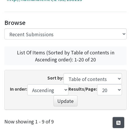
Access Statistics
Library Network
Browse
List Of Items (Sorted by Table of contents in
Ascending order): 1-20 of 20
Sort by:
In order:
Results/Page:
Update
Recent Submissions
Now showing
1 - 9 of 9