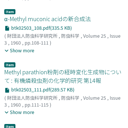
井上, 雄三
;
大野, 稔
;
INOUYE, Yuzo
;
OHNO, Minoru
;
イノ
ウエ, ユウゾウ
;
オオノ, ミノル
Item
α-Methyl muconic acidの新合成法
btk02503_108.pdf(335.5 KB)
(
財団法人防虫科学研究所
,
防虫科学
,
Volume 25
,
Issue
3
,
1960
,
pp.108-111
)
稲桝, 修司
;
井上, 雄三
;
大野, 稔
;
INAMASU, Shyuji
;
Show more
INOUYE, Yuzo
;
OHNO, Minoru
;
イナマス, シュウジ
;
イノ
ウエ, ユウゾウ
;
オオノ, ミノル
Item
Methyl parathion粉剤の経時変化生成物につい
て : 有機燐殺虫剤の化学的研究 第14報
btk02503_111.pdf(289.57 KB)
(
財団法人防虫科学研究所
,
防虫科学
,
Volume 25
,
Issue
3
,
1960
,
pp.111-115
)
後藤, 眞康
;
牟田, 一郎
;
佐藤, 六郎
;
GOTŌ, Sinkō
;
MUTA,
Show more
Itirō
;
SATŌ, Rokurō
;
ゴトウ, シンコウ
;
ムタ, イチロウ
;
サ
トウ, ロクロウ
Item