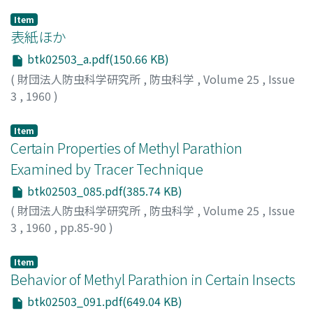
Item
表紙ほか
btk02503_a.pdf(150.66 KB)
(
財団法人防虫科学研究所
,
防虫科学
,
Volume 25
,
Issue
3
,
1960
)
Item
Certain Properties of Methyl Parathion
Examined by Tracer Technique
btk02503_085.pdf(385.74 KB)
(
財団法人防虫科学研究所
,
防虫科学
,
Volume 25
,
Issue
3
,
1960
,
pp.85-90
)
SATO, Toshiro
;
TOMIZAWA, Chojiro
;
佐藤, 敏郎
;
富沢, 長
次郎
;
サトウ, トシロウ
;
トミザワ, チョウジロウ
Item
Behavior of Methyl Parathion in Certain Insects
btk02503_091.pdf(649.04 KB)