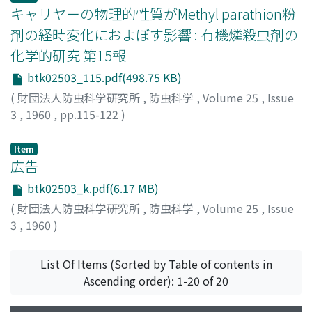
キャリヤーの物理的性質がMethyl parathion粉
剤の経時変化におよぼす影響 : 有機燐殺虫剤の
化学的研究 第15報
btk02503_115.pdf(498.75 KB)
(
財団法人防虫科学研究所
,
防虫科学
,
Volume 25
,
Issue
3
,
1960
,
pp.115-122
)
柏, 司
;
佐藤, 六郎
;
KASIWA, Tukasa
;
SATŌ, Rokurō
;
カシ
ワ, ツカサ
;
サトウ, ロクロウ
Item
広告
btk02503_k.pdf(6.17 MB)
(
財団法人防虫科学研究所
,
防虫科学
,
Volume 25
,
Issue
3
,
1960
)
List Of Items (Sorted by Table of contents in
Ascending order): 1-20 of 20