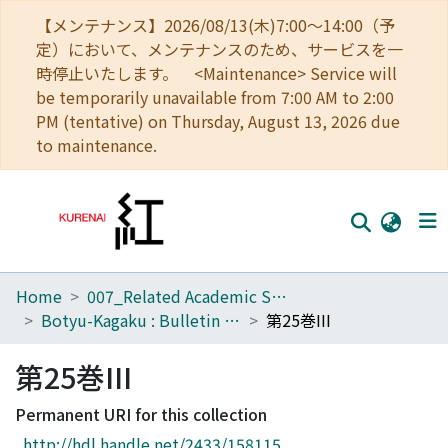
【メンテナンス】2026/08/13(木)7:00～14:00（予
定）において、メンテナンスのため、サービスを一
時停止いたします。 <Maintenance> Service will
be temporarily unavailable from 7:00 AM to 2:00
PM (tentative) on Thursday, August 13, 2026 due
to maintenance.
Home
007_Related Academic Societies
Home
Botyu-Kagaku : Bulletin of the Institute of Insect Control : Scientific insect control : Scientific pest control
第25巻III
Communities
第25巻III
Browse
Permanent URI for this collection
Download Ranking
http://hdl.handle.net/2433/158115