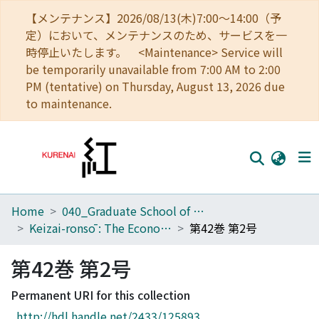
【メンテナンス】2026/08/13(木)7:00～14:00（予
定）において、メンテナンスのため、サービスを一
時停止いたします。 <Maintenance> Service will
be temporarily unavailable from 7:00 AM to 2:00
PM (tentative) on Thursday, August 13, 2026 due
to maintenance.
Home
040_Graduate School of Economics
Home
Keizai-ronsō : The Economic Review
第42巻 第2号
Communities
第42巻 第2号
Browse
Permanent URI for this collection
Download Ranking
http://hdl.handle.net/2433/125893