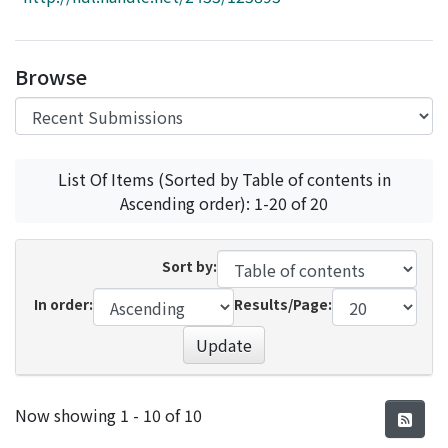
Access Statistics
Library Network
Browse
List Of Items (Sorted by Table of contents in
Ascending order): 1-20 of 20
Sort by:
In order:
Results/Page:
Update
Recent Submissions
Now showing
1 - 10 of 10