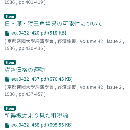
1936
,
pp.401-419
)
本庄, 榮治郎
;
Honjo, Eijiro
;
ホンジョウ, エイジロウ
Item
日・滿・獨三角貿易の可能性について
eca0422_420.pdf(518 KB)
(
京都帝國大學經濟學會
,
經濟論叢
,
Volume 42
,
Issue 2
,
1936
,
pp.420-436
)
谷口, 吉彦
;
Taniguchi, Yoshihiko
;
タニグチ, ヨシヒコ
Item
貨幣價格の運動
eca0422_437.pdf(676.45 KB)
(
京都帝國大學經濟學會
,
經濟論叢
,
Volume 42
,
Issue 2
,
1936
,
pp.437-457
)
飯田, 藤次
;
Iida, Fujitsugu
;
イイダ, フジツグ
Item
所得概念より見た租税論
eca0422_458.pdf(695.55 KB)