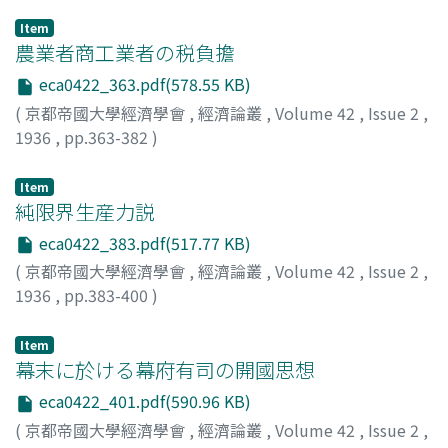
Item
農業者商工業者の税負擔
eca0422_363.pdf(578.55 KB)
(
京都帝國大學經濟學會
,
經濟論叢
,
Volume 42
,
Issue 2
,
1936
,
pp.363-382
)
神戸, 正雄
;
Kambe, Masao
;
カンベ, マサオ
Item
純限界生産力説
eca0422_383.pdf(517.77 KB)
(
京都帝國大學經濟學會
,
經濟論叢
,
Volume 42
,
Issue 2
,
1936
,
pp.383-400
)
高田, 保馬
;
Takata, Yasuma
;
タカタ, ヤスマ
Item
幕末に於ける幕府有司の開國思想
eca0422_401.pdf(590.96 KB)
(
京都帝國大學經濟學會
,
經濟論叢
,
Volume 42
,
Issue 2
,