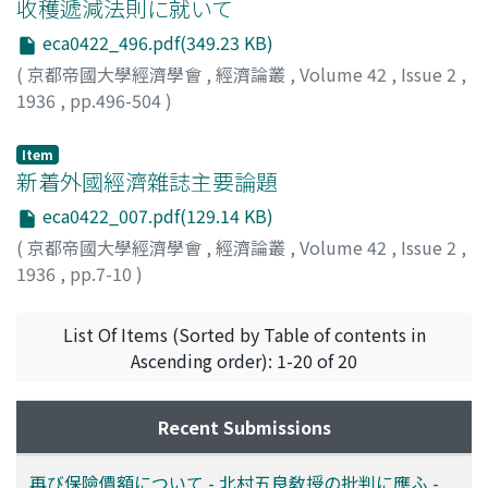
收穫遞減法則に就いて
eca0422_496.pdf(349.23 KB)
(
京都帝國大學經濟學會
,
經濟論叢
,
Volume 42
,
Issue 2
,
1936
,
pp.496-504
)
山岡, 亮一
;
Yamaoka, Ryoichi
;
ヤマオカ, リョウイチ
Item
新着外國經濟雜誌主要論題
eca0422_007.pdf(129.14 KB)
(
京都帝國大學經濟學會
,
經濟論叢
,
Volume 42
,
Issue 2
,
1936
,
pp.7-10
)
List Of Items (Sorted by Table of contents in
Ascending order): 1-20 of 20
Recent Submissions
再び保險價額について - 北村五良敎授の批判に應ふ -