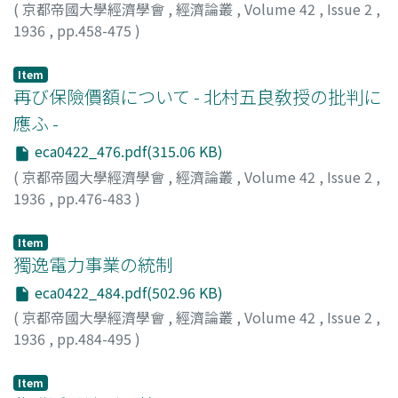
(
京都帝國大學經濟學會
,
經濟論叢
,
Volume 42
,
Issue 2
,
1936
,
pp.458-475
)
島, 恭彦
;
Shima, Yasuhiko
;
シマ, ヤスヒコ
Item
再び保險價額について - 北村五良敎授の批判に
應ふ -
eca0422_476.pdf(315.06 KB)
(
京都帝國大學經濟學會
,
經濟論叢
,
Volume 42
,
Issue 2
,
1936
,
pp.476-483
)
佐波, 宣平
;
Sawa, Sempei
;
サワ, センペイ
Item
獨逸電力事業の統制
eca0422_484.pdf(502.96 KB)
(
京都帝國大學經濟學會
,
經濟論叢
,
Volume 42
,
Issue 2
,
1936
,
pp.484-495
)
田杉, 競
;
Tasugi, Kiso
;
タスギ, キソウ
Item