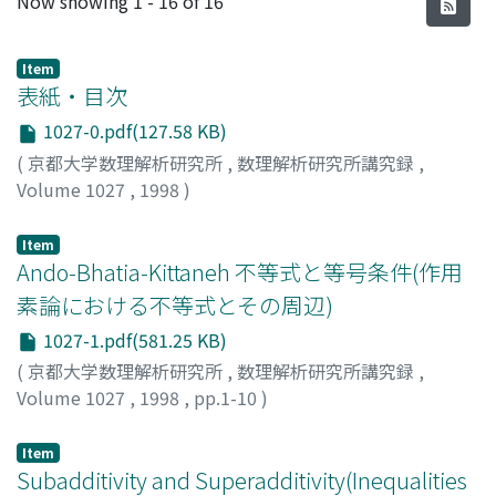
Now showing
1 - 16 of 16
Item
表紙・目次
1027-0.pdf(127.58 KB)
(
京都大学数理解析研究所
,
数理解析研究所講究録
,
Volume 1027
,
1998
)
Item
Ando-Bhatia-Kittaneh 不等式と等号条件(作用
素論における不等式とその周辺)
1027-1.pdf(581.25 KB)
(
京都大学数理解析研究所
,
数理解析研究所講究録
,
Volume 1027
,
1998
,
pp.1-10
)
FUJII, Jun Ichi
;
藤井, 淳一
;
フジイ, ジュンイチ
Item
Subadditivity and Superadditivity(Inequalities