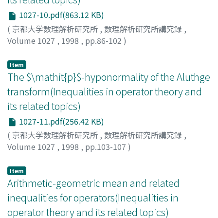
1027-10.pdf(863.12 KB)
(
京都大学数理解析研究所
,
数理解析研究所講究録
,
Volume 1027
,
1998
,
pp.86-102
)
Izumino, Saichi
;
泉野, 佐一
;
イズミノ, サイチ
Item
The $\mathit{p}$-hyponormality of the Aluthge
transform(Inequalities in operator theory and
its related topics)
1027-11.pdf(256.42 KB)
(
京都大学数理解析研究所
,
数理解析研究所講究録
,
Volume 1027
,
1998
,
pp.103-107
)
Yoshino, Takashi
;
吉野, 崇
;
ヨシノ, タカシ
Item
Arithmetic-geometric mean and related
inequalities for operators(Inequalities in
operator theory and its related topics)