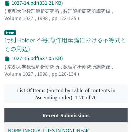
1027-14.pdf(331.21 KB)
(
京都大学数理解析研究所
,
数理解析研究所講究録
,
Volume 1027
,
1998
,
pp.122-125
)
高橋, 眞映
;
高橋, 泰嗣
;
Takahashi, Sin-Ei
;
Takahashi,
Yasuji
;
タカハシ, シンエイ
;
タカハシ, ヤスジ
Item
行列 Holder 不等式(作用素論における不等式と
その周辺)
1027-15.pdf(637.05 KB)
(
京都大学数理解析研究所
,
数理解析研究所講究録
,
Volume 1027
,
1998
,
pp.126-134
)
安藤, 毅
;
日合, 文雄
;
Ando, Tsuyoshi
;
Hiai, Fumio
;
アンド
ウ, ツヨシ
;
ヒアイ, フミオ
List Of Items (Sorted by Table of contents in
Ascending order): 1-20 of 20
Recent Submissions
NORM INEQUALITIES IN NONLINEAR