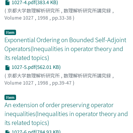
1027-4.pdf(383.4 KB)
(
京都大学数理解析研究所
,
数理解析研究所講究録
,
Volume 1027
,
1998
,
pp.33-38
)
亀井, 栄三郎
;
KAMEI, Eizaburo
;
カメイ, エイザブロウ
Item
Exponential Ordering on Bounded Self-Adjoint
Operators(Inequalities in operator theory and
its related topics)
1027-5.pdf(562.01 KB)
(
京都大学数理解析研究所
,
数理解析研究所講究録
,
Volume 1027
,
1998
,
pp.39-47
)
Tanahashi, Kotaro
;
Yamagami, Shigeru
;
棚橋, 浩太郎
;
山
上, 滋
;
タナハシ, コウタロウ
;
ヤマガミ, シゲル
Item
An extension of order preserving operator
inequalities(Inequalities in operator theory and
its related topics)
1027-6.pdf(784.93 KB)