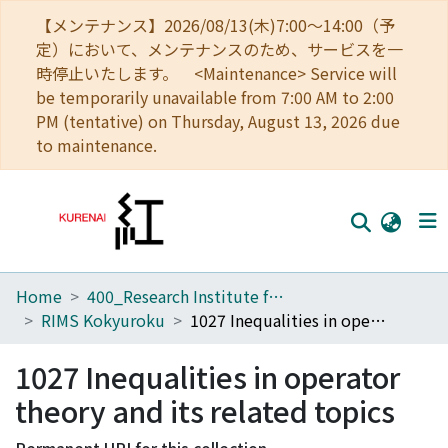
【メンテナンス】2026/08/13(木)7:00～14:00（予
定）において、メンテナンスのため、サービスを一
時停止いたします。 <Maintenance> Service will
be temporarily unavailable from 7:00 AM to 2:00
PM (tentative) on Thursday, August 13, 2026 due
to maintenance.
Home
400_Research Institute for Mathematical Sciences
Home
RIMS Kokyuroku
1027 Inequalities in operator theory and its related topics
Communities
1027 Inequalities in operator
Browse
theory and its related topics
Download Ranking