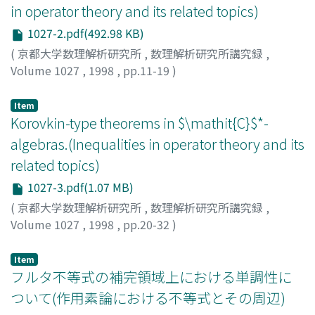
in operator theory and its related topics)
1027-2.pdf(492.98 KB)
(
京都大学数理解析研究所
,
数理解析研究所講究録
,
Volume 1027
,
1998
,
pp.11-19
)
安藤, 毅
;
Ando, Tsuyoshi
;
アンドウ, ツヨシ
Item
Korovkin-type theorems in $\mathit{C}$*-
algebras.(Inequalities in operator theory and its
related topics)
1027-3.pdf(1.07 MB)
(
京都大学数理解析研究所
,
数理解析研究所講究録
,
Volume 1027
,
1998
,
pp.20-32
)
Uchiyama, Mitsuru
;
内山, 充
;
ウチヤマ, ミツル
Item
フルタ不等式の補完領域上における単調性に
ついて(作用素論における不等式とその周辺)