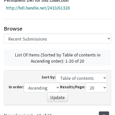
Permanent URI for this collection
Access Statistics
http://hdl.handle.net/2433/61328
Library Network
Browse
List Of Items (Sorted by Table of contents in
Ascending order): 1-20 of 20
Sort by:
In order:
Results/Page:
Update
Recent Submissions