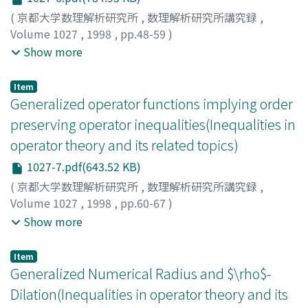
(
京都大学数理解析研究所
,
数理解析研究所講究録
,
Volume 1027
,
1998
,
pp.48-59
)
山崎, 丈明
;
柳田, 昌宏
;
古田, 孝之
;
Yamazaki, Takeaki
;
Show more
Yanagida, Masahiro
;
Furuta, Takayuki
;
ヤマザキ, タケア
キ
;
ヤナギダ, マサヒロ
;
フルタ, タカユキ
Item
Generalized operator functions implying order
preserving operator inequalities(Inequalities in
operator theory and its related topics)
1027-7.pdf(643.52 KB)
(
京都大学数理解析研究所
,
数理解析研究所講究録
,
Volume 1027
,
1998
,
pp.60-67
)
柳田, 昌宏
;
山崎, 丈明
;
古田, 孝之
;
Yanagida, Masahiro
;
Show more
Yamazaki, Takeaki
;
Furuta, Takayuki
;
ヤナギダ, マサヒ
ロ
;
ヤマザキ, タケアキ
;
フルタ, タカユキ
Item
Generalized Numerical Radius and $\rho$-
Dilation(Inequalities in operator theory and its