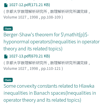
1027-12.pdf(171.21 KB)
(
京都大学数理解析研究所
,
数理解析研究所講究録
,
Volume 1027
,
1998
,
pp.108-109
)
幸崎, 秀樹
;
Kosaki, Hideki
;
コウサキ, ヒデキ
Item
Berger-Shaw's theorem for $\mathit{p}$-
hyponormal operators(Inequalities in operator
theory and its related topics)
1027-13.pdf(670.21 KB)
(
京都大学数理解析研究所
,
数理解析研究所講究録
,
Volume 1027
,
1998
,
pp.110-121
)
Uchiyama, Atsushi
;
内山, 敦
;
ウチヤマ, アツシ
Item
Some convexity constants related to Hlawka
inequalities in Banach spaces(Inequalities in
operator theory and its related topics)