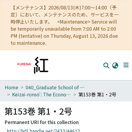
【メンテナンス】2026/08/13(木)7:00～14:00（予
定）において、メンテナンスのため、サービスを一
時停止いたします。 <Maintenance> Service will
be temporarily unavailable from 7:00 AM to 2:00
PM (tentative) on Thursday, August 13, 2026 due
to maintenance.
Home
040_Graduate School of Economics
Home
Keizai-ronsō : The Economic Review
第153巻 第1・2号
Communities
第153巻 第1・2号
Browse
Permanent URI for this collection
Download Ranking
http://hdl.handle.net/2433/44612