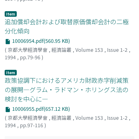
西田, 達昭
;
Nishida, Tatsuaki
;
ニシダ, タツアキ
Item
追加償却会計および取替原価償却会計の二極
分化傾向
10006954.pdf(560.95 KB)
(
京都大學經濟學會
,
經濟論叢
,
Volume 153
,
Issue 1-2
,
1994
,
pp.79-96
)
藤井, 深
;
Fujii, Fukashi
;
フジイ, フカシ
Item
政策協調下におけるアメリカ財政赤字削減策
の展開―グラム・ラドマン・ホリングス法の
検討を中心に―
10006955.pdf(657.12 KB)
(
京都大學經濟學會
,
經濟論叢
,
Volume 153
,
Issue 1-2
,
1994
,
pp.97-116
)
河音, 琢郎
;
Kawane, Takuro
;
カワネ, タクロウ