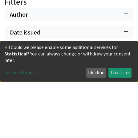
Filters
Author
Date issued
Hi! Could we please enable some additional services for
Classification
Statistical
? You can always change or withdraw your consent
later.
Document Type
Let me choose
I decline
That's ok
Has files
Powered by DSpace and JAIRO Crawler-List
All items in KURENAI are protected by original copyright,
with all rights reserved, unless otherwise indicated.