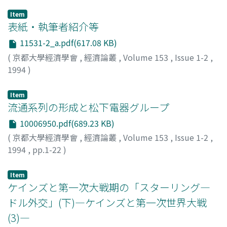
Item
表紙・執筆者紹介等
11531-2_a.pdf(617.08 KB)
(
京都大學經濟學會
,
經濟論叢
,
Volume 153
,
Issue 1-2
,
1994
)
Item
流通系列の形成と松下電器グループ
10006950.pdf(689.23 KB)
(
京都大學經濟學會
,
經濟論叢
,
Volume 153
,
Issue 1-2
,
1994
,
pp.1-22
)
下谷, 政弘
;
Shimotani, Masahiro
;
シモタニ, マサヒロ
Item
ケインズと第一次大戦期の「スターリング―
ドル外交」(下)―ケインズと第一次世界大戦
(3)―