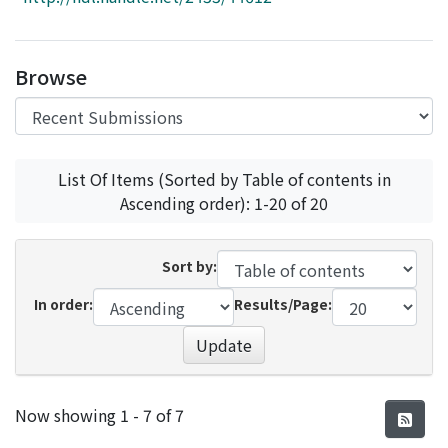
Access Statistics
Library Network
Browse
List Of Items (Sorted by Table of contents in
Ascending order): 1-20 of 20
Sort by:
In order:
Results/Page:
Update
Recent Submissions
Now showing
1 - 7 of 7