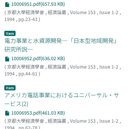
10006951.pdf(657.93 KB)
(
京都大學經濟學會
,
經濟論叢
,
Volume 153
,
Issue 1-2
,
1994
,
pp.23-43
)
岩本, 武和
;
Iwamoto, Takekazu
;
イワモト, タケカズ
Item
電力事業と水資源開発―「日本型地域開発」
研究所説―
10006952.pdf(636.02 KB)
(
京都大學經濟學會
,
經濟論叢
,
Volume 153
,
Issue 1-2
,
1994
,
pp.44-61
)
小森, 治夫
;
Komori, Haruo
;
コモリ, ハルオ
Item
アメリカ電話事業におけるユニバーサル・サ
ービス(2)
10006953.pdf(461.03 KB)
(
京都大學經濟學會
,
經濟論叢
,
Volume 153
,
Issue 1-2
,
1994
,
pp.62-78
)