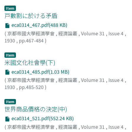
Item
戸數割に於ける矛盾
eca0314_467.pdf(488 KB)
(
京都帝國大學經濟學會
,
經濟論叢
,
Volume 31
,
Issue 4
,
1930
,
pp.467-484
)
神戸, 正雄
;
Kambe, Masao
;
カンベ, マサオ
Item
米國文化社會學(下)
eca0314_485.pdf(1.03 MB)
(
京都帝國大學經濟學會
,
經濟論叢
,
Volume 31
,
Issue 4
,
1930
,
pp.485-520
)
米田, 庄太郎
;
Yoneda, Shotaro
;
ヨネダ, ショウタロウ
Item
世界商品價格の決定(中)
eca0314_521.pdf(552.24 KB)
(
京都帝國大學經濟學會
,
經濟論叢
,
Volume 31
,
Issue 4
,