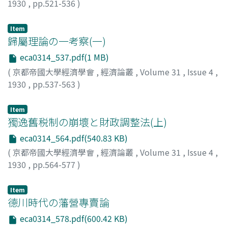
1930
,
pp.521-536
)
作田, 莊一
;
Sakuta, Shoichi
;
サクタ, ショウイチ
Item
歸屬理論の一考察(一)
eca0314_537.pdf(1 MB)
(
京都帝國大學經濟學會
,
經濟論叢
,
Volume 31
,
Issue 4
,
1930
,
pp.537-563
)
柴田, 敬
;
Shibata, Kei
;
シバタ, ケイ
Item
獨逸舊税制の崩壞と財政調整法(上)
eca0314_564.pdf(540.83 KB)
(
京都帝國大學經濟學會
,
經濟論叢
,
Volume 31
,
Issue 4
,
1930
,
pp.564-577
)
中川, 與之助
;
Nakagawa, Yonosuke
;
ナカガワ, ヨノスケ
Item
德川時代の藩營專賣論
eca0314_578.pdf(600.42 KB)