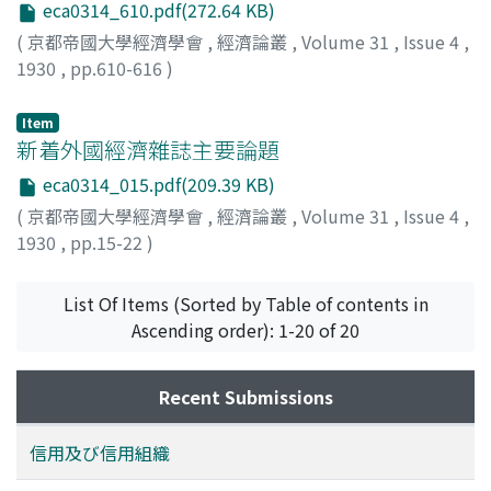
eca0314_610.pdf(272.64 KB)
(
京都帝國大學經濟學會
,
經濟論叢
,
Volume 31
,
Issue 4
,
1930
,
pp.610-616
)
蜷川, 虎三
;
Ninagawa, Torazo
;
ニナガワ, トラゾウ
Item
新着外國經濟雜誌主要論題
eca0314_015.pdf(209.39 KB)
(
京都帝國大學經濟學會
,
經濟論叢
,
Volume 31
,
Issue 4
,
1930
,
pp.15-22
)
List Of Items (Sorted by Table of contents in
Ascending order): 1-20 of 20
Recent Submissions
信用及び信用組織