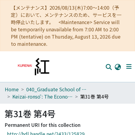
【メンテナンス】2026/08/13(木)7:00～14:00（予
定）において、メンテナンスのため、サービスを一
時停止いたします。 <Maintenance> Service will
be temporarily unavailable from 7:00 AM to 2:00
PM (tentative) on Thursday, August 13, 2026 due
to maintenance.
Home
040_Graduate School of Economics
Home
Keizai-ronsō : The Economic Review
第31巻 第4号
Communities
第31巻 第4号
Browse
Permanent URI for this collection
Download Ranking
http://hdl.handle.net/2433/125829