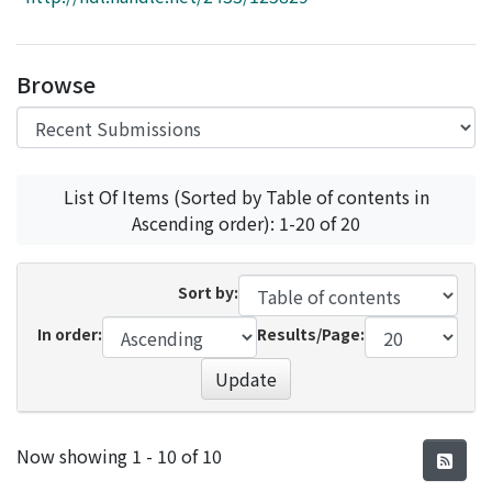
Access Statistics
Library Network
Browse
List Of Items (Sorted by Table of contents in
Ascending order): 1-20 of 20
Sort by:
In order:
Results/Page:
Update
Recent Submissions
Now showing
1 - 10 of 10