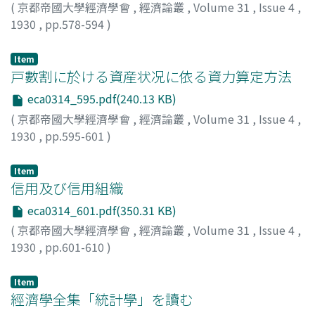
(
京都帝國大學經濟學會
,
經濟論叢
,
Volume 31
,
Issue 4
,
1930
,
pp.578-594
)
堀江, 保藏
;
Horie, Yasuzo
;
ホリエ, ヤスゾウ
Item
戸數割に於ける資産状况に依る資力算定方法
eca0314_595.pdf(240.13 KB)
(
京都帝國大學經濟學會
,
經濟論叢
,
Volume 31
,
Issue 4
,
1930
,
pp.595-601
)
安田, 元七
;
Yasuda, Motoshichi
;
ヤスダ, モトシチ
Item
信用及び信用組織
eca0314_601.pdf(350.31 KB)
(
京都帝國大學經濟學會
,
經濟論叢
,
Volume 31
,
Issue 4
,
1930
,
pp.601-610
)
中谷, 實
;
Nakatani, Minoru
;
ナカタニ, ミノル
Item
經濟學全集「統計學」を讀む