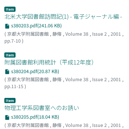
内海, 博司
;
Utsumi, Hiroshi
;
ウツミ, ヒロシ
Item
北米大学図書館訪問記(1) - 電子ジャーナル編 -
s380203.pdf(241.06 KB)
(
京都大学附属図書館
,
静脩
,
Volume 38
,
Issue 2
,
2001
,
pp.7-10
)
冨岡, 達治
;
Tomioka, Tatsuji
;
トミオカ, タツジ
Item
附属図書館利用統計（平成12年度）
s380204.pdf(20.87 KB)
(
京都大学附属図書館
,
静脩
,
Volume 38
,
Issue 2
,
2001
,
pp.11-15
)
Item
物理工学系図書室へのお誘い
s380205.pdf(18.04 KB)
(
京都大学附属図書館
,
静脩
,
Volume 38
,
Issue 2
,
2001
,