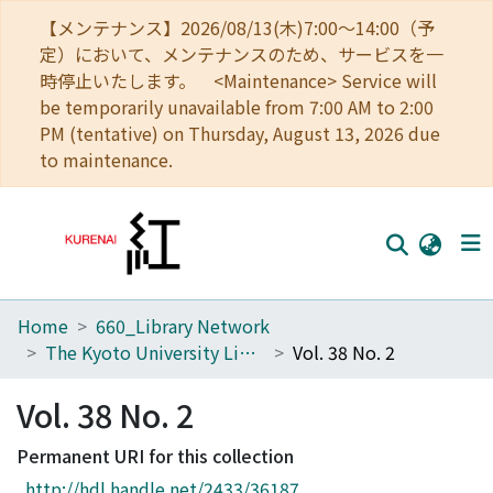
【メンテナンス】2026/08/13(木)7:00～14:00（予
定）において、メンテナンスのため、サービスを一
時停止いたします。 <Maintenance> Service will
be temporarily unavailable from 7:00 AM to 2:00
PM (tentative) on Thursday, August 13, 2026 due
to maintenance.
Home
660_Library Network
Home
The Kyoto University Library Network Bulletin : Sei-shu
Vol. 38 No. 2
Communities
Vol. 38 No. 2
Browse
Permanent URI for this collection
Download Ranking
http://hdl.handle.net/2433/36187