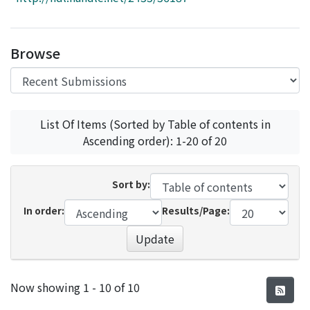
Access Statistics
Library Network
Browse
List Of Items (Sorted by Table of contents in
Ascending order): 1-20 of 20
Sort by:
In order:
Results/Page:
Update
Recent Submissions
Now showing
1 - 10 of 10