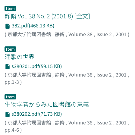
Item
静脩 Vol. 38 No. 2 (2001.8) [全文]
382.pdf(468.13 KB)
(
京都大学附属図書館
,
静脩
,
Volume 38
,
Issue 2
,
2001
)
Item
連歌の世界
s380201.pdf(59.15 KB)
(
京都大学附属図書館
,
静脩
,
Volume 38
,
Issue 2
,
2001
,
pp.1-3
)
光田, 和伸
;
Mitsuta, Kazunobu
;
ミツタ, カズノブ
Item
生物学者からみた図書館の意義
s380202.pdf(71.73 KB)
(
京都大学附属図書館
,
静脩
,
Volume 38
,
Issue 2
,
2001
,
pp.4-6
)