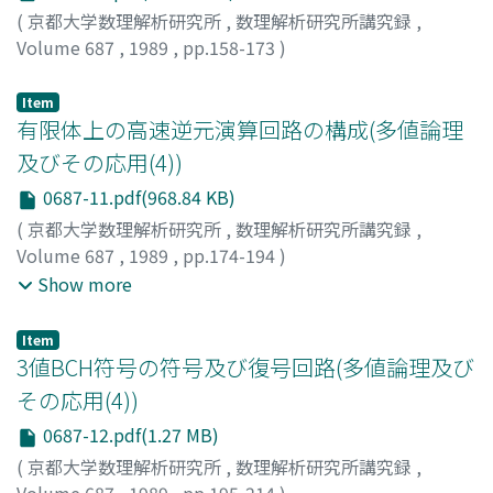
(
京都大学数理解析研究所
,
数理解析研究所講究録
,
Volume 687
,
1989
,
pp.158-173
)
鈴木, 和敏
;
森末, 道忠
;
Suzuki, Kazutoshi
;
Morisue,
Mititada
;
スズキ, カズトシ
;
モリスエ, ミチタダ
Item
有限体上の高速逆元演算回路の構成(多値論理
及びその応用(4))
0687-11.pdf(968.84 KB)
(
京都大学数理解析研究所
,
数理解析研究所講究録
,
Volume 687
,
1989
,
pp.174-194
)
荒木, 純道
;
藤田, 育雄
;
森末, 道忠
;
Araki, Kiyomichi
;
Show more
Fujita, Ikuo
;
Morisue, Mititada
;
アラキ, キヨミチ
;
フジタ,
イクオ
;
モリスエ, ミチタダ
Item
3値BCH符号の符号及び復号回路(多値論理及び
その応用(4))
0687-12.pdf(1.27 MB)
(
京都大学数理解析研究所
,
数理解析研究所講究録
,