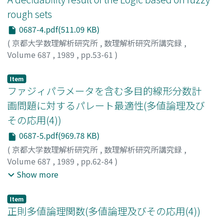
rough sets
0687-4.pdf(511.09 KB)
(
京都大学数理解析研究所
,
数理解析研究所講究録
,
Volume 687
,
1989
,
pp.53-61
)
Nakamura, Akira
;
中村, 昭
;
ナカムラ, アキラ
Item
ファジィパラメータを含む多目的線形分数計
画問題に対するパレート最適性(多値論理及び
その応用(4))
0687-5.pdf(969.78 KB)
(
京都大学数理解析研究所
,
数理解析研究所講究録
,
Volume 687
,
1989
,
pp.62-84
)
坂和, 正敏
;
矢野, 均
;
高橋, 淳也
;
Sakawa, Masatoshi
;
Yano,
Show more
Hitoshi
;
Takahashi, Junya
;
サカワ, マサトシ
;
ヤノ, ヒトシ
;
タカハシ, ジュンヤ
Item
正則多値論理関数(多値論理及びその応用(4))