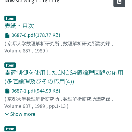
Now showing
1 - 16 of 16
Item
表紙・目次
0687-0.pdf(178.77 KB)
(
京都大学数理解析研究所
,
数理解析研究所講究録
,
Volume 687
,
1989
)
Item
電荷制御を使用したCMOS4値論理回路の応用
(多値論理及びその応用(4))
0687-1.pdf(944.99 KB)
(
京都大学数理解析研究所
,
数理解析研究所講究録
,
Volume 687
,
1989
,
pp.1-13
)
松本, 政之
;
渡辺, 龍起
;
榎田, 光明
;
長良, 繁徳
;
Matsumoto,
Show more
Masayuki
;
Watanabe, Tatsuki
;
Enokida, Mitsuaki
;
Nagara, Shigenori
;
マツモト, マサユキ
;
ワタナベ, タツキ
;
Item