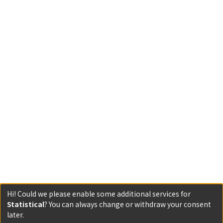
Hi! Could we please enable some additional services for
Statistical
? You can always change or withdraw your consent
Powered by DSpace and JAIRO Crawler-List
later.
All items in KURENAI are protected by original copyright,