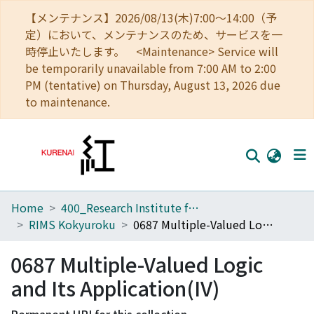
【メンテナンス】2026/08/13(木)7:00～14:00（予
定）において、メンテナンスのため、サービスを一
時停止いたします。 <Maintenance> Service will
be temporarily unavailable from 7:00 AM to 2:00
PM (tentative) on Thursday, August 13, 2026 due
to maintenance.
Home
400_Research Institute for Mathematical Sciences
Home
RIMS Kokyuroku
0687 Multiple-Valued Logic and Its Application(IV)
Communities
0687 Multiple-Valued Logic
Browse
and Its Application(IV)
Download Ranking