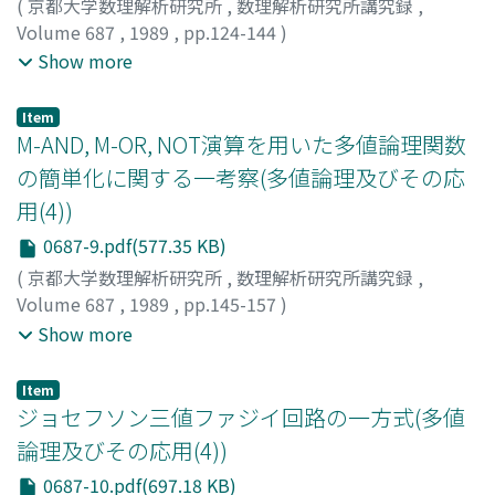
(
京都大学数理解析研究所
,
数理解析研究所講究録
,
Volume 687
,
1989
,
pp.124-144
)
大和, 一晴
;
中島, 恭一
;
畑, 豊
;
佐藤, 隆志
;
YAMATO,
Show more
Kazuharu
;
NAKASHIMA, Kyoichi
;
HATA, Yutaka
;
SATO,
Takashi
;
ヤマト, カズハル
;
ナカシマ, キョウイチ
;
ハタ, ユ
Item
タカ
;
サトウ, タカシ
M-AND, M-OR, NOT演算を用いた多値論理関数
の簡単化に関する一考察(多値論理及びその応
用(4))
0687-9.pdf(577.35 KB)
(
京都大学数理解析研究所
,
数理解析研究所講究録
,
Volume 687
,
1989
,
pp.145-157
)
長尾, 敬之
;
高浪, 五男
;
井上, 克司
;
Nagao, Takayuki
;
Show more
Takanami, Itsuo
;
Inoue, Katushi
;
ナガオ, タカユキ
;
タカ
ナミ, イツオ
;
イノウエ, カツシ
Item
ジョセフソン三値ファジイ回路の一方式(多値
論理及びその応用(4))
0687-10.pdf(697.18 KB)