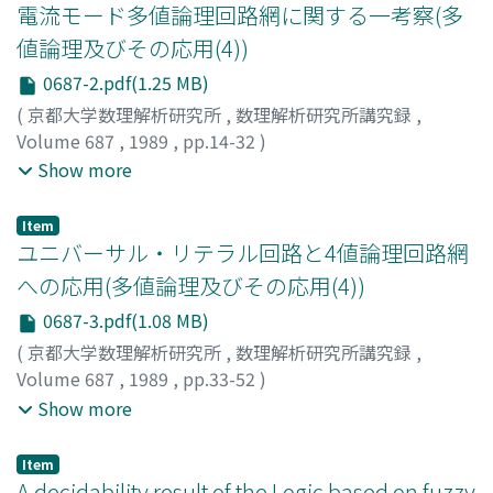
エノキダ, ミツアキ
;
ナガラ, シゲノリ
電流モード多値論理回路網に関する一考察(多
値論理及びその応用(4))
0687-2.pdf(1.25 MB)
(
京都大学数理解析研究所
,
数理解析研究所講究録
,
Volume 687
,
1989
,
pp.14-32
)
石塚, 興彦
;
黒木, 裕嗣
;
紀伊, 直人
;
Ishizuka, Okihiko
;
Show more
Kuroki, Yuji
;
Kii, Naoto
;
イシズカ, オキヒコ
;
クロキ, ユウ
ジ
;
キイ, ナオト
Item
ユニバーサル・リテラル回路と4値論理回路網
への応用(多値論理及びその応用(4))
0687-3.pdf(1.08 MB)
(
京都大学数理解析研究所
,
数理解析研究所講究録
,
Volume 687
,
1989
,
pp.33-52
)
瑞慶覧, 長定
;
本多, 真
;
長嶺, 豊
;
安冨祖, 忠信
;
Zukeran,
Show more
Chotei
;
Honda, Makoto
;
Nagamine, Yutaka
;
Afuso,
Chushin
;
ズケラン, チョウテイ
;
ホンダ, マコト
;
ナガミネ,
Item
ユタカ
;
アフソ, チュウシン
A decidability result of the Logic based on fuzzy