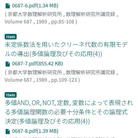
0687-6.pdf(1.34 MB)
(
京都大学数理解析研究所
,
数理解析研究所講究録
,
Volume 687
,
1989
,
pp.85-108
)
高木, 昇
;
向殿, 政男
;
Takagi, Noboru
;
Mukaidono, Masao
;
タカギ, ノボル
;
ムカイドノ, マサオ
Item
未定係数法を用いたクリーネ代数の有限モデ
ルの導出(多値論理及びその応用(4))
0687-7.pdf(855.42 KB)
(
京都大学数理解析研究所
,
数理解析研究所講究録
,
Volume 687
,
1989
,
pp.109-123
)
二宮, 智子
;
向殿, 政男
;
Ninomiya, Tomoko
;
Mukaidono,
Masao
;
ニノミヤ, トモコ
;
ムカイドノ, マサオ
Item
多値AND, OR, NOT, 定数, 変数によって表現され
る多値論理関数の必要十分条件とその論理式
決定(多値論理及びその応用(4))
0687-8.pdf(1.39 MB)