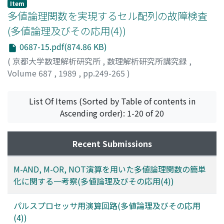
ジ
;
カメヤマ, ミチタカ
;
ヒグチ, タツオ
Item
多値論理関数を実現するセル配列の故障検査
(多値論理及びその応用(4))
0687-15.pdf(874.86 KB)
(
京都大学数理解析研究所
,
数理解析研究所講究録
,
Volume 687
,
1989
,
pp.249-265
)
高浪, 五男
;
井上, 克司
;
Takanami, Itsuo
;
Inoue, Katsushi
;
タカナミ, イツオ
;
イノウエ, カツシ
List Of Items (Sorted by Table of contents in
Ascending order): 1-20 of 20
Recent Submissions
M-AND, M-OR, NOT演算を用いた多値論理関数の簡単
化に関する一考察(多値論理及びその応用(4))
パルスプロセッサ用演算回路(多値論理及びその応用
(4))