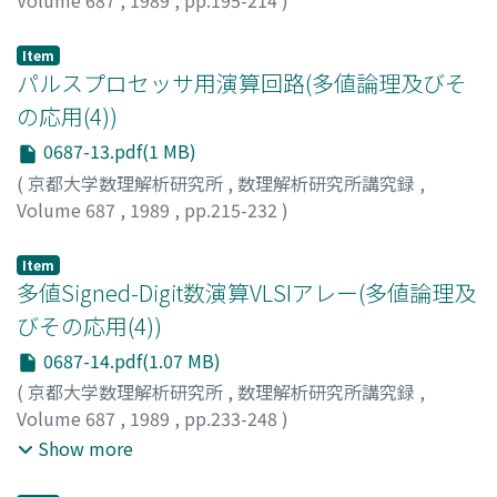
Volume 687
,
1989
,
pp.195-214
)
村中, 徳明
;
今西, 茂
;
muranaka, Noriaki
;
Imanishi,
Shigeru
;
ムラナカ, ノリアキ
;
イマニシ, シゲル
Item
パルスプロセッサ用演算回路(多値論理及びそ
の応用(4))
0687-13.pdf(1 MB)
(
京都大学数理解析研究所
,
数理解析研究所講究録
,
Volume 687
,
1989
,
pp.215-232
)
佐藤, 丞
;
三浦, 守
;
SATOU, Susumu
;
MIURA, Mamoru
;
サ
トウ, ススム
;
ミウラ, マモル
Item
多値Signed-Digit数演算VLSIアレー(多値論理及
びその応用(4))
0687-14.pdf(1.07 MB)
(
京都大学数理解析研究所
,
数理解析研究所講究録
,
Volume 687
,
1989
,
pp.233-248
)
川人, 祥二
;
亀山, 充隆
;
樋口, 龍雄
;
Kawahito, Shoji
;
Show more
Kameyama, Michitaka
;
Higuchi, Tatsuo
;
カワヒト, ショウ