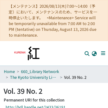
【メンテナンス】2026/08/13(木)7:00～14:00（予
定）において、メンテナンスのため、サービスを一
時停止いたします。 <Maintenance> Service will
be temporarily unavailable from 7:00 AM to 2:00
PM (tentative) on Thursday, August 13, 2026 due
to maintenance.
Home
660_Library Network
Home
The Kyoto University Library Network Bulletin : Sei-shu
Vol. 39 No. 2
Communities
Vol. 39 No. 2
Browse
Permanent URI for this collection
Download Ranking
http://hdl.handle.net/2433/36191