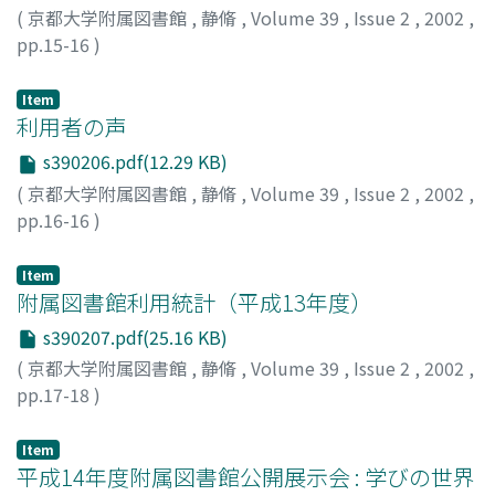
(
京都大学附属図書館
,
静脩
,
Volume 39
,
Issue 2
,
2002
,
pp.15-16
)
秋本, 好治
;
Akimoto, Koji
;
アキモト, コウジ
Item
利用者の声
s390206.pdf(12.29 KB)
(
京都大学附属図書館
,
静脩
,
Volume 39
,
Issue 2
,
2002
,
pp.16-16
)
中嶋, 謙昌
;
Nakashima, Kensuke
;
ナカシマ, ケンスケ
Item
附属図書館利用統計（平成13年度）
s390207.pdf(25.16 KB)
(
京都大学附属図書館
,
静脩
,
Volume 39
,
Issue 2
,
2002
,
pp.17-18
)
Item
平成14年度附属図書館公開展示会 : 学びの世界