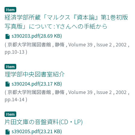
藤本, 幸夫
;
Fujimoto, Yukio
;
フジモト, ユキオ
Item
経済学部所蔵「マルクス『資本論』第1巻初版
写真版」について : Yさんへの手紙から
s390203.pdf(28.69 KB)
(
京都大学附属図書館
,
静脩
,
Volume 39
,
Issue 2
,
2002
,
pp.10-13
)
松田, 博
;
Matsuda, Hiroshi
;
マツダ, ヒロシ
Item
理学部中央図書室紹介
s390204.pdf(23.17 KB)
(
京都大学附属図書館
,
静脩
,
Volume 39
,
Issue 2
,
2002
,
pp.14-14
)
喜多, 吉一
;
Kita, Yoshikazu
;
キタ, ヨシカズ
Item
片田文庫の音盤資料(CD・LP)
s390205.pdf(23.21 KB)