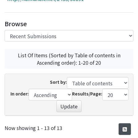
Access Statistics
Library Network
Browse
List Of Items (Sorted by Table of contents in
Ascending order): 1-20 of 20
Sort by:
In order:
Results/Page:
Update
Recent Submissions
Now showing
1 - 13 of 13