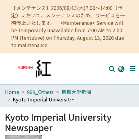
【メンテナンス】2026/08/13(木)7:00～14:00（予
定）において、メンテナンスのため、サービスを一
時停止いたします。 <Maintenance> Service will
be temporarily unavailable from 7:00 AM to 2:00
PM (tentative) on Thursday, August 13, 2026 due
to maintenance.
Home
999_Others
京都大学新聞
Home
Kyoto Imperial University Newspaper
Communities
Kyoto Imperial University
Browse
Newspaper
Download Ranking