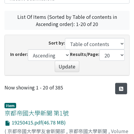
List Of Items (Sorted by Table of contents in
Ascending order): 1-20 of 20
Sort by:
In order:
Results/Page:
Update
Recent Submissions
Now showing
1 - 20 of 385
Item
亰都帝國大學新聞 第1號
19250415.pdf(46.78 MB)
(
京都帝國大學學友會新聞部
,
亰都帝國大學新聞
,
Volume