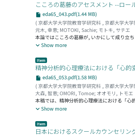
不十分さがうかがわれ, 教示方法や解釈方法
こころの葛藤のアセスメント --ロー
高さについては, 事例に臨機応変に対応でき
eda65_043.pdf(1.44 MB)
い。今後はイメージカード選択を通したアセ
(
京都大学大学院教育学研究科
,
京都大学大学
元木, 幸恵
;
MOTOKI, Sachie
;
モトキ, サチエ
本論ではこころの葛藤が, いかにして成り立
おける考察から, エディプス期までは「獲得す
Show more
く」ものとして葛藤が存在していると理解され
考えられる。これらの葛藤をアセスメントする
Item
ロールシャッハ法を用いて理解していくことが
精神分析的心理療法における「心的変化
まりにもセラピスト側の早急すぎる理解である
eda65_053.pdf(1.58 MB)
れる。
(
京都大学大学院教育学研究科
,
京都大学大学
大森, 智恵
;
OMORI, Tomoe
;
オオモリ, トモエ
本稿では、精神分析的心理療法における「心
る「心的変化」については「心的空間」と密
Show more
「心的変化」にも、「心的空間」の拡がりが
にどのようなものなのか、何によってどのよ
Item
方、このこと自体が、私たちの臨床の在り方
日本におけるスクールカウンセリン