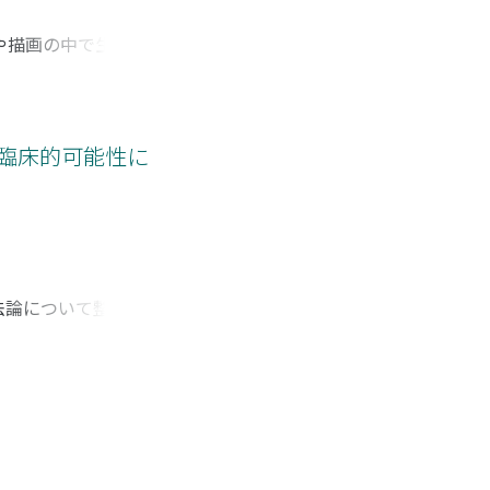
や描画の中で生じて
化されていく描画の
て描画はコミュニケ
りわけ相互性の高い
示唆されている。ス
る臨床的可能性に
の場にもなり, 描
法論について整理す
研究の課題と可能性
遷、質的研究法の分
質的研究は、事例研
介されることが多い
ヴを含めた質的研究
能性が示唆された。