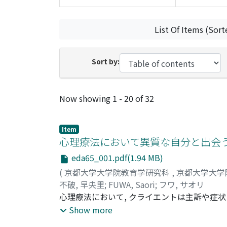
List Of Items (Sort
Sort by:
Recent Submissions
Now showing
1 - 20 of 32
Item
心理療法において異質な自分と出会うこ
eda65_001.pdf(1.94 MB)
(
京都大学大学院教育学研究科
,
京都大学大学
不破, 早央里
;
FUWA, Saori
;
フワ, サオリ
心理療法において, クライエントは主訴や症
ることがある。本論では"自分の揺らぎ"と定義
Show more
今回の研究では理論研究と調査研究の双方を検