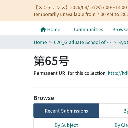
【メンテナンス】2026/08/13(木)7:00～14
temporarily unavailable from 7:00 AM to 2:0
Home
Communities
Brows
Home
020_Graduate School of Education
第65号
Permanent URI for this collection
http://hd
Browse
Recent Submissions
By
By Subject
By Cla