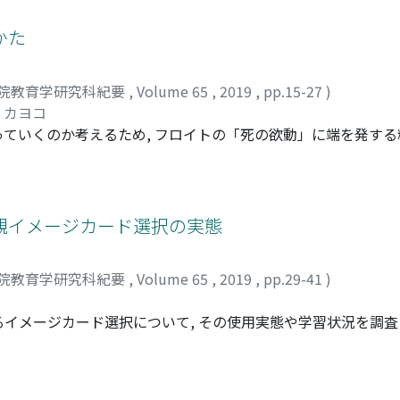
はイメージを表現する中で体験されやすい。その体験の中で出
弁証法的"な動きがなされることが重要であることが示唆された。事
かた
深くコミットし, 最終的に安定した様子の箱庭が作られた事
とで"弁証法的"な動きが生じ, 心の変容に繋がると考えられる
院教育学研究科紀要
,
Volume 65
,
2019
,
pp.15-27
)
 カヨコ
ていくのか考えるため, フロイトの「死の欲動」に端を発す
, ウィニコットの「破綻恐怖」を取り上げた。そして, 人々の自
ること, 「死にたい」というと同時に, 「なぜ生きているのか
動も, 同一の円環として位置づけられることに気づいた。さらに
として受け入れること, 受け入れようとすることが, 絶望から
親イメージカード選択の実態
イエントに対して心理臨床家がやるべきことは, 自己破壊へと進
くことであると見出した。
院教育学研究科紀要
,
Volume 65
,
2019
,
pp.29-41
)
イメージカード選択について, その使用実態や学習状況を調査し
た。医療, 福祉, 産業など臨床現場における臨床心理士122
ード選択を認知し, 実施していることが明らかとなった。ただし,
異なる水準のイメージを扱っていると考えられた。背景として, 