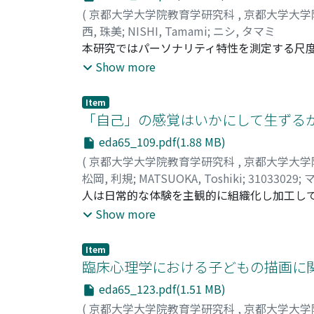
(
京都大学大学院教育学研究科
,
京都大学大学
西, 珠美
;
NISHI, Tamami
;
ニシ, タマミ
本研究ではパーソナリティ特性を測定する尺度の1つ
関連を明らかにすることを試みた。103名の大学
Show more
影響について, ロジスティック回帰分析を行い
れてきた"室内空間の構成方法"だけではなく,
Item
現を理解する上で重要な意味を持つことがデー
「自己」の感覚はいかにして生ずるか?
重視しながら室内画の個別性を検討することで
eda65_109.pdf(1.88 MB)
が考えられた。
(
京都大学大学院教育学研究科
,
京都大学大学
松岡, 利規
;
MATSUOKA, Toshiki
;
31033029
;
マ
人は日常的な体験を主観的に組織化し加工して
化の主体は自己感(sense of self)と呼ば
Show more
は「被観察乳児 observed infant」(発
infant」(精神分析の発達理論に基づき遡及的
Item
観察乳児・臨床乳児それぞれの立場から近年の
臨床心理学における子どもの描画に関し
と発達障害の2つを挙げ, その特異な体験に
eda65_123.pdf(1.51 MB)
お重要なテーマとして注目されており, 現代
(
京都大学大学院教育学研究科
,
京都大学大学
あることがわかった。