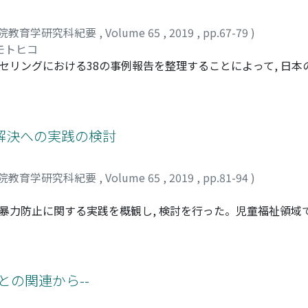
や理論だけでは決してなしえないということである。そして多
ントについての理解をさらに深めていくことの重要性が改めて
院教育学研究科紀要
,
Volume 65
,
2019
,
pp.67-79
)
 モトヒコ
セリングにおける38の事例報告を整理することによって, 日
の結果, 主たるテーマから, 10のカテゴリーに分類された
 多くの事例の中で問われた「面接構造」の「安定－不安定さ」の
4つの活動のあり方を示した。「関係図」や「活動のあり方」は,
のであり, 日本のスクールカウンセラーの特徴と実践知を抽
解決への実践の検討
院教育学研究科紀要
,
Volume 65
,
2019
,
pp.81-94
)
暴力防止に関する実践を概観し, 検討を行った。児童福祉領域で
る支援は行われてきた。しかし, これらの支援はあくまでも健全
受ける児童, 暴力を振るう児童にとって, 暴力防止こそ健全な
親における暴力防止の概観から, トラウマ等を見立てた上での個
も見られた。今後の課題として, 現実的な安全が継続的に確保され
ルとの関連から--
きていく苦しさなどそれぞれの個別的な生に眼差しを向けるこ