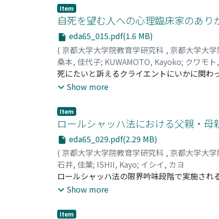
られることであり, 特にユング派心理療法で
Item
汰するのではなく, 認めて, 次の展開へと"
自死を望む人への心理臨床家のあり
初異質な印象のあるイメージにクライエントが
eda65_015.pdf(1.6 MB)
質なイメージと親和的なイメージを揺れ動くこ
(
京都大学大学院教育学研究科
,
京都大学大学
桑本, 佳代子
;
KUWAMOTO, Kayoko
;
クワモト,
死にたいと訴えるクライエントにいかに関わっ
解いた。その中で, クラインの「羨望と感謝」
Show more
育歴に深く根を下ろした死に憑かれた自我があ
ことを見いだすとともに, 生の欲動も死の欲
Item
著者の著作を通して, 過去の生活を死んだもの
ロールシャッハ法における父親・母
なのではないかと考えた。自殺願望の強いクラ
eda65_029.pdf(2.29 MB)
背景にある不安, 恐怖をくり返し分析してい
(
京都大学大学院教育学研究科
,
京都大学大学
石井, 佳葉
;
ISHII, Kayo
;
イシイ, カヨ
ロールシャッハ法の限界吟味段階で実施される
しての可能性と課題について探ることを目的とし
Show more
施した結果, 対象者の90%以上がイメージカ
れていないことが示され, 各施行者によって
Item