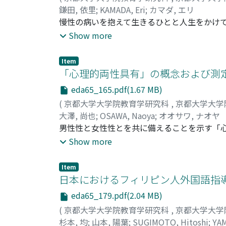
鎌田, 依里
;
KAMADA, Eri
;
カマダ, エリ
慢性の病いを抱えて生きるひとと人生をかけて
る必要がある。生物学的な側面, 心理学的な側
Show more
類と程度によって分類される。心理学的な側面
響していることが推察できる。社会的な側面から
Item
の質や種類が影響している。支援者は, 目の
「心理的両性具有」の概念および測
し, かかわることが有効である。様々な種類
eda65_165.pdf(1.67 MB)
(
京都大学大学院教育学研究科
,
京都大学大学
大澤, 尚也
;
OSAWA, Naoya
;
オオサワ, ナオヤ
男性性と女性性とを共に備えることを示す「心
人の生き方の理解に重要な概念となりうる。ユン
Show more
って男性性もしくは女性性の抑圧が生じるが,
心理的両性具有を理解することが重視されてき
Item
単に広汎に男性性・女性性を有することとして
日本におけるフィリピン人外国語指導助手
火となった。男性性・女性性を対立的に捉えう
eda65_179.pdf(2.04 MB)
ら心理的両性具有を測定できる方法を確立させ
(
京都大学大学院教育学研究科
,
京都大学大学
杉本, 均
;
山本, 陽葉
;
SUGIMOTO, Hitoshi
;
YA