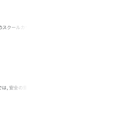
くの具体的な事例を
確認された。
本のスクールカウンセ
。それらの関係図とし
軸と, 「外界と内
 日本のスクールカ
出したものである。
は, 安全の重要性
な育ちを保障する上
育ちの必要不可欠な
人への心理臨床的支
ているか, 注視を続
とがあげられた。