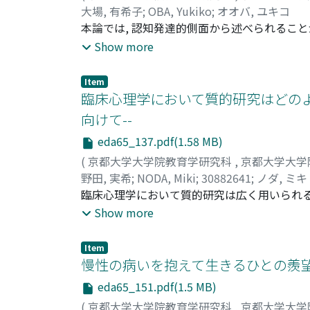
大場, 有希子
;
OBA, Yukiko
;
オオバ, ユキコ
本論では, 認知発達的側面から述べられるこ
いることについて文献を用いて検討した。なぐ
Show more
発達的変化は, 言語や社会性, 様々な心理
ーションとなり, 臨床場面において描画はセ
Item
スクィグルは間主観的なものであり, 言葉に
臨床心理学において質的研究はどのよ
クィグルをはじめとする子どもの描画は内界を
向けて--
画からその交流の質や他者・外的世界との関
eda65_137.pdf(1.58 MB)
(
京都大学大学院教育学研究科
,
京都大学大学
野田, 実希
;
NODA, Miki
;
30882641
;
ノダ, ミキ
臨床心理学において質的研究は広く用いられ
ることが必要である。本稿では、質的研究に
Show more
について論じた。スコーピングレビューに基づ
類、事例研究をめぐる方向性、質的研究にお
Item
究との位置づけが混在しており、主に臨床心
慢性の病いを抱えて生きるひとの羨望
ことから、事例研究をめぐる議論に引き込ま
eda65_151.pdf(1.5 MB)
の持つ認識論的世界観が見落とされているこ
(
京都大学大学院教育学研究科
,
京都大学大学