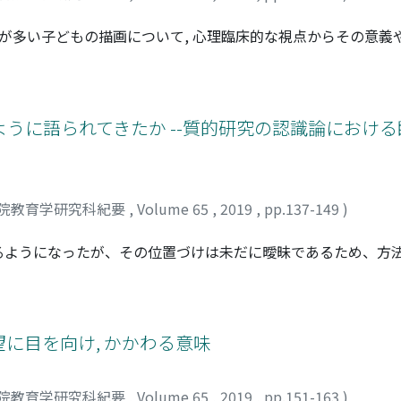
とが多い子どもの描画について, 心理臨床的な視点からその意義
りがきから象徴性を持った絵となり, 形が生じて画面が秩序
発達と複雑に絡み合っている。言語能力が未熟である子どもにとっ
ラピストとクライエントの中間領域での遊びと考えられる。と
なり得ないものを表現するとともに言葉での表現を促し得ると
うに語られてきたか --質的研究の認識論におけ
表現し他者に伝えるとともに, 描画行為そのものが相互的な交流
わり方についても検討することができる可能性が考えられた。
院教育学研究科紀要
,
Volume 65
,
2019
,
pp.137-149
)
るようになったが、その位置づけは未だに曖昧であるため、方
関する国内の文献を検討することで、臨床心理学における質的
いて選択された42本の論文について、質的研究の方法論の変
けるナラティヴの4つの視点から検討した。臨床心理学において
理学的援助に対する効果・介入研究のための分析手法として紹
に目を向け, かかわる意味
れる形で語られていることが示された。それにより、ナラティ
とが指摘され、ナラティヴの生成の場としての研究的意義と可
院教育学研究科紀要
,
Volume 65
,
2019
,
pp.151-163
)