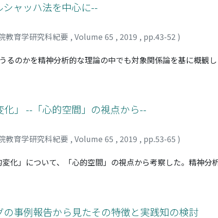
は各臨床現場で独自の発展を遂げてきたことが推察された。手
ルシャッハ法を中心に--
るという利点が考えられるが, 施行者によって意識的に活用され
スメントの可能性について事例研究を重ねていく必要があると
院教育学研究科紀要
,
Volume 65
,
2019
,
pp.43-52
)
ちうるのかを精神分析的な理論の中でも対象関係論を基に概観
べき」ものとして, 対象関係論における考察から, エディプス
た。前者での固着が境界性人格構造に, 後者が神経症人格構
際に, 心理検査を用いることがあるが, 無意識と関連している
有用であると述べ, 葛藤を理解するために着目すべき点を考
」 --「心的空間」の視点から--
可能性も踏まえながら, クライエントの葛藤を見誤らないこ
院教育学研究科紀要
,
Volume 65
,
2019
,
pp.53-65
)
的変化」について、「心的空間」の視点から考察した。精神分
接に関係すると示唆された。さらに来談者中心療法やユング派
少なからず関与している可能性がうかがえた。ただやはり、「
うにもたらされ得るのかについては明確にはし難いことが改め
をよく示している可能性が示唆された。つまり、心理療法の対
グの事例報告から見たその特徴と実践知の検討