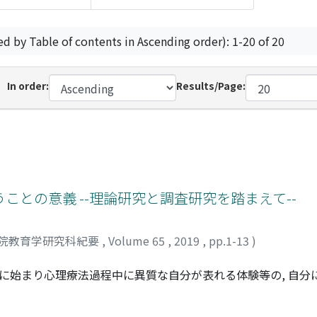
ed by Table of contents in Ascending order): 1-20 of 20
In order:
Results/Page:
との意義 --理論研究と調査研究を踏まえて--
院教育学研究科紀要
,
Volume 65
,
2019
,
pp.1-13
)
状に始まり心理療法過程中に異質な自分が表れる体験等の, 自分
し, その意義を論じることで, 心理療法のプロセスを検討す
討したところ, 異質な自分が表れてくることは, 程度に差はあ