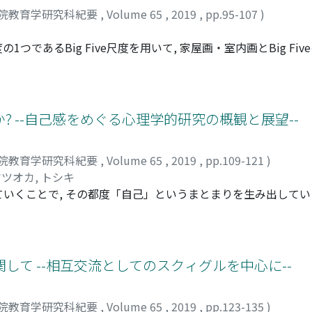
院教育学研究科紀要
,
Volume 65
,
2019
,
pp.95-107
)
であるBig Five尺度を用いて, 家屋画・室内画とBig Fi
生を対象に集団法で調査を行い, Big Fiveの各5因子が描画
検討した。その結果, 室内画を評価する観点に関して, 先行研
 室内空間の持つ全体的な印象や空間自体の性質, 空間のイメ
タから示唆された。今後の課題としては, 室内空間を描くと
 --自己感をめぐる心理学的研究の概観と展望--
, 室内画という描画の本質により接近することができるので
院教育学研究科紀要
,
Volume 65
,
2019
,
pp.109-121
)
ツオカ, トシキ
いくことで, その都度「自己」というまとまりを生み出していく
れる。自己感の理論的体系化を初めて試みたのはStern(1985)であ
達心理学の研究において乳幼児の行動観察から見出された知見)と「臨床乳児 
に導出された知見)の統合が目指されていた。本稿では, Sternの
自己感研究の発展を概観した。また, 自己感の非定型な状態
て --相互交流としてのスクィグルを中心に--
ついても取り上げた。被観察乳児・臨床乳児いずれの領域において
の臨床実践における「自己」の問題を考える上でも有益な示唆
院教育学研究科紀要
,
Volume 65
,
2019
,
pp.123-135
)