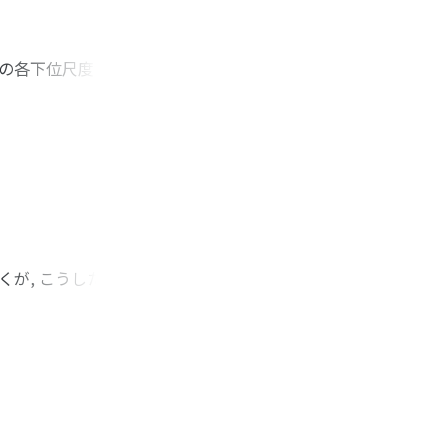
veの各下位尺度との
の分析指標に及ぼす
究で演繹的に主張さ
ージも同様に室内画表
いう描き手の体験を
はないかということ
が, こうした組織
り, その実証にあたって
clinical
理論に基づいて, 被
像として統合失調症
も, 自己感は今な
を与えてくれるもので