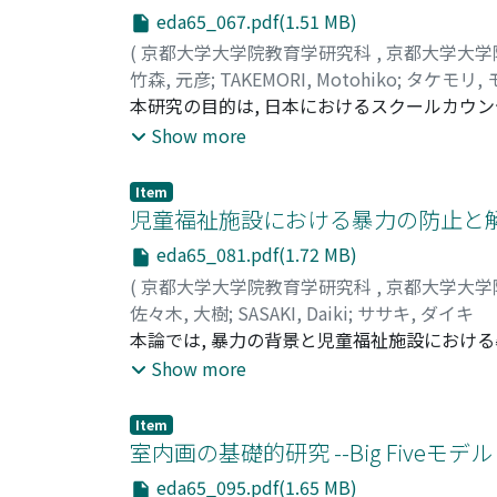
であれ、その相手と深くかかわる際には概念
eda65_067.pdf(1.51 MB)
通して、私たちは自身の面前にいるクライエ
(
京都大学大学院教育学研究科
,
京都大学大学
竹森, 元彦
;
TAKEMORI, Motohiko
;
タケモリ,
本研究の目的は, 日本におけるスクールカウン
リングの特徴と実践知を検討することにある。そ
Show more
て示した。さらに, 具体的な事例の内容から,
界の世界」の軸で, スクールカウンセラーの
Item
ウンセリングの積み重ね中で育てられてきたも
児童福祉施設における暴力の防止と
eda65_081.pdf(1.72 MB)
(
京都大学大学院教育学研究科
,
京都大学大学
佐々木, 大樹
;
SASAKI, Daiki
;
ササキ, ダイキ
本論では, 暴力の背景と児童福祉施設における
が繰り返し指摘され, 暴力加害の防止に関す
Show more
で補足的な位置づけであった。しかし, 被害を
条件である。本論における児童福祉施設, 里
Item
援に加え, 保護者, 施設全体へのアプローチ
室内画の基礎的研究 --Big Fiveモデ
けていくこと, 安全に注意を払いながらも生
eda65_095.pdf(1.65 MB)