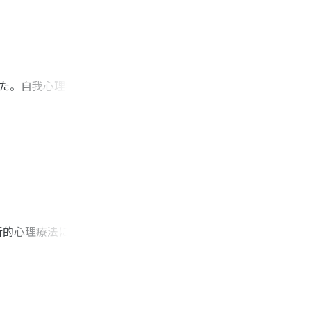
続きや解釈の自由度の
ているとはいいがた
考えられた。
した。自我心理学に
期以降は「解消してい
造に関連していると
と考えられる葛藤は,
察した。心理検査があ
とが重要だと考えら
析的心理療法におけ
心理療法における
心的変化」が具体的
て考察された。一
象が個人であれ家族