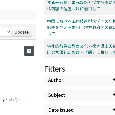
する一考察 --単元設計と授業計画に
科内容の位置づけに着目して--
中国における応用技術型大学への転
影響を与える要因 --地方政府間の違
Update
して--
儀礼的行為と教育文化 --熊本県上天
町の盆儀礼における「間」に着目して
Filters
Author
Subject
にまつわる体験をす
ることを目的とした。
Date issued
れども多くの人で見