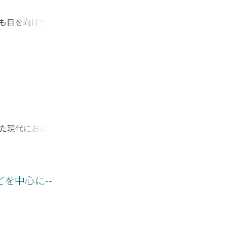
にも目を向けてかかわ
での羨望は疾患の種
の受容度が多分に影
援をしてくれるひと
に存在するかを把握
を考察した。
現代において, 個
(2)社会的期待によ
つの段階を含んだ形で
個人差が捨象され,
ことで、研究自体が下
どを中心に--
る種逆説を含みなが
ると考えられる。