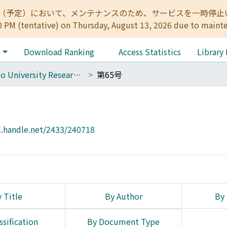
:00（予定）において、メンテナンスのため、サービスを一時停止いたします。 
0 PM (tentative) on Thursday, August 13, 2026 due to maint
e
Download Ranking
Access Statistics
Library
Kyoto University Research Studies in Education
第65号
l.handle.net/2433/240718
 Title
By Author
By 
ssification
By Document Type