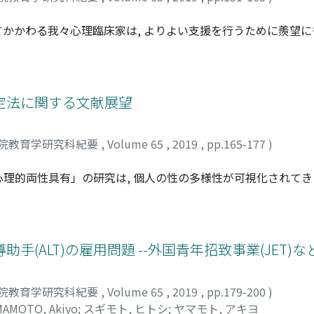
かかわる我々心理臨床家は, よりよい支援を行うために羨望
面, 社会的な側面から羨望を再考してみると, 生物学的な側面
は, パーソナリティの問題と生得的な発達の偏りの濃淡, 病い
みると, その患者自身の経済状況, 社会的な立場・地位, 支
前にいる病いを抱えて生きるひとが「いま」どのようなところ
定法に関する文献展望
の身体の病いを抱えて生きるひとの生活を通して, 支援の在り方
院教育学研究科紀要
,
Volume 65
,
2019
,
pp.165-177
)
理的両性具有」の研究は, 個人の性の多様性が可視化されてきた
グ心理学においては(1)男性性と女性性が個人内で区別され, 
 (3)性別に拘らずに「自分らしい」特性を受け入れるという3
た。一方実証研究では, 男性性・女性性に関する内的準拠枠の
心理的両性具有を扱うことで, 仮説と異なる結果が示された
(ALT)の雇用問題 --外国青年招致事業(JET)な
るが, 男性性・女性性両方を持つことも可能である, というあ
ていくことが, 今後の心理的両性具有研究における課題であ
院教育学研究科紀要
,
Volume 65
,
2019
,
pp.179-200
)
MAMOTO, Akiyo
;
スギモト, ヒトシ
;
ヤマモト, アキヨ