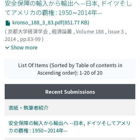
安全保障の輸入から輸出へ --日本, ドイツそし
てアメリカの覇権 : 1950∼2014年--
kronso_188_3_83.pdf(851.77 KB)
(
京都大学経済学会
,
經濟論叢
,
Volume 188
,
Issue 3
,
2014
,
pp.83-99
)
H・ツィンマーマン
;
河﨑, 信樹
;
坂出, 健
;
ZIMMERMANN,
Show more
Hubert
;
KAWASAKI, Nobuki
;
SAKADE, Takeshi
;
80272889
;
ツィンマーマン, ヒューバート
;
カワサキ, ノブ
List Of Items (Sorted by Table of contents in
キ
;
サカデ, タケシ
Ascending order): 1-20 of 20
Recent Submissions
表紙・執筆者紹介
安全保障の輸入から輸出へ --日本, ドイツそしてアメリ
カの覇権 : 1950∼2014年--