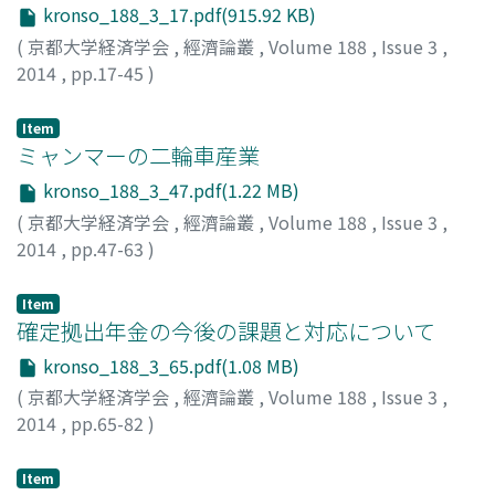
kronso_188_3_17.pdf(915.92 KB)
(
京都大学経済学会
,
經濟論叢
,
Volume 188
,
Issue 3
,
2014
,
pp.17-45
)
小島, 專孝
;
KOJIMA, Hirotaka
;
コジマ, ヒロタカ
Item
ミャンマーの二輪車産業
kronso_188_3_47.pdf(1.22 MB)
(
京都大学経済学会
,
經濟論叢
,
Volume 188
,
Issue 3
,
2014
,
pp.47-63
)
三嶋, 恒平
;
MISHIMA, Kohei
;
ミシマ, コウヘイ
Item
確定拠出年金の今後の課題と対応について
kronso_188_3_65.pdf(1.08 MB)
(
京都大学経済学会
,
經濟論叢
,
Volume 188
,
Issue 3
,
2014
,
pp.65-82
)
山口, 修
;
YAMAGUCHI, Osamu
;
ヤマグチ, オサム
Item