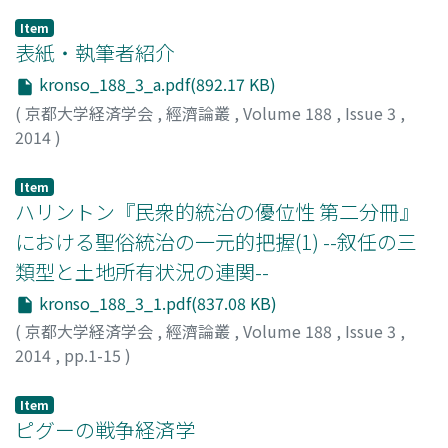
Item
表紙・執筆者紹介
kronso_188_3_a.pdf(892.17 KB)
(
京都大学経済学会
,
經濟論叢
,
Volume 188
,
Issue 3
,
2014
)
Item
ハリントン『民衆的統治の優位性 第二分冊』
における聖俗統治の一元的把握(1) --叙任の三
類型と土地所有状況の連関--
kronso_188_3_1.pdf(837.08 KB)
(
京都大学経済学会
,
經濟論叢
,
Volume 188
,
Issue 3
,
2014
,
pp.1-15
)
竹澤, 祐丈
;
TAKEZAWA, Hiroyuki
;
60362571
;
タケザワ, ヒ
ロユキ
Item
ピグーの戦争経済学