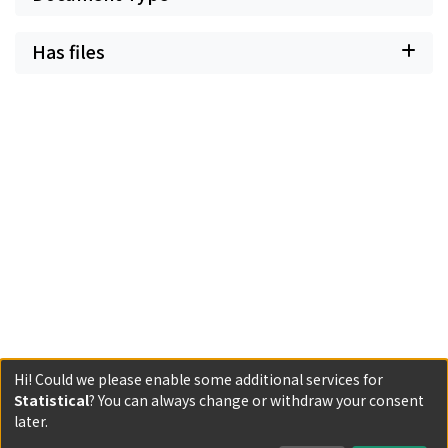
Has files
Hi! Could we please enable some additional services for
Statistical
? You can always change or withdraw your consent
Powered by DSpace and JAIRO Crawler-List
later.
All items in KURENAI are protected by original copyright,