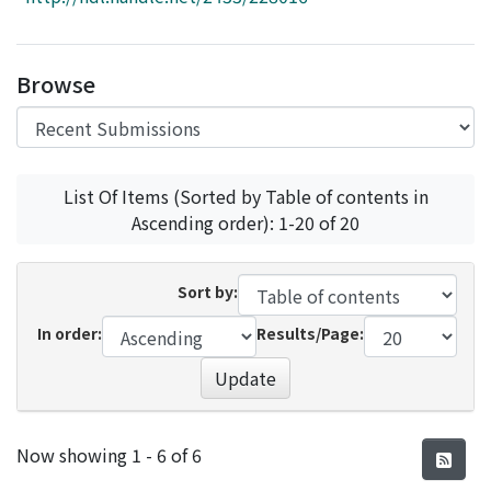
Access Statistics
Library Network
Browse
List Of Items (Sorted by Table of contents in
Ascending order): 1-20 of 20
Sort by:
In order:
Results/Page:
Update
Recent Submissions
Now showing
1 - 6 of 6