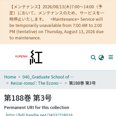
【メンテナンス】2026/08/13(木)7:00～14:00（予
定）において、メンテナンスのため、サービスを一
時停止いたします。 <Maintenance> Service will
be temporarily unavailable from 7:00 AM to 2:00
PM (tentative) on Thursday, August 13, 2026 due
to maintenance.
Home
040_Graduate School of Economics
Home
Keizai-ronsō : The Economic Review
第188巻 第3号
Communities
第188巻 第3号
Browse
Permanent URI for this collection
Download Ranking
http://hdl.handle.net/2433/228016