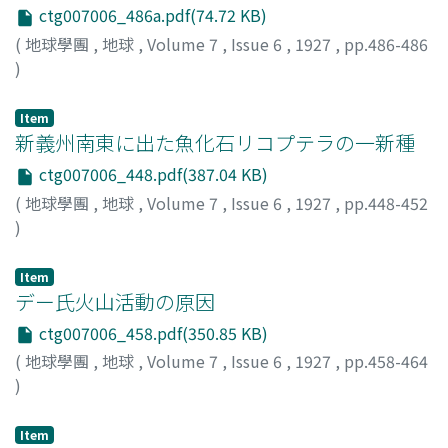
ctg007006_486a.pdf(74.72 KB)
(
地球學團
,
地球
,
Volume 7
,
Issue 6
,
1927
,
pp.486-486
)
Item
新義州南東に出た魚化石リコプテラの一新種
ctg007006_448.pdf(387.04 KB)
(
地球學團
,
地球
,
Volume 7
,
Issue 6
,
1927
,
pp.448-452
)
槇山, 次郞
;
Makiyama, J.
Item
デー氏火山活動の原因
ctg007006_458.pdf(350.85 KB)
(
地球學團
,
地球
,
Volume 7
,
Issue 6
,
1927
,
pp.458-464
)
山根, 新次
;
Yamane, S.
Item