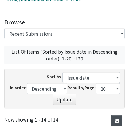
Access Statistics
Library Network
Browse
List Of Items (Sorted by Issue date in Descending
order): 1-20 of 20
Sort by:
In order:
Results/Page:
Update
Recent Submissions
Now showing
1 - 14 of 14