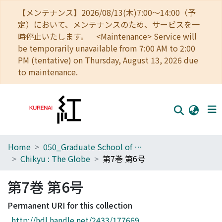
【メンテナンス】2026/08/13(木)7:00～14:00（予
定）において、メンテナンスのため、サービスを一
時停止いたします。 <Maintenance> Service will
be temporarily unavailable from 7:00 AM to 2:00
PM (tentative) on Thursday, August 13, 2026 due
to maintenance.
Home
050_Graduate School of Science
Home
Chikyu : The Globe
第7巻 第6号
Communities
第7巻 第6号
Browse
Permanent URI for this collection
Download Ranking
http://hdl.handle.net/2433/177669