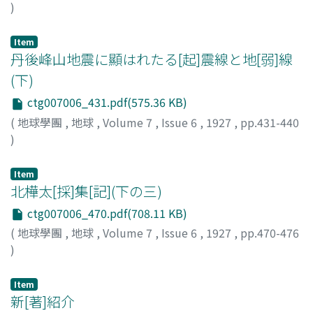
)
熊谷, 直一
;
Kumagai, N.
Item
丹後峰山地震に顯はれたる[起]震線と地[弱]線
(下)
ctg007006_431.pdf(575.36 KB)
(
地球學團
,
地球
,
Volume 7
,
Issue 6
,
1927
,
pp.431-440
)
中村, 新太郞
;
Nakamura, S.
Item
北樺太[採]集[記](下の三)
ctg007006_470.pdf(708.11 KB)
(
地球學團
,
地球
,
Volume 7
,
Issue 6
,
1927
,
pp.470-476
)
玉貫, 光一
;
Tamanuki, K.
Item
新[著]紹介