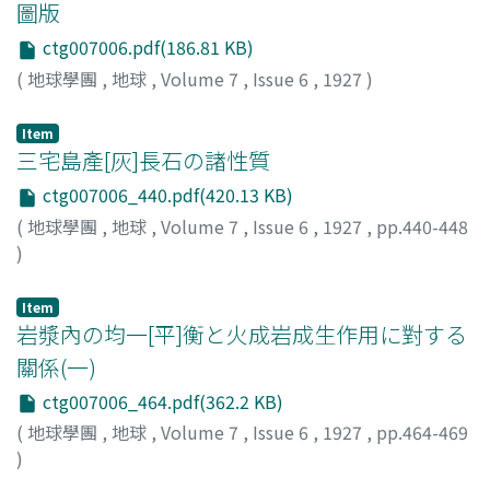
圖版
ctg007006.pdf(186.81 KB)
(
地球學團
,
地球
,
Volume 7
,
Issue 6
,
1927
)
Item
三宅島產[灰]長石の諸性質
ctg007006_440.pdf(420.13 KB)
(
地球學團
,
地球
,
Volume 7
,
Issue 6
,
1927
,
pp.440-448
)
神津, 俶[祐]
;
Kozu, S.
Item
岩漿內の均一[平]衡と火成岩成生作用に對する
關係(一)
ctg007006_464.pdf(362.2 KB)
(
地球學團
,
地球
,
Volume 7
,
Issue 6
,
1927
,
pp.464-469
)
パウル, ニグリ
;
Paul, Niggli