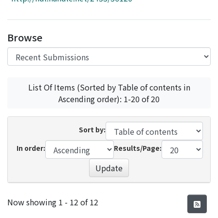
Access Statistics
Library Network
Browse
List Of Items (Sorted by Table of contents in
Ascending order): 1-20 of 20
Sort by:
In order:
Results/Page:
Update
Recent Submissions
Now showing
1 - 12 of 12