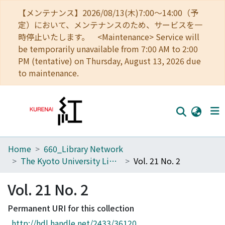
【メンテナンス】2026/08/13(木)7:00～14:00（予
定）において、メンテナンスのため、サービスを一
時停止いたします。 <Maintenance> Service will
be temporarily unavailable from 7:00 AM to 2:00
PM (tentative) on Thursday, August 13, 2026 due
to maintenance.
Home
660_Library Network
Home
The Kyoto University Library Network Bulletin : Sei-shu
Vol. 21 No. 2
Communities
Vol. 21 No. 2
Browse
Permanent URI for this collection
Download Ranking
http://hdl.handle.net/2433/36120