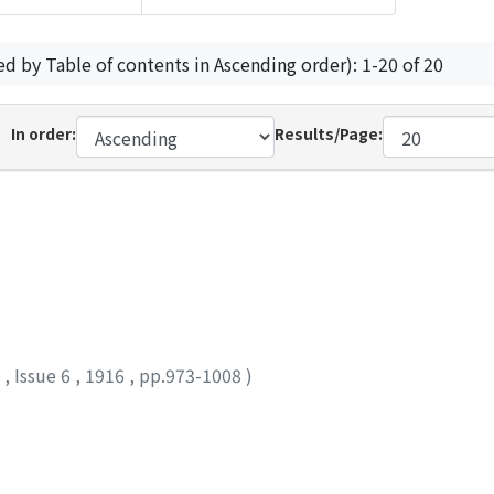
ed by Table of contents in Ascending order): 1-20 of 20
In order:
Results/Page:
2
,
Issue 6
,
1916
,
pp.973-1008
)