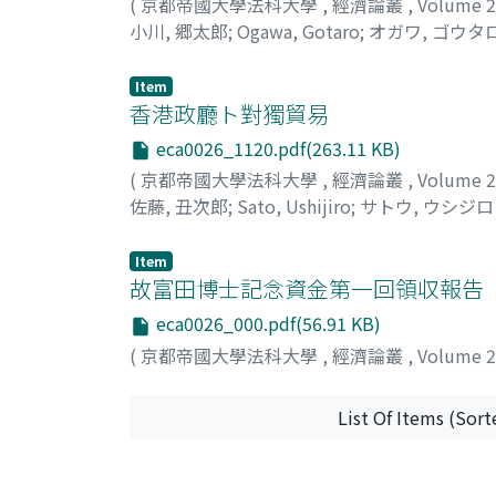
(
京都帝國大學法科大學
,
經濟論叢
,
Volume 
小川, 郷太郎
;
Ogawa, Gotaro
;
オガワ, ゴウタ
Item
香港政廳ト對獨貿易
eca0026_1120.pdf(263.11 KB)
(
京都帝國大學法科大學
,
經濟論叢
,
Volume 
佐藤, 丑次郎
;
Sato, Ushijiro
;
サトウ, ウシジ
Item
故富田博士記念資金第一回領収報告
eca0026_000.pdf(56.91 KB)
(
京都帝國大學法科大學
,
經濟論叢
,
Volume 
List Of Items (Sort