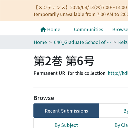
【メンテナンス】2026/08/13(木)7:00～14
temporarily unavailable from 7:00 AM to 2:0
Home
Communities
Brows
Home
040_Graduate School of Economics
第2巻 第6号
Permanent URI for this collection
http://hd
Browse
Recent Submissions
By
By Subject
By Cla