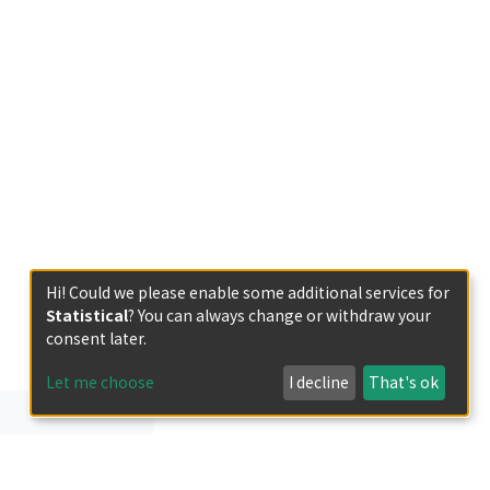
Hi! Could we please enable some additional services for
Statistical
? You can always change or withdraw your
consent later.
Let me choose
I decline
That's ok