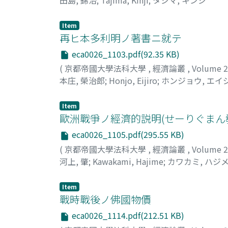
Item
再ヒ本多利明ノ著書ニ就テ
eca0026_1103.pdf(92.35 KB)
(
京都帝國大學法科大學
,
經濟論叢
,
Volume 
本庄, 榮治郎
;
Honjo, Eijiro
;
ホンジョウ, エイ
Item
歐洲戰爭ノ經濟的説明(せーりぐまん
eca0026_1105.pdf(295.55 KB)
(
京都帝國大學法科大學
,
經濟論叢
,
Volume 
河上, 肇
;
Kawakami, Hajime
;
カワカミ, ハジ
Item
戰時戰後ノ佛國物價
eca0026_1114.pdf(212.51 KB)