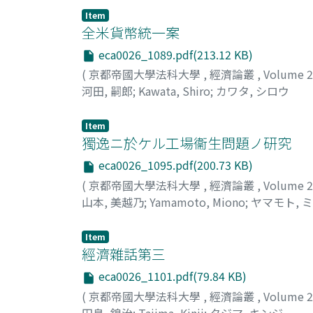
Item
全米貨幣統一案
eca0026_1089.pdf(213.12 KB)
(
京都帝國大學法科大學
,
經濟論叢
,
Volume 
河田, 嗣郎
;
Kawata, Shiro
;
カワタ, シロウ
Item
獨逸ニ於ケル工場衞生問題ノ研究
eca0026_1095.pdf(200.73 KB)
(
京都帝國大學法科大學
,
經濟論叢
,
Volume 
山本, 美越乃
;
Yamamoto, Miono
;
ヤマモト, 
Item
經濟雜話第三
eca0026_1101.pdf(79.84 KB)
(
京都帝國大學法科大學
,
經濟論叢
,
Volume 
田島, 錦治
;
Tajima, Kinji
;
タジマ, キンジ