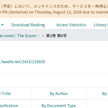
:00（予定）において、メンテナンスのため、サービスを一時停止いたします。 
0 PM (tentative) on Thursday, August 13, 2026 due to maint
e
Download Ranking
Access Statistics
Library
Keizai-ronsō : The Economic Review
第2巻 第6号
l.handle.net/2433/125659
 Title
By Author
By 
ssification
By Document Type