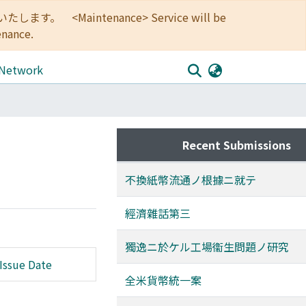
<Maintenance> Service will be
enance.
 Network
Recent Submissions
不換紙幣流通ノ根據ニ就テ
經濟雜話第三
獨逸ニ於ケル工場衞生問題ノ研究
Issue Date
全米貨幣統一案