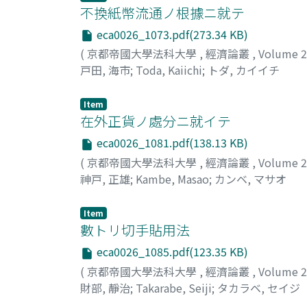
不換紙幣流通ノ根據ニ就テ
eca0026_1073.pdf(273.34 KB)
(
京都帝國大學法科大學
,
經濟論叢
,
Volume 
戸田, 海市
;
Toda, Kaiichi
;
トダ, カイイチ
Item
在外正貨ノ處分ニ就イテ
eca0026_1081.pdf(138.13 KB)
(
京都帝國大學法科大學
,
經濟論叢
,
Volume 
神戸, 正雄
;
Kambe, Masao
;
カンベ, マサオ
Item
數トリ切手貼用法
eca0026_1085.pdf(123.35 KB)
(
京都帝國大學法科大學
,
經濟論叢
,
Volume 
財部, 靜治
;
Takarabe, Seiji
;
タカラベ, セイジ