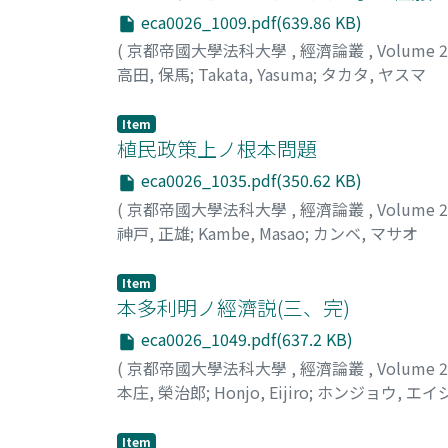
eca0026_1009.pdf(639.86 KB)
(
京都帝國大學法科大學
,
經濟論叢
,
Volume 
高田, 保馬
;
Takata, Yasuma
;
タカタ, ヤスマ
Item
植民政策上ノ根本問題
eca0026_1035.pdf(350.62 KB)
(
京都帝國大學法科大學
,
經濟論叢
,
Volume 
神戸, 正雄
;
Kambe, Masao
;
カンベ, マサオ
Item
本多利明ノ經濟説(三、完)
eca0026_1049.pdf(637.2 KB)
(
京都帝國大學法科大學
,
經濟論叢
,
Volume 
本庄, 榮治郎
;
Honjo, Eijiro
;
ホンジョウ, エイ
Item