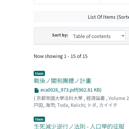
List Of Items (Sort
Sort by:
Recent Submissions
Now showing
1 - 15 of 15
Item
戰後ノ關税團體ノ計畫
eca0026_973.pdf(962.81 KB)
(
京都帝國大學法科大學
,
經濟論叢
,
Volume 
戸田, 海市
;
Toda, Kaiichi
;
トダ, カイイチ
Item
生死減少逆行ノ法則 - 人口學的征服