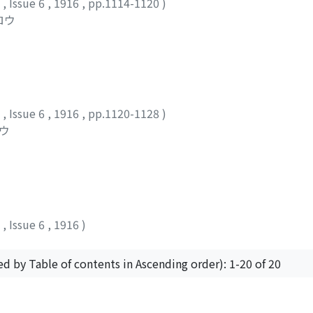
2
,
Issue 6
,
1916
,
pp.1114-1120
)
ロウ
2
,
Issue 6
,
1916
,
pp.1120-1128
)
ロウ
2
,
Issue 6
,
1916
)
ed by Table of contents in Ascending order): 1-20 of 20