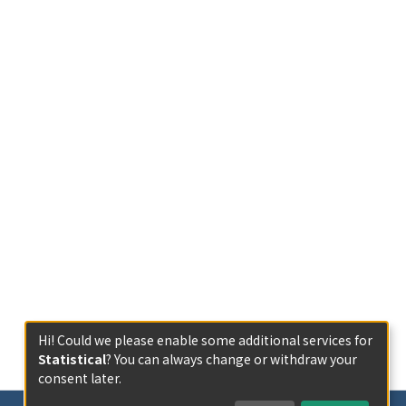
Hi! Could we please enable some additional services for
Statistical
? You can always change or withdraw your
consent later.