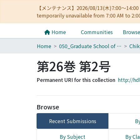
【メンテナンス】2026/08/13(木)7:00～14
temporarily unavailable from 7:00 AM to 2:0
Home
Communities
Brows
Home
050_Graduate School of Science
Chik
第26巻 第2号
Permanent URI for this collection
http://hd
Browse
Recent Submissions
By
By Subject
By Cla