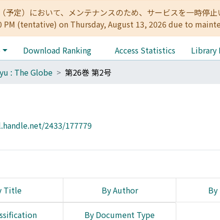
:00（予定）において、メンテナンスのため、サービスを一時停止いたします。 
0 PM (tentative) on Thursday, August 13, 2026 due to maint
e
Download Ranking
Access Statistics
Library
yu : The Globe
第26巻 第2号
l.handle.net/2433/177779
 Title
By Author
By 
ssification
By Document Type