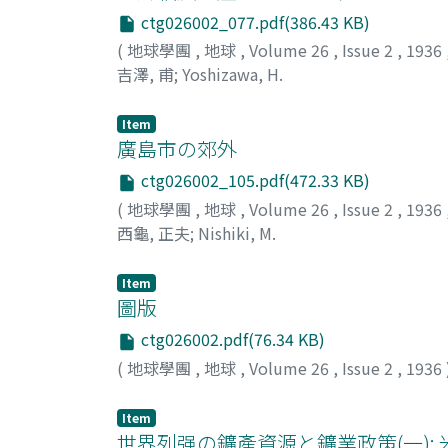
ctg026002_077.pdf(386.43 KB)
(
地球學團
,
地球
,
Volume 26
,
Issue 2
,
1936
吉澤, 甫
;
Yoshizawa, H.
Item
廣島市の郊外
ctg026002_105.pdf(472.33 KB)
(
地球學團
,
地球
,
Volume 26
,
Issue 2
,
1936
西龜, 正夫
;
Nishiki, M.
Item
圖版
ctg026002.pdf(76.34 KB)
(
地球學團
,
地球
,
Volume 26
,
Issue 2
,
1936
Item
世界列强の鑛產資源と鑛業政策(一):