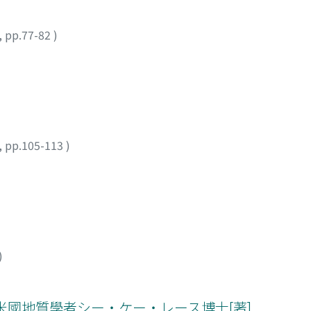
,
pp.77-82
)
,
pp.105-113
)
)
 米國地質學者シー・ケー・レース博士[著]