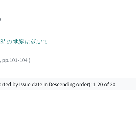
)
當時の地變に就いて
,
pp.101-104
)
orted by Issue date in Descending order): 1-20 of 20