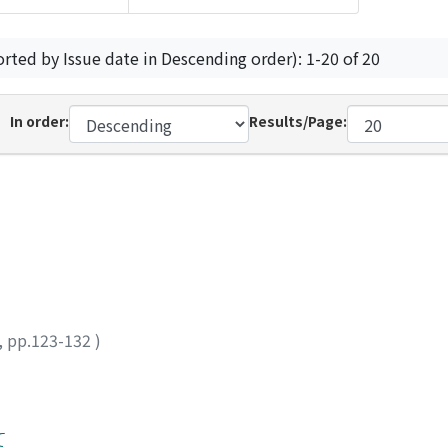
orted by Issue date in Descending order): 1-20 of 20
In order:
Results/Page:
,
pp.123-132
)
て