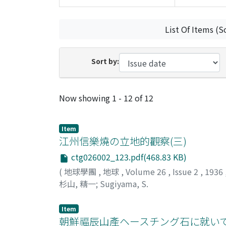
List Of Items (S
Sort by:
Recent Submissions
Now showing
1 - 12 of 12
Item
江州信樂燒の立地的觀察(三)
ctg026002_123.pdf(468.83 KB)
(
地球學團
,
地球
,
Volume 26
,
Issue 2
,
1936
杉山, 精一
;
Sugiyama, S.
Item
朝鮮福辰山產ヘースチング石に就い