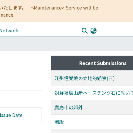
<Maintenance> Service will be
enance.
 Network
Recent Submissions
江州信樂燒の立地的觀察(三)
朝鮮福辰山產ヘースチング石に就い
廣島市の郊外
Issue Date
圖版