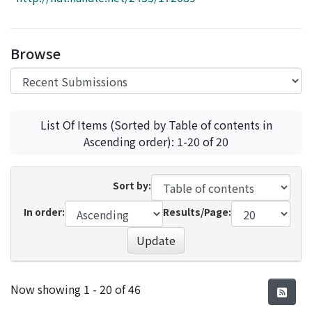
Access Statistics
Library Network
Browse
List Of Items (Sorted by Table of contents in
Ascending order): 1-20 of 20
Sort by:
In order:
Results/Page:
Update
Recent Submissions
Now showing
1 - 20 of 46