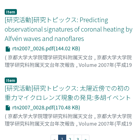
年)
,
2008
,
pp.25-25
)
松本, 琢磨
;
Matsumoto, Takuma
;
マツモト, タクマ
Item
[研究活動]研究トピックス: Predicting
observational signatures of coronal heating by
Alfvén waves and nanoflares
rtn2007_0026.pdf(144.02 KB)
(
京都大学大学院理学研究科附属天文台
,
京都大学大学院
理学研究科附属天文台年次報告
,
Volume 2007年(平成19
年)
,
2008
,
pp.26-27
)
Antolin, Patrick
Item
[研究活動]研究トピックス: 太陽近傍での初の
重力マイクロレンズ現象の発見:多胡イベント
rtn2007_0028.pdf(170.48 KB)
(
京都大学大学院理学研究科附属天文台
,
京都大学大学院
理学研究科附属天文台年次報告
,
Volume 2007年(平成19
年)
,
2008
,
pp.28-28
)
野上, 大作
;
Nogami, Daisaku
;
ノガミ, ダイサク
(current)
«
1
2
3
»