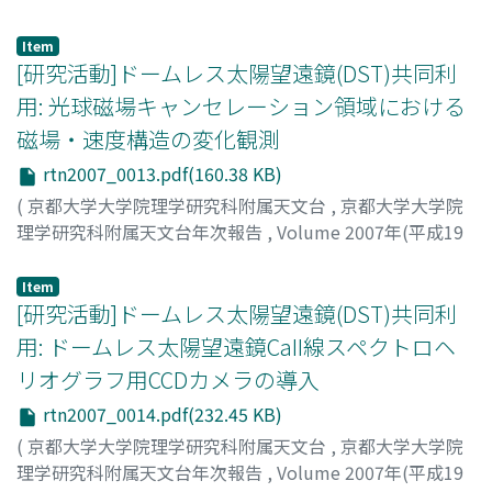
三浦, 則明
;
能任, 祐貴
;
加藤, 秀輔
;
馬場, 直志
;
Miura,
Noriaki
;
Noto, Yuki
;
Kato, Shusuke
;
Baba, Naoshi
;
ミウ
Item
ラ, ノリアキ
;
ノト, ユウキ
;
カトウ, シュウスケ
;
ババ, ナオ
[研究活動]ドームレス太陽望遠鏡(DST)共同利
シ
用: 光球磁場キャンセレーション領域における
磁場・速度構造の変化観測
rtn2007_0013.pdf(160.38 KB)
(
京都大学大学院理学研究科附属天文台
,
京都大学大学院
理学研究科附属天文台年次報告
,
Volume 2007年(平成19
年)
,
2008
,
pp.13-14
)
飯田, 佑輔
;
横山, 央明
;
Iida, Yusuke
;
Yokoyama, Takaaki
;
Item
イイダ, ユウスケ
[研究活動]ドームレス太陽望遠鏡(DST)共同利
;
ヨコヤマ, タカアキ
用: ドームレス太陽望遠鏡CaII線スペクトロヘ
リオグラフ用CCDカメラの導入
rtn2007_0014.pdf(232.45 KB)
(
京都大学大学院理学研究科附属天文台
,
京都大学大学院
理学研究科附属天文台年次報告
,
Volume 2007年(平成19