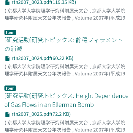
rtn2007_0023.pdf(119.35 KB)
(
京都大学大学院理学研究科附属天文台
,
京都大学大学院
理学研究科附属天文台年次報告
,
Volume 2007年(平成19
年)
,
2008
,
pp.23-23
)
浅井, 歩
;
Asai, Ayumi
;
アサイ, アユミ
Item
[研究活動]研究トピックス: 静穏フィラメント
の消滅
rtn2007_0024.pdf(60.22 KB)
(
京都大学大学院理学研究科附属天文台
,
京都大学大学院
理学研究科附属天文台年次報告
,
Volume 2007年(平成19
年)
,
2008
,
pp.24-24
)
北井, 礼三郎
;
Kitai, Reizaburo
;
キタイ, レイザブロウ
Item
[研究活動]研究トピックス: Height Dependence
of Gas Flows in an Ellerman Bomb
rtn2007_0025.pdf(72.2 KB)
(
京都大学大学院理学研究科附属天文台
,
京都大学大学院
理学研究科附属天文台年次報告
,
Volume 2007年(平成19