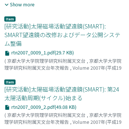
年)
,
2008
,
pp.6-7
)
Show more
Item
[研究活動]太陽磁場活動望遠鏡(SMART):
SMART望遠鏡の改修およびデータ公開システ
ム整備
rtn2007_0009_1.pdf(29.7 KB)
(
京都大学大学院理学研究科附属天文台
,
京都大学大学院
理学研究科附属天文台年次報告
,
Volume 2007年(平成19
年)
,
2008
,
pp.9-9
)
北井, 礼三郎
;
Kitai, Reizaburo
;
キタイ, レイザブロウ
Item
[研究活動]太陽磁場活動望遠鏡(SMART): 第24
太陽活動周期(サイクル)始まる
rtn2007_0009_2.pdf(49.08 KB)
(
京都大学大学院理学研究科附属天文台
,
京都大学大学院
理学研究科附属天文台年次報告
,
Volume 2007年(平成19
年)
,
2008
,
pp.9-10
)