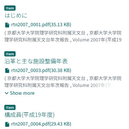
Item
はじめに
rtn2007_0001.pdf(35.13 KB)
(
京都大学大学院理学研究科附属天文台
,
京都大学大学院
理学研究科附属天文台年次報告
,
Volume 2007年(平成19
年)
,
2008
,
pp.1-2
)
柴田, 一成
;
Shibata, Kazunari
;
シバタ, カズナリ
Item
沿革と主な施設整備年表
rtn2007_0003.pdf(30.38 KB)
(
京都大学大学院理学研究科附属天文台
,
京都大学大学院
理学研究科附属天文台年次報告
,
Volume 2007年(平成19
年)
,
2008
,
pp.3-3
)
Show more
Item
構成員(平成19年度)
rtn2007_0004.pdf(29.43 KB)