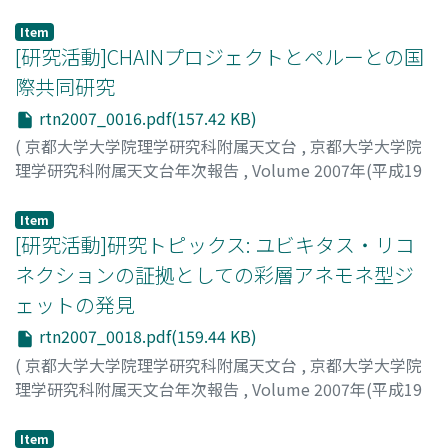
年)
,
2008
,
pp.14-15
)
上野, 悟
;
Ueno, Satoru
;
ウエノ, サトル
Item
[研究活動]CHAINプロジェクトとペルーとの国
際共同研究
rtn2007_0016.pdf(157.42 KB)
(
京都大学大学院理学研究科附属天文台
,
京都大学大学院
理学研究科附属天文台年次報告
,
Volume 2007年(平成19
年)
,
2008
,
pp.16-17
)
上野, 悟
;
Ueno, Satoru
;
ウエノ, サトル
Item
[研究活動]研究トピックス: ユビキタス・リコ
ネクションの証拠としての彩層アネモネ型ジ
ェットの発見
rtn2007_0018.pdf(159.44 KB)
(
京都大学大学院理学研究科附属天文台
,
京都大学大学院
理学研究科附属天文台年次報告
,
Volume 2007年(平成19
年)
,
2008
,
pp.18-19
)
柴田, 一成
;
Shibata, Kazunari
;
シバタ, カズナリ
Item