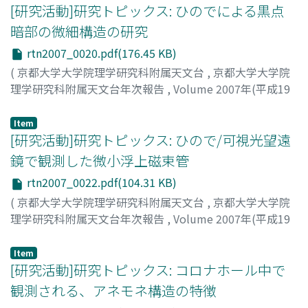
[研究活動]研究トピックス: ひのでによる黒点
暗部の微細構造の研究
rtn2007_0020.pdf(176.45 KB)
(
京都大学大学院理学研究科附属天文台
,
京都大学大学院
理学研究科附属天文台年次報告
,
Volume 2007年(平成19
年)
,
2008
,
pp.20-21
)
北井, 礼三郎
;
Kitai, Reizaburo
;
キタイ, レイザブロウ
Item
[研究活動]研究トピックス: ひので/可視光望遠
鏡で観測した微小浮上磁束管
rtn2007_0022.pdf(104.31 KB)
(
京都大学大学院理学研究科附属天文台
,
京都大学大学院
理学研究科附属天文台年次報告
,
Volume 2007年(平成19
年)
,
2008
,
pp.22-22
)
大辻, 賢一
;
Otsuji, Kenichi
;
オオツジ, ケンイチ
Item
[研究活動]研究トピックス: コロナホール中で
観測される、アネモネ構造の特徴