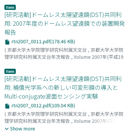
石井, 貴子
;
Ishii, Takako
;
イシイ, タカコ
Item
[研究活動]ドームレス太陽望遠鏡(DST)共同利
用: 2007年度のドームレス望遠鏡での装置開発
報告
rtn2007_0011.pdf(178.46 KB)
(
京都大学大学院理学研究科附属天文台
,
京都大学大学院
理学研究科附属天文台年次報告
,
Volume 2007年(平成19
年)
,
2008
,
pp.11-12
)
花岡, 庸一郎
;
Hanaoka, Yoichiro
;
ハナオカ, ヨウイチロウ
Item
[研究活動]ドームレス太陽望遠鏡(DST)共同利
用: 補償光学系への新しい可変形鏡の導入と
Multi-conjugate波面センシング実験
rtn2007_0012.pdf(109.04 KB)
(
京都大学大学院理学研究科附属天文台
,
京都大学大学院
理学研究科附属天文台年次報告
,
Volume 2007年(平成19
年)
,
2008
,
pp.12-13
)
Show more