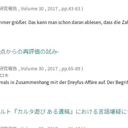
t. Wieland eliminiert Reime und Wortspiele, die nicht ohne 
研究報告
,
Volume 30
,
2017
,
pp.43-63
)
ch Ausdrücke ausschlieBt, die ihm geschmacklos oder unnöti
mmer größer. Das kann man schon daran ablesen, dass die Za
and Statistical Manual of Mental Disorders) mit jeder neue
 beginnenden 19. Jh. ein, als die Psychiatrie erst versuchte
lieren. Der vorliegende Beitrag beschreibt zunächst die Gesc
von Psychiatem wie Pinel, Esquirol, Falret und Morel. Besond
観点からの再評価の試み-
rbreitung der Definition "psychische Krankheit" beigetragen
brachte, wie sich psychisch gesunde und kranke Menschen un
研究報告
,
Volume 30
,
2017
,
pp.65-89
)
e, wie der Arzt und Dichter Arthur Schnitzler über eine sol
ヒロキ
 der Universität Wien Medizin und verfasste viele Schriften f
tmals in Zusammenhang mit der Dreyfus-Affäre auf. Der Begri
rosos Der geniale Mensch z.B. distanziert sich deutlich von
eiten Dreyfus standen, und bezeichnete diejenigen, die öffent
rdisziplinäre Forschung geht davon aus, Schnitzler habe in s
ltkrieg verkörperte Jean-Paul Sartre wohl am ehesten dies
n psychischer Krankheit und Gesundheit schweben. Dadurch 
 kann als "universeller Intellektueller" bezeichnet werden, d
 sich unverantwortlich benehmen. Er habe eine allgemeine Def
eingreift. Allerdings wurde dieser Intellektuelle im Laufe de
ハルト『カルタ遊び ある遺稿』における言語壊疑に
er Bedenken hatte, dass durch sie der Begriff Selbstverant
stand der Kritik. Seitdem hat eine Hauptströmung, als dere
nsätzen neuerdings vor, dass es ihnen an präziser Kenntnis v
tise" als neues Merkmal definiert. Foucault behauptet, die R
gende Aufsatz versucht, sich von den bisherigen Interpretati