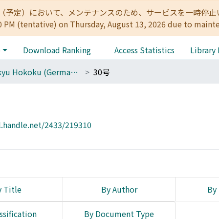
:00（予定）において、メンテナンスのため、サービスを一時停止いたします。 
0 PM (tentative) on Thursday, August 13, 2026 due to maint
e
Download Ranking
Access Statistics
Library
Kenkyu Hokoku (Germanistisches Seminar, Universitat Kyoto)
30号
l.handle.net/2433/219310
 Title
By Author
By 
ssification
By Document Type