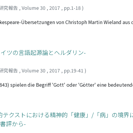
研究報告
,
Volume 30
,
2017
,
pp.1-18
)
akespeare-Übersetzungen von Christoph Martin Wieland aus 
s 18. Jahrhunderts in Deutschland allmählich bekannter. Vie
sche übersetzt. Diese Übersetzungen ermöglichten es nicht 
ren Publikum, Shakespeares Werke zu rezipieren. Wielands 
tzen und ganzen Szenen der Originaltexte. Diese textlichen 
ドイツの言語起源論とヘルダリン-
et, dass Wieland die Shakespearischen Dramen den aufkläre
ie dem deutschen Publikum verständlicher machen wollte. De
研究報告
,
Volume 30
,
2017
,
pp.19-41
)
. Daher werden Wielands Übersetzungen seit ihrer Veröffentli
bewertet. Es ist aber nicht richtig, daB Wieland die Shakesp
843) spielen die Begriff 'Gott' oder 'Götter' eine bedeutend
g der Eingriffe Wielands zeigt, dass er häufig Stellen auslieB
liche und griechisch-mythologische Bedeutungen werden mit
rsetzung keine wesentlichen Veränderungen am Text vornehm
erlin erst über die Vermittlung durch die griechischen Gött
er den Kernpunkt des Originaltextes nicht ins Deutsch übert
aber lässt sich beobachten, dass Hölderlins Interesse nicht
das Original achtete. Zuerst werden Wielands Auffassung von 
gleichzeitig orientiert. Um den Begriff "Gott" bei Hölderlin
テクストにおける精神的「健康」/「病」の境界に
ieland verteidigt die Abweichungen der Stücke Shakespeare
d Menschen her diskutieren, z.B. anhand von Wie wenn am Fe
 glaubt sogar, dass sie einige wesentliche Vorteile für sic
書評から-
 sie sind. Danach wird die Praxis von Wielands Übersetzungen