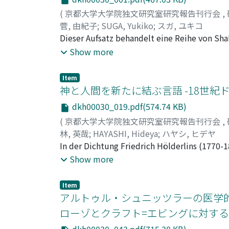
(
京都大学大学院独文研究室研究報告刊行会
,
菅, 由紀子
;
SUGA, Yukiko
;
スガ, ユキコ
Dieser Aufsatz behandelt eine Reihe von Sh
Shakespeare wurde seit der ersten Hälfte de
Show more
wurden zum ersten Mal von Wieland ins Deut
Intellektuellen, sondern auch einem breite
Item
enthalten viele Auslassungen von Wörtern, Sä
神と人間を新たに結ぶ言語 -18世紀
bisherigen Forschung zufolge darin begründ
dkh00030_019.pdf(574.74 KB)
klassizistischen Normen angleichen, oder s
(
京都大学大学院独文研究室研究報告刊行会
,
also in die Texte ein, um sie zu verbessern
林, 英哉
;
HAYASHI, Hideya
;
ハヤシ, ヒデヤ
häufig als Entstellung Shakespeares negativ 
In der Dichtung Friedrich Hölderlins (1770-1
nicht respektierte. Eine genauere Untersuchun
ihnen eine groBe Ambiguität eigen. Christ
Show more
unübersetzbar hielt. Da er durch seine Übe
vermischt. Falk Wagner behauptet, dass Höld
sich gezwungen, Stellen wegzulassen, wenn 
Christus-Bild erreichen konnte. Tatsächlich 
griff also in die Texte ein, gerade weil er 
Item
anderen wechselt, sondern er sich an beiden 
アルトゥル・シュニッツラーの医学的
seine Übersetzungsprinzipien behandelt. W
man ihn von der Beziehung zwischen Gott un
dramatischen Regeln des 18. Jahrhunderts und
ローゾとクラフト=エビングに対する
heiligem Stral entzündet,
beharrt er darauf, sie so zu übersetzen, wie