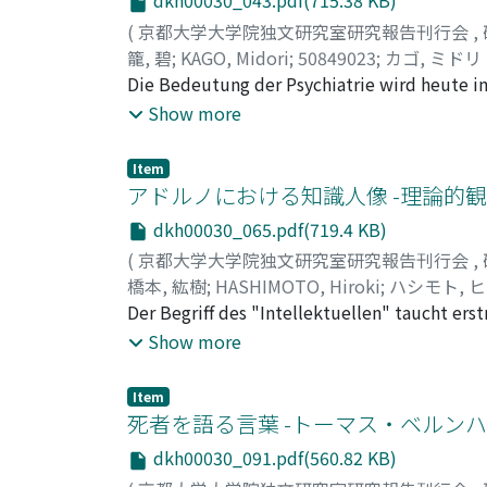
dkh00030_043.pdf(715.38 KB)
auf seine Auslassung von Textstellen erörter
(
京都大学大学院独文研究室研究報告刊行会
,
Deutsche übersetzbar sind, wobei er zuglei
籠, 碧
;
KAGO, Midori
;
50849023
;
カゴ, ミドリ
Die Bedeutung der Psychiatrie wird heute i
verschiedenen Diagnosen im DSM (Diagnostic 
Show more
zunimmt. Diese Tendenz setzte schon seit dem
selbständige medizinische Disziplin zu etab
Item
Psychiatrie seit dem 19. Jh., an Beispielen 
アドルノにおける知識人像 -理論的
"Degenerationstheorie" von Morel hat zur Ve
dkh00030_065.pdf(719.4 KB)
angeblich "positivistische" Belege dafür er
(
京都大学大学院独文研究室研究報告刊行会
,
zweite Kapitel beschäftigt sich mit der Frag
橋本, 紘樹
;
HASHIMOTO, Hiroki
;
ハシモト, 
hat. Er studierte gegen Ende des 19. Jhs. an
Der Begriff des "Intellektuellen" taucht ers
Fachpublikationen. Seine Rezension von Lomb
Schriftsteller, die wie z.B. Émile Zola auf S
Show more
psychischer Erkrankungen. Die bisherige inte
Probleme kritisierten. Nach dem Zweiten We
Schriften Figuren beschrieben, die zwische
Bild des Intellektuellen von Zola bis Sartre
kritisiert, die in die Krankheit fliehen und
Item
"universellen Wertes" in die Öffentlichkeit 
死者を語る言葉 -トーマス・ベルン
Erkrankungen nur deswegen abgelehnt, weil 
Zweifel an dem universellen Wert zum Gegen
verliere. Aber Groß-Elixmann wirft solchen A
dkh00030_091.pdf(560.82 KB)
Foucault anzusehen ist, die "fachliche Exper
medizinischen Schriften mangele. Der vorlie