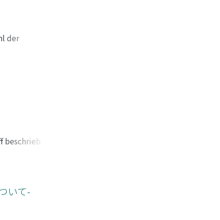
weiteres ins
g erscheinen.
hl der
n Auflage
, sich als
hichte der
ers die
, weil sie
terscheiden. Das
che Tendenz gedacht
ür medizinische
ff beschrieb
 dessen Definition
lich soziale
einen literarischen
en Typus. Dieses
habe er Menschen
er aufgrund eines
inition psychischer
r Geschichte durch
ついて-
wortung an Wert
n Vorläufer Michel
on Schnitzlers
olle der
onen, die auf den