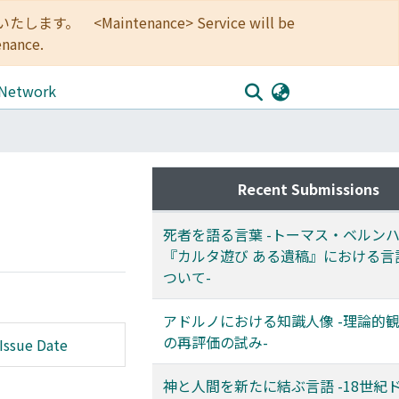
<Maintenance> Service will be
enance.
 Network
Recent Submissions
死者を語る言葉 -トーマス・ベルン
『カルタ遊び ある遺稿』における言
ついて-
アドルノにおける知識人像 -理論的
の再評価の試み-
Issue Date
神と人間を新たに結ぶ言語 -18世紀