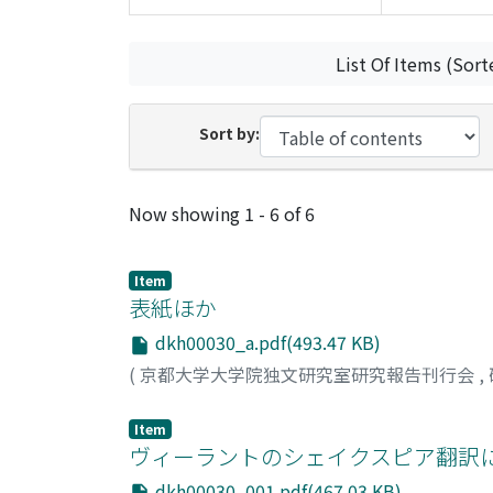
List Of Items (Sort
Sort by:
Recent Submissions
Now showing
1 - 6 of 6
Item
表紙ほか
dkh00030_a.pdf(493.47 KB)
(
京都大学大学院独文研究室研究報告刊行会
,
Item
ヴィーラントのシェイクスピア翻訳に
dkh00030_001.pdf(467.03 KB)