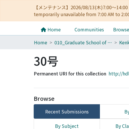
【メンテナンス】2026/08/13(木)7:00～14
temporarily unavailable from 7:00 AM to 2:0
Home
Communities
Brows
Home
010_Graduate School of Letters
30号
Permanent URI for this collection
http://hd
Browse
Recent Submissions
By
By Subject
By Cla