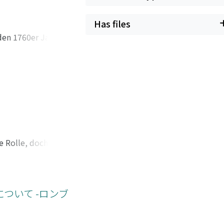
Has files
den 1760er Jahren.
le seiner Dramen
allein
Übersetzungen
Eingriffe sind der
rischen und
mzufolge griff er
chung bis heute
earischen Texte
e Rolle, doch ist
, weil er sie für
einander
en wollte, sah er
er sein neues
ragen konnte. Er
 vom einen zum
Shakespeare und
 zu erhellen, kann
ついて -ロンブ
s von den
iertage... ("von
h haben. Deshalb
 vor allem in Bezug